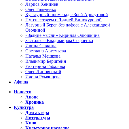
Лариса Хенинен
Олег Гальченко
Культурный променад с Зоей Арнаутовой
Путешествуем с Лидией Винокуровой
Лазурный Берег без пафоса с Александрой
Озолиной
«Задние мысли» Кирилла Олюшкина
Застолье с Владимиром Софиенко
Ирина Савкина
Светлана Артемьева
Наталья Мешкова
Владимир Берштейн
Екатерина Габалова
Олег Липовецкий
Илона Румянцева
Афиша
Новости
Анонс
Хроника
Культура
Дом актёра
Литература
Кино
Культурное наследие