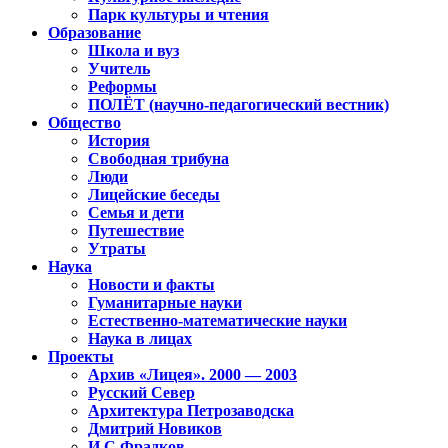
Парк культуры и чтения
Образование
Школа и вуз
Учитель
Реформы
ПОЛЁТ (научно-педагогический вестник)
Общество
История
Свободная трибуна
Люди
Лицейские беседы
Семья и дети
Путешествие
Утраты
Наука
Новости и факты
Гуманитарные науки
Естественно-математические науки
Наука в лицах
Проекты
Архив «Лицея». 2000 — 2003
Русский Север
Архитектура Петрозаводска
Дмитрий Новиков
И.С.Фрадков