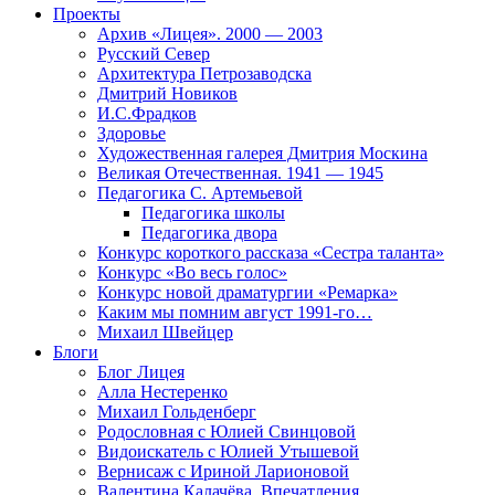
Проекты
Архив «Лицея». 2000 — 2003
Русский Север
Архитектура Петрозаводска
Дмитрий Новиков
И.С.Фрадков
Здоровье
Художественная галерея Дмитрия Москина
Великая Отечественная. 1941 — 1945
Педагогика С. Артемьевой
Педагогика школы
Педагогика двора
Конкурс короткого рассказа «Сестра таланта»
Конкурс «Во весь голос»
Конкурс новой драматургии «Ремарка»
Каким мы помним август 1991-го…
Михаил Швейцер
Блоги
Блог Лицея
Алла Нестеренко
Михаил Гольденберг
Родословная с Юлией Свинцовой
Видоискатель с Юлией Утышевой
Вернисаж с Ириной Ларионовой
Валентина Калачёва. Впечатления