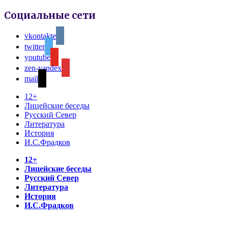
Социальные сети
vkontakte
twitter
youtube
zen-yandex
mail
12+
Лицейские беседы
Русский Север
Литература
История
И.С.Фрадков
12+
Лицейские беседы
Русский Север
Литература
История
И.С.Фрадков