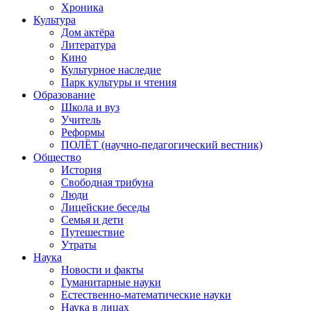
Хроника
Культура
Дом актёра
Литература
Кино
Культурное наследие
Парк культуры и чтения
Образование
Школа и вуз
Учитель
Реформы
ПОЛЁТ (научно-педагогический вестник)
Общество
История
Свободная трибуна
Люди
Лицейские беседы
Семья и дети
Путешествие
Утраты
Наука
Новости и факты
Гуманитарные науки
Естественно-математические науки
Наука в лицах