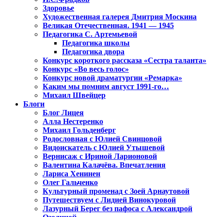
Здоровье
Художественная галерея Дмитрия Москина
Великая Отечественная. 1941 — 1945
Педагогика С. Артемьевой
Педагогика школы
Педагогика двора
Конкурс короткого рассказа «Сестра таланта»
Конкурс «Во весь голос»
Конкурс новой драматургии «Ремарка»
Каким мы помним август 1991-го…
Михаил Швейцер
Блоги
Блог Лицея
Алла Нестеренко
Михаил Гольденберг
Родословная с Юлией Свинцовой
Видоискатель с Юлией Утышевой
Вернисаж с Ириной Ларионовой
Валентина Калачёва. Впечатления
Лариса Хенинен
Олег Гальченко
Культурный променад с Зоей Арнаутовой
Путешествуем с Лидией Винокуровой
Лазурный Берег без пафоса с Александрой