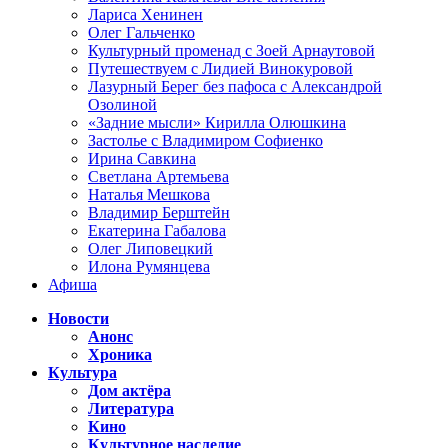
Лариса Хенинен
Олег Гальченко
Культурный променад с Зоей Арнаутовой
Путешествуем с Лидией Винокуровой
Лазурный Берег без пафоса с Александрой
Озолиной
«Задние мысли» Кирилла Олюшкина
Застолье с Владимиром Софиенко
Ирина Савкина
Светлана Артемьева
Наталья Мешкова
Владимир Берштейн
Екатерина Габалова
Олег Липовецкий
Илона Румянцева
Афиша
Новости
Анонс
Хроника
Культура
Дом актёра
Литература
Кино
Культурное наследие