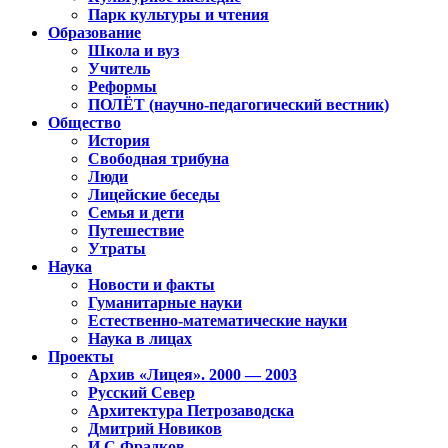
Парк культуры и чтения
Образование
Школа и вуз
Учитель
Реформы
ПОЛЁТ (научно-педагогический вестник)
Общество
История
Свободная трибуна
Люди
Лицейские беседы
Семья и дети
Путешествие
Утраты
Наука
Новости и факты
Гуманитарные науки
Естественно-математические науки
Наука в лицах
Проекты
Архив «Лицея». 2000 — 2003
Русский Север
Архитектура Петрозаводска
Дмитрий Новиков
И.С.Фрадков