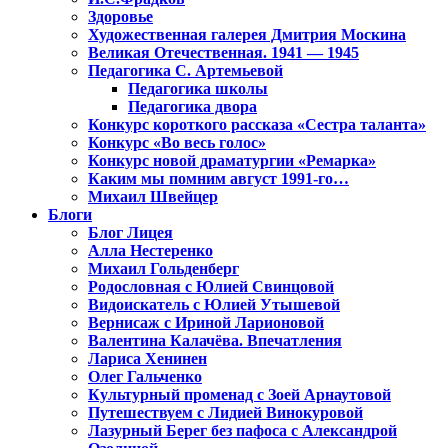
Здоровье
Художественная галерея Дмитрия Москина
Великая Отечественная. 1941 — 1945
Педагогика С. Артемьевой
Педагогика школы
Педагогика двора
Конкурс короткого рассказа «Сестра таланта»
Конкурс «Во весь голос»
Конкурс новой драматургии «Ремарка»
Каким мы помним август 1991-го…
Михаил Швейцер
Блоги
Блог Лицея
Алла Нестеренко
Михаил Гольденберг
Родословная с Юлией Свинцовой
Видоискатель с Юлией Утышевой
Вернисаж с Ириной Ларионовой
Валентина Калачёва. Впечатления
Лариса Хенинен
Олег Гальченко
Культурный променад с Зоей Арнаутовой
Путешествуем с Лидией Винокуровой
Лазурный Берег без пафоса с Александрой