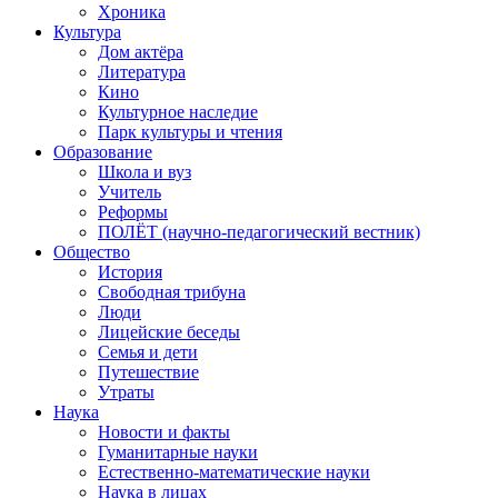
Хроника
Культура
Дом актёра
Литература
Кино
Культурное наследие
Парк культуры и чтения
Образование
Школа и вуз
Учитель
Реформы
ПОЛЁТ (научно-педагогический вестник)
Общество
История
Свободная трибуна
Люди
Лицейские беседы
Семья и дети
Путешествие
Утраты
Наука
Новости и факты
Гуманитарные науки
Естественно-математические науки
Наука в лицах