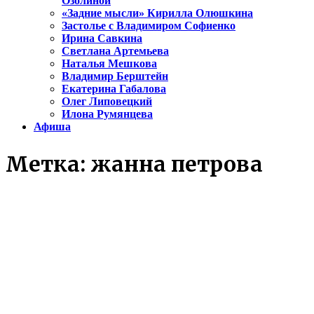
Озолиной
«Задние мысли» Кирилла Олюшкина
Застолье с Владимиром Софиенко
Ирина Савкина
Светлана Артемьева
Наталья Мешкова
Владимир Берштейн
Екатерина Габалова
Олег Липовецкий
Илона Румянцева
Афиша
Метка:
жанна петрова