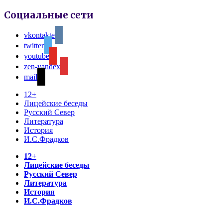
Социальные сети
vkontakte
twitter
youtube
zen-yandex
mail
12+
Лицейские беседы
Русский Север
Литература
История
И.С.Фрадков
12+
Лицейские беседы
Русский Север
Литература
История
И.С.Фрадков