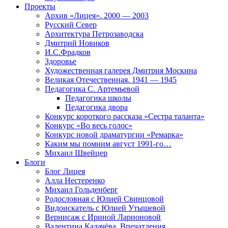
Проекты
Архив «Лицея». 2000 — 2003
Русский Север
Архитектура Петрозаводска
Дмитрий Новиков
И.С.Фрадков
Здоровье
Художественная галерея Дмитрия Москина
Великая Отечественная. 1941 — 1945
Педагогика С. Артемьевой
Педагогика школы
Педагогика двора
Конкурс короткого рассказа «Сестра таланта»
Конкурс «Во весь голос»
Конкурс новой драматургии «Ремарка»
Каким мы помним август 1991-го…
Михаил Швейцер
Блоги
Блог Лицея
Алла Нестеренко
Михаил Гольденберг
Родословная с Юлией Свинцовой
Видоискатель с Юлией Утышевой
Вернисаж с Ириной Ларионовой
Валентина Калачёва. Впечатления