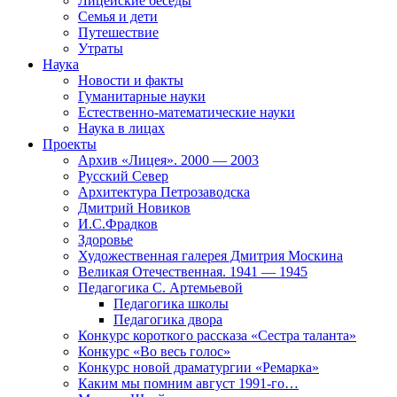
Лицейские беседы
Семья и дети
Путешествие
Утраты
Наука
Новости и факты
Гуманитарные науки
Естественно-математические науки
Наука в лицах
Проекты
Архив «Лицея». 2000 — 2003
Русский Север
Архитектура Петрозаводска
Дмитрий Новиков
И.С.Фрадков
Здоровье
Художественная галерея Дмитрия Москина
Великая Отечественная. 1941 — 1945
Педагогика С. Артемьевой
Педагогика школы
Педагогика двора
Конкурс короткого рассказа «Сестра таланта»
Конкурс «Во весь голос»
Конкурс новой драматургии «Ремарка»
Каким мы помним август 1991-го…