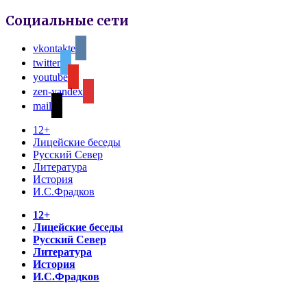
Социальные сети
vkontakte
twitter
youtube
zen-yandex
mail
12+
Лицейские беседы
Русский Север
Литература
История
И.С.Фрадков
12+
Лицейские беседы
Русский Север
Литература
История
И.С.Фрадков