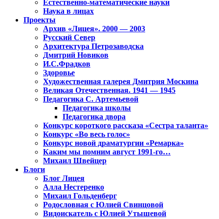
Естественно-математические науки
Наука в лицах
Проекты
Архив «Лицея». 2000 — 2003
Русский Север
Архитектура Петрозаводска
Дмитрий Новиков
И.С.Фрадков
Здоровье
Художественная галерея Дмитрия Москина
Великая Отечественная. 1941 — 1945
Педагогика С. Артемьевой
Педагогика школы
Педагогика двора
Конкурс короткого рассказа «Сестра таланта»
Конкурс «Во весь голос»
Конкурс новой драматургии «Ремарка»
Каким мы помним август 1991-го…
Михаил Швейцер
Блоги
Блог Лицея
Алла Нестеренко
Михаил Гольденберг
Родословная с Юлией Свинцовой
Видоискатель с Юлией Утышевой