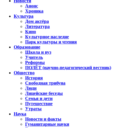
Новости
Анонс
Хроника
Культура
Дом актёра
Литература
Кино
Культурное наследие
Парк культуры и чтения
Образование
Школа и вуз
Учитель
Реформы
ПОЛЁТ (научно-педагогический вестник)
Общество
История
Свободная трибуна
Люди
Лицейские беседы
Семья и дети
Путешествие
Утраты
Наука
Новости и факты
Гуманитарные науки