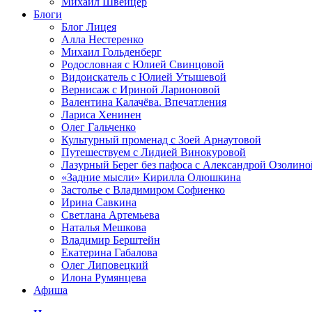
Михаил Швейцер
Блоги
Блог Лицея
Алла Нестеренко
Михаил Гольденберг
Родословная с Юлией Свинцовой
Видоискатель с Юлией Утышевой
Вернисаж с Ириной Ларионовой
Валентина Калачёва. Впечатления
Лариса Хенинен
Олег Гальченко
Культурный променад с Зоей Арнаутовой
Путешествуем с Лидией Винокуровой
Лазурный Берег без пафоса с Александрой Озолино
«Задние мысли» Кирилла Олюшкина
Застолье с Владимиром Софиенко
Ирина Савкина
Светлана Артемьева
Наталья Мешкова
Владимир Берштейн
Екатерина Габалова
Олег Липовецкий
Илона Румянцева
Афиша