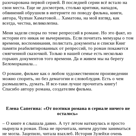
разочарована первой серией. В последней серии всё встало на
свои места. Еще не досмотрев, столько критики, нападок,
обвинений обрушили в интернете по поводу фильма, книги,
автора, Чулпан Хаматовой… Хаматова, на мой взгляд, как
всегда, честна, великолепна.
Меня задели споры по теме репрессий в романе. Но это факт, из
истории его никак не вычеркнешь. Если почитать мемуары о том
времени, воспоминания, полистать документы и списки Книг
памяти реабилитированных от репрессий, то роман покажется
смягченной сказочкой. Только в нашей семье есть несколько
горьких документов того времени. Да и живем мы на берегу
Беломорканала…
О романе, фильме как о любом художественном произведении
можно спорить, но без демагогии и словоблудия. Есть о чем
размышлять, думать. И все-таки лучше прочитать книгу!
Спасибо автору романа, создателям фильма.
Елена Сапегина: «От поэтики романа в сериале ничего не
осталось»
– О книге я слышала давно. А тут летом наткнулась и просто
нырнула в роман. Пока не прочитала, ничем другим заниматься
не могла. Зацепило, читала взахлеб. История Зулейхи очень