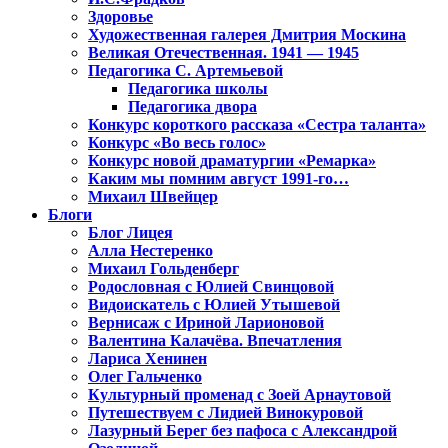
Здоровье
Художественная галерея Дмитрия Москина
Великая Отечественная. 1941 — 1945
Педагогика С. Артемьевой
Педагогика школы
Педагогика двора
Конкурс короткого рассказа «Сестра таланта»
Конкурс «Во весь голос»
Конкурс новой драматургии «Ремарка»
Каким мы помним август 1991-го…
Михаил Швейцер
Блоги
Блог Лицея
Алла Нестеренко
Михаил Гольденберг
Родословная с Юлией Свинцовой
Видоискатель с Юлией Утышевой
Вернисаж с Ириной Ларионовой
Валентина Калачёва. Впечатления
Лариса Хенинен
Олег Гальченко
Культурный променад с Зоей Арнаутовой
Путешествуем с Лидией Винокуровой
Лазурный Берег без пафоса с Александрой