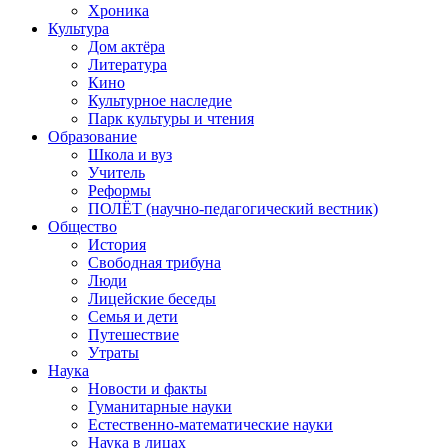
Хроника
Культура
Дом актёра
Литература
Кино
Культурное наследие
Парк культуры и чтения
Образование
Школа и вуз
Учитель
Реформы
ПОЛЁТ (научно-педагогический вестник)
Общество
История
Свободная трибуна
Люди
Лицейские беседы
Семья и дети
Путешествие
Утраты
Наука
Новости и факты
Гуманитарные науки
Естественно-математические науки
Наука в лицах