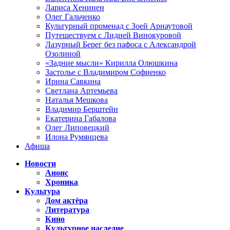
Лариса Хенинен
Олег Гальченко
Культурный променад с Зоей Арнаутовой
Путешествуем с Лидией Винокуровой
Лазурный Берег без пафоса с Александрой
Озолиной
«Задние мысли» Кирилла Олюшкина
Застолье с Владимиром Софиенко
Ирина Савкина
Светлана Артемьева
Наталья Мешкова
Владимир Берштейн
Екатерина Габалова
Олег Липовецкий
Илона Румянцева
Афиша
Новости
Анонс
Хроника
Культура
Дом актёра
Литература
Кино
Культурное наследие