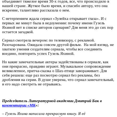
объединяет тяжелое время 30-х годов, все, что происходило в
нашей стране. Жуткое было время, и спасибо автору, что она
искренне, талантливо рассказала о нем.
С нетерпением ждала сериал «Зулейха открывает глаза». И с
первых же минут была в недоумении: почему имени Гузель
Яхиной нет в списке авторов сценария? Для меня это до сих пор
остается загадкой.
Сериал смотрела вечером: по телевизору, с рекламой.
Разочарована. Ожидала совсем другой фильм. На мой взгляд, не
хватило умения создателям сериала, чтобы все соединить
воедино, повторить успех Гузель Яхиной.
Но какие замечательные актеры задействованы в сериале, как
они прекрасно, правдиво играют. Музыкальное сопровождение
великолепное, притча-сказка о Шах-птице завораживает. Для
себя решила: еще раз посмотрю сериал без рекламы, без
дробления на серии. В душе уверена, что сериал замечательный,
и его надо смотреть не отрываясь.
Председатель Литературной академии Дмитрий Бак
в
комментарии «МК
«:
– Гузель Яхина написала прекрасную книгу. Я её