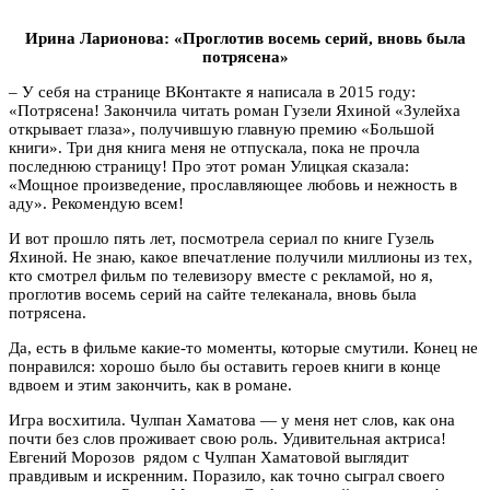
Ирина Ларионова: «Проглотив восемь серий, вновь была
потрясена»
– У себя на странице ВКонтакте я написала в 2015 году:
«Потрясена! Закончила читать роман Гузели Яхиной «Зулейха
открывает глаза», получившую главную премию «Большой
книги». Три дня книга меня не отпускала, пока не прочла
последнюю страницу! Про этот роман Улицкая сказала:
«Мощное произведение, прославляющее любовь и нежность в
аду». Рекомендую всем!
И вот прошло пять лет, посмотрела сериал по книге Гузель
Яхиной. Не знаю, какое впечатление получили миллионы из тех,
кто смотрел фильм по телевизору вместе с рекламой, но я,
проглотив восемь серий на сайте телеканала, вновь была
потрясена.
Да, есть в фильме какие-то моменты, которые смутили. Конец не
понравился: хорошо было бы оставить героев книги в конце
вдвоем и этим закончить, как в романе.
Игра восхитила. Чулпан Хаматова — у меня нет слов, как она
почти без слов проживает свою роль. Удивительная актриса!
Евгений Морозов рядом с Чулпан Хаматовой выглядит
правдивым и искренним. Поразило, как точно сыграл своего