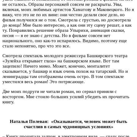
не осталось. Образы персонажей совсем не раскрыты. Увы,
включая, моих любимых артистов Хаматову и Маковецкого. Но я
вижу, что это не по их вине: они честно делали свое дело, но
фильм получился не о том. Смотрела с грустью, но досмотрела
до конца! Мне было интересно, а как они эту сцену решат, а как
ту. Понравились решение образа Упырихи, анимация сказки,
песня — я ее знаю с детства. Но в фильме совсем нет
национального, оно как-то испарилось. Видимо, поэтому еще
стало непонятно, про что это все.
Смотрела спектакль молодого режиссера Башкирского театра
«Зулейха открывает глаза» на башкирском языке. Вот там
зацепило! Ничего мимо. Может, конечно, менталитет
сказывается, у башкир и язык очень похож на татарский. Но и
ленинградцы там отображены очень остро. В том спектакле
уместился весь роман! Это потрясающе.
Две моих подруги не читали роман, но сериал приняли с
восторгом. Мне стоило больших усилий убедить их прочитать
книгу.
Наталья Полевая: «Оказывается, человек может быть
счастлив в самых чудовищных условиях»
– Книгу прочитала залпом, в электронном виде, — сразу после