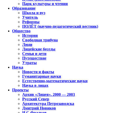
Парк культуры и чтения
Образование
Школа и вуз
Учитель
Реформы
ПОЛЁТ (научно-педагогический вестник)
Общество
История
Свободная трибуна
Люди
Лицейские беседы
Семья и дети
Путешествие
Утраты
Наука
Новости и факты
Гуманитарные науки
Естественно-математические науки
Наука в лицах
Проекты
Архив «Лицея». 2000 — 2003
Русский Север
Архитектура Петрозаводска
Дмитрий Новиков
И.С.Фрадков