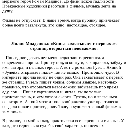
мерзкого героя Роман Мадянов. До физической гадливости!
Прекрасные художники работали в фильме, музыка легла на
душу.
Фильм не отпускает. В наше время, когда публику привлекает
более всего развлекуха, это кино настоящее, стоящее.
Лилия Младенова: «Книга захватывает с первых же
страниц, оторваться невозможно»
– Последние десять лет меня редко заинтересовывала
современная проза. Прочту новую книгу и, как правило, забуду и
имя автора, и главных героев. А вот с романом Гузель Яхиной
«Зулейха открывает глаза» так не вышло. Произошло чудо. В
интернете прочла книгу не один раз. Она захватывает с первых
же страниц. Гузель пишет ярким, сочным языком, настолько
правдиво, что оторваться невозможно: забываешь про время,
еду, сон… Пишет картинками и, читая, ты не только
представляешь, о чем хотела сказать Гузель, но и являешься
соавтором. А твой мозг и твое воображение уже практически
создали новое произведение. Твое, и художественный фильм в
том числе.
В романе, на мой взгляд, практически все персонажи главные. У
каждого героя своя судьба, свой характер, но всех их