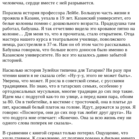
человечна, сердце вместе с ней разрывается.
Поразила история профессора Лейбе. Большую часть жизни я
прожила в Казани, уехала в 19 лет. Казанский университет, его
белые колонны помню с дошкольного возраста. Прадедушка там
работал, бабушка. Я так отчетливо видела это кровавое пятно на
колонне… Для меня то, что я прочитала, стало открытием. Отца
мастера нашего курса в театральном училище, поволжского
немца, расстреляли в 37-м. Нам он об этом часто рассказывал.
Бабушка говорила, что больше всего доносов было именно в
Казанском университете. Но все это казалось давно забытой
историей.
Насколько история Зулейхи типична для Татарии? Ни разу при
чтении книги я не сказала себе: «Ну-у-у, этого не может быть».
Уверена, что может. Я росла в советской семье, с русскими
традициями. Но знаю, что в татарских семьях, особенно у
ортодоксальных мусульман, многие традиции до сих пор такие.
Идем мы с подругой как-то по улице, а перед нами пара, обоим
за 80. Он в тюбетейке, в костюме с тросточкой, она в платье до
пят, красивый белый платок на голове. Идут, держатся за руки. Я
говорю: «Посмотри, они до сих пор так любят друг друга». На
что подруга мне отвечает: «Конечно. Она за всю жизнь ему ни
одного слова поперек не сказала».
В сравнении с книгой сериал только потерял. Ощущение, что
ушло главное. К сожалению, от поэтики романа в фильме ничего