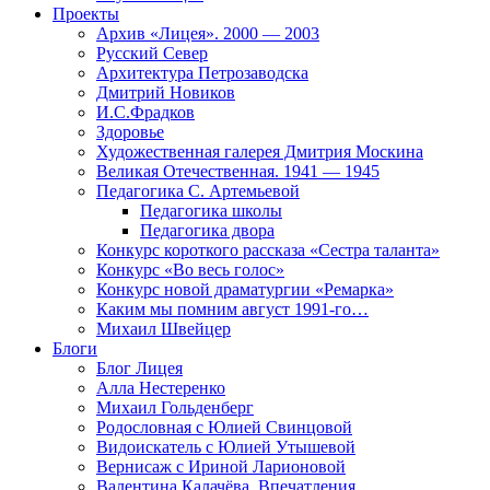
Проекты
Архив «Лицея». 2000 — 2003
Русский Север
Архитектура Петрозаводска
Дмитрий Новиков
И.С.Фрадков
Здоровье
Художественная галерея Дмитрия Москина
Великая Отечественная. 1941 — 1945
Педагогика С. Артемьевой
Педагогика школы
Педагогика двора
Конкурс короткого рассказа «Сестра таланта»
Конкурс «Во весь голос»
Конкурс новой драматургии «Ремарка»
Каким мы помним август 1991-го…
Михаил Швейцер
Блоги
Блог Лицея
Алла Нестеренко
Михаил Гольденберг
Родословная с Юлией Свинцовой
Видоискатель с Юлией Утышевой
Вернисаж с Ириной Ларионовой
Валентина Калачёва. Впечатления