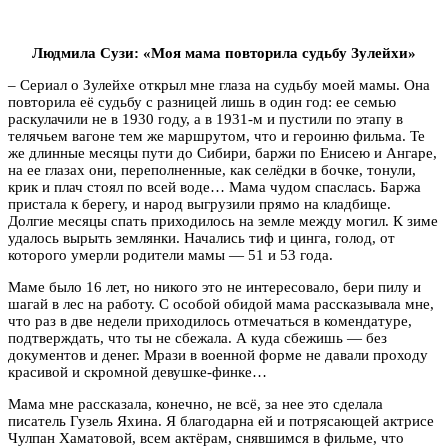
Людмила Сузи: «Моя мама повторила судьбу Зулейхи»
– Сериал о Зулейхе открыл мне глаза на судьбу моей мамы. Она
повторила её судьбу с разницей лишь в один год: ее семью
раскулачили не в 1930 году, а в 1931-м и пустили по этапу в
телячьем вагоне тем же маршрутом, что и героиню фильма. Те
же длинные месяцы пути до Сибири, баржи по Енисею и Ангаре,
на ее глазах они, переполненные, как селёдки в бочке, тонули,
крик и плач стоял по всей воде… Мама чудом спаслась. Баржа
пристала к берегу, и народ выгрузили прямо на кладбище.
Долгие месяцы спать приходилось на земле между могил. К зиме
удалось вырыть землянки. Начались тиф и цинга, голод, от
которого умерли родители мамы — 51 и 53 года.
Маме было 16 лет, но никого это не интересовало, бери пилу и
шагай в лес на работу. С особой обидой мама рассказывала мне,
что раз в две недели приходилось отмечаться в комендатуре,
подтверждать, что ты не сбежала. А куда сбежишь — без
документов и денег. Мрази в военной форме не давали проходу
красивой и скромной девушке-финке…
Мама мне рассказала, конечно, не всё, за нее это сделала
писатель Гузель Яхина. Я благодарна ей и потрясающей актрисе
Чулпан Хаматовой, всем актёрам, снявшимся в фильме, что