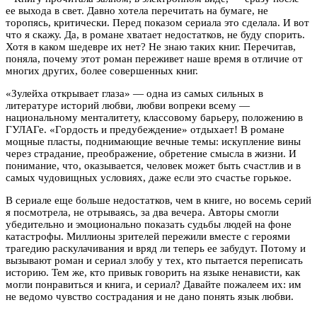
ее выхода в свет. Давно хотела перечитать на бумаге, не
торопясь, критически. Перед показом сериала это сделала. И вот
что я скажу. Да, в романе хватает недостатков, не буду спорить.
Хотя в каком шедевре их нет? Не знаю таких книг. Перечитав,
поняла, почему этот роман переживет наше время в отличие от
многих других, более совершенных книг.
«Зулейха открывает глаза» — одна из самых сильных в
литературе историй любви, любви вопреки всему —
национальному менталитету, классовому барьеру, положению в
ГУЛАГе. «Гордость и предубеждение» отдыхает! В романе
мощные пласты, поднимающие вечные темы: искупление вины
через страдание, преображение, обретение смысла в жизни. И
понимание, что, оказывается, человек может быть счастлив и в
самых чудовищных условиях, даже если это счастье горькое.
В сериале еще больше недостатков, чем в книге, но восемь серий
я посмотрела, не отрываясь, за два вечера. Авторы смогли
убедительно и эмоционально показать судьбы людей на фоне
катастрофы. Миллионы зрителей пережили вместе с героями
трагедию раскулачивания и вряд ли теперь ее забудут. Потому и
вызывают роман и сериал злобу у тех, кто пытается переписать
историю. Тем же, кто привык говорить на языке ненависти, как
могли понравиться и книга, и сериал? Давайте пожалеем их: им
не ведомо чувство сострадания и не дано понять язык любви.