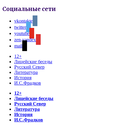
Социальные сети
vkontakte
twitter
youtube
zen-yandex
mail
12+
Лицейские беседы
Русский Север
Литература
История
И.С.Фрадков
12+
Лицейские беседы
Русский Север
Литература
История
И.С.Фрадков