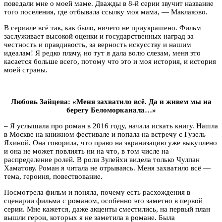
поведали мне о моей маме. Дважды в 8-й серии звучит название
того поселения, где отбывала ссылку моя мама, — Маклаково.
В сериале всё так, как было, ничего не приукрашено. Фильм
заслуживает высокой оценки и государственных наград за
честность и правдивость, за верность искусству и нашим
идеалам! Я редко плачу, но тут я дала волю слезам, меня это
касается больше всего, потому что это и моя история, и история
моей страны.
Любовь Зайцева: «Меня захватило всё. Да и живем мы на
берегу Беломорканала…»
– Я услышала про роман в 2016 году, начала искать книгу. Нашла
в Москве на книжном фестивале и попала на встречу с Гузель
Яхиной. Она говорила, что право на экранизацию уже выкуплено
и она не может повлиять ни на что, в том числе на
распределение ролей. В роли Зулейхи видела только Чулпан
Хаматову. Роман я читала не отрываясь. Меня захватило всё —
тема, героиня, повествование.
Посмотрела фильм и поняла, почему есть расхождения в
сценарии фильма с романом, особенно это заметно в первой
серии. Мне кажется, даже акценты сместились, на первый план
вышли герои, которых я не заметила в романе. Была