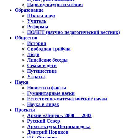
Парк культуры и чтения
Образование
Школа и вуз
Учитель
Реформы
ПОЛЁТ (научно-педагогический вестник)
Общество
История
Свободная трибуна
Люди
Лицейские беседы
Семья и дети
Путешествие
Утраты
Наука
Новости и факты
Гуманитарные науки
Естественно-математические науки
Наука в лицах
Проекты
Архив «Лицея». 2000 — 2003
Русский Север
Архитектура Петрозаводска
Дмитрий Новиков
И.С.Фрадков