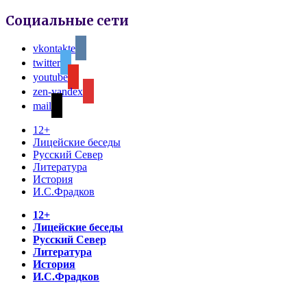
Социальные сети
vkontakte
twitter
youtube
zen-yandex
mail
12+
Лицейские беседы
Русский Север
Литература
История
И.С.Фрадков
12+
Лицейские беседы
Русский Север
Литература
История
И.С.Фрадков