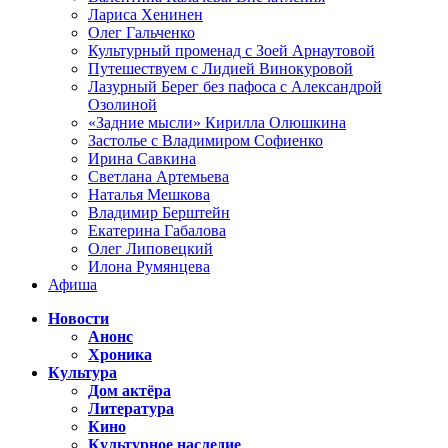
Лариса Хенинен
Олег Гальченко
Культурный променад с Зоей Арнаутовой
Путешествуем с Лидией Винокуровой
Лазурный Берег без пафоса с Александрой
Озолиной
«Задние мысли» Кирилла Олюшкина
Застолье с Владимиром Софиенко
Ирина Савкина
Светлана Артемьева
Наталья Мешкова
Владимир Берштейн
Екатерина Габалова
Олег Липовецкий
Илона Румянцева
Афиша
Новости
Анонс
Хроника
Культура
Дом актёра
Литература
Кино
Культурное наследие