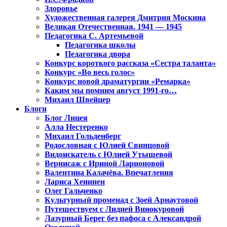
Здоровье
Художественная галерея Дмитрия Москина
Великая Отечественная. 1941 — 1945
Педагогика С. Артемьевой
Педагогика школы
Педагогика двора
Конкурс короткого рассказа «Сестра таланта»
Конкурс «Во весь голос»
Конкурс новой драматургии «Ремарка»
Каким мы помним август 1991-го…
Михаил Швейцер
Блоги
Блог Лицея
Алла Нестеренко
Михаил Гольденберг
Родословная с Юлией Свинцовой
Видоискатель с Юлией Утышевой
Вернисаж с Ириной Ларионовой
Валентина Калачёва. Впечатления
Лариса Хенинен
Олег Гальченко
Культурный променад с Зоей Арнаутовой
Путешествуем с Лидией Винокуровой
Лазурный Берег без пафоса с Александрой