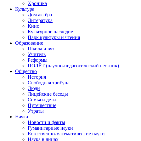
Хроника
Культура
Дом актёра
Литература
Кино
Культурное наследие
Парк культуры и чтения
Образование
Школа и вуз
Учитель
Реформы
ПОЛЁТ (научно-педагогический вестник)
Общество
История
Свободная трибуна
Люди
Лицейские беседы
Семья и дети
Путешествие
Утраты
Наука
Новости и факты
Гуманитарные науки
Естественно-математические науки
Наука в лицах