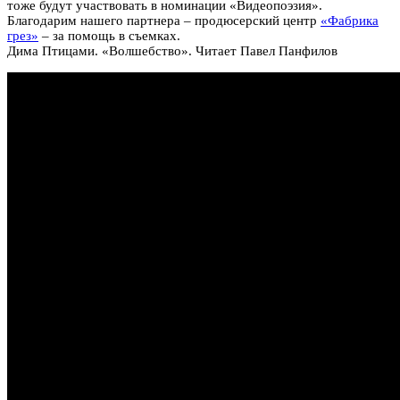
тоже будут участвовать в номинации «Видеопоэзия».
Благодарим нашего партнера – продюсерский центр
«Фабрика
грез»
– за помощь в съемках.
Дима Птицами. «Волшебство». Читает Павел Панфилов