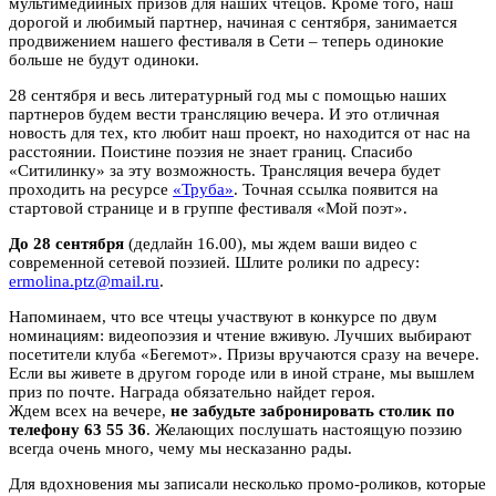
мультимедийных призов для наших чтецов. Кроме того, наш
дорогой и любимый партнер, начиная с сентября, занимается
продвижением нашего фестиваля в Сети – теперь одинокие
больше не будут одиноки.
28 сентября и весь литературный год мы с помощью наших
партнеров будем вести трансляцию вечера. И это отличная
новость для тех, кто любит наш проект, но находится от нас на
расстоянии. Поистине поэзия не знает границ. Спасибо
«Ситилинку» за эту возможность. Трансляция вечера будет
проходить на ресурсе
«Труба»
. Точная ссылка появится на
стартовой странице и в группе фестиваля «Мой поэт».
До 28 сентября
(дедлайн 16.00), мы ждем ваши видео с
современной сетевой поэзией. Шлите ролики по адресу:
ermolina.ptz@mail.ru
.
Напоминаем, что все чтецы участвуют в конкурсе по двум
номинациям: видеопоэзия и чтение вживую. Лучших выбирают
посетители клуба «Бегемот». Призы вручаются сразу на вечере.
Если вы живете в другом городе или в иной стране, мы вышлем
приз по почте. Награда обязательно найдет героя.
Ждем всех на вечере,
не забудьте забронировать столик по
телефону 63 55 36
. Желающих послушать настоящую поэзию
всегда очень много, чему мы несказанно рады.
Для вдохновения мы записали несколько промо-роликов, которые