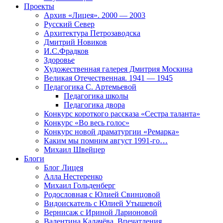
Проекты
Архив «Лицея». 2000 — 2003
Русский Север
Архитектура Петрозаводска
Дмитрий Новиков
И.С.Фрадков
Здоровье
Художественная галерея Дмитрия Москина
Великая Отечественная. 1941 — 1945
Педагогика С. Артемьевой
Педагогика школы
Педагогика двора
Конкурс короткого рассказа «Сестра таланта»
Конкурс «Во весь голос»
Конкурс новой драматургии «Ремарка»
Каким мы помним август 1991-го…
Михаил Швейцер
Блоги
Блог Лицея
Алла Нестеренко
Михаил Гольденберг
Родословная с Юлией Свинцовой
Видоискатель с Юлией Утышевой
Вернисаж с Ириной Ларионовой
Валентина Калачёва. Впечатления