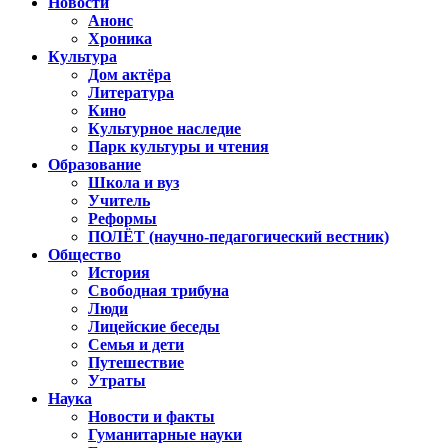
Новости
Анонс
Хроника
Культура
Дом актёра
Литература
Кино
Культурное наследие
Парк культуры и чтения
Образование
Школа и вуз
Учитель
Реформы
ПОЛЁТ (научно-педагогический вестник)
Общество
История
Свободная трибуна
Люди
Лицейские беседы
Семья и дети
Путешествие
Утраты
Наука
Новости и факты
Гуманитарные науки