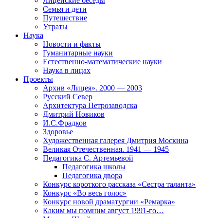
Лицейские беседы
Семья и дети
Путешествие
Утраты
Наука
Новости и факты
Гуманитарные науки
Естественно-математические науки
Наука в лицах
Проекты
Архив «Лицея». 2000 — 2003
Русский Север
Архитектура Петрозаводска
Дмитрий Новиков
И.С.Фрадков
Здоровье
Художественная галерея Дмитрия Москина
Великая Отечественная. 1941 — 1945
Педагогика С. Артемьевой
Педагогика школы
Педагогика двора
Конкурс короткого рассказа «Сестра таланта»
Конкурс «Во весь голос»
Конкурс новой драматургии «Ремарка»
Каким мы помним август 1991-го…