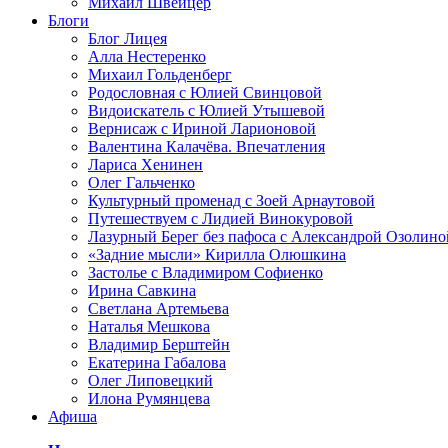
Михаил Швейцер
Блоги
Блог Лицея
Алла Нестеренко
Михаил Гольденберг
Родословная с Юлией Свинцовой
Видоискатель с Юлией Утышевой
Вернисаж с Ириной Ларионовой
Валентина Калачёва. Впечатления
Лариса Хенинен
Олег Гальченко
Культурный променад с Зоей Арнаутовой
Путешествуем с Лидией Винокуровой
Лазурный Берег без пафоса с Александрой Озолино
«Задние мысли» Кирилла Олюшкина
Застолье с Владимиром Софиенко
Ирина Савкина
Светлана Артемьева
Наталья Мешкова
Владимир Берштейн
Екатерина Габалова
Олег Липовецкий
Илона Румянцева
Афиша