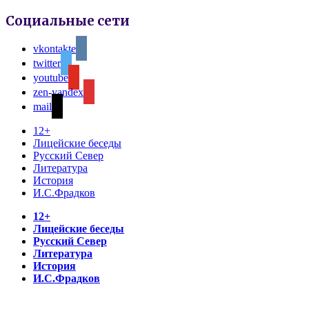
Социальные сети
vkontakte
twitter
youtube
zen-yandex
mail
12+
Лицейские беседы
Русский Север
Литература
История
И.С.Фрадков
12+
Лицейские беседы
Русский Север
Литература
История
И.С.Фрадков