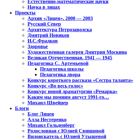
Естественно-математические науки
Наука в лицах
Проекты
Архив «Лицея». 2000 — 2003
Русский Север
Архитектура Петрозаводска
Дмитрий Новиков
И.С.Фрадков
Здоровье
Художественная галерея Дмитрия Москина
Великая Отечественная. 1941 — 1945
Педагогика С. Артемьевой
Педагогика школы
Педагогика двора
Конкурс короткого рассказа «Сестра таланта»
Конкурс «Во весь голос»
Конкурс новой драматургии «Ремарка»
Каким мы помним август 1991-го…
Михаил Швейцер
Блоги
Блог Лицея
Алла Нестеренко
Михаил Гольденберг
Родословная с Юлией Свинцовой
Видоискатель с Юлией Утышевой