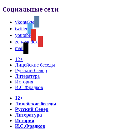
Социальные сети
vkontakte
twitter
youtube
zen-yandex
mail
12+
Лицейские беседы
Русский Север
Литература
История
И.С.Фрадков
12+
Лицейские беседы
Русский Север
Литература
История
И.С.Фрадков