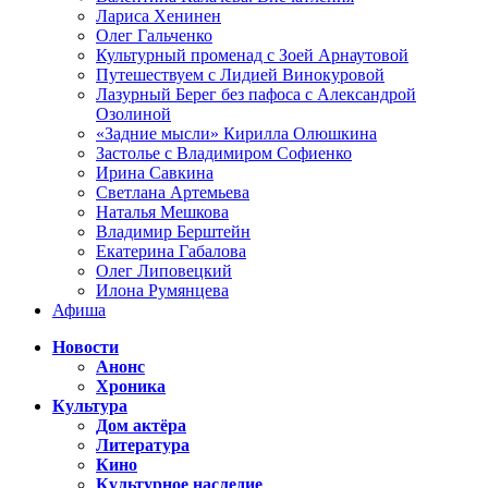
Лариса Хенинен
Олег Гальченко
Культурный променад с Зоей Арнаутовой
Путешествуем с Лидией Винокуровой
Лазурный Берег без пафоса с Александрой
Озолиной
«Задние мысли» Кирилла Олюшкина
Застолье с Владимиром Софиенко
Ирина Савкина
Светлана Артемьева
Наталья Мешкова
Владимир Берштейн
Екатерина Габалова
Олег Липовецкий
Илона Румянцева
Афиша
Новости
Анонс
Хроника
Культура
Дом актёра
Литература
Кино
Культурное наследие