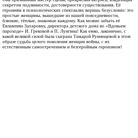
секретом подлинности, достоверности существования. Её
героиням в психологических спектаклях веришь безусловно: это
простые женщины, вышедшие из нашей повседневности,
близкие, тёплые, знакомые каждому. Как можно забыть её
Евлампию Захаровну, директора детского дома во «Вдовьем
пароходе» И. Грековой и П. Лунгина! Как емко, лаконично, с
какой великой силой была сыграна Тамарой Румянцевой в этом
образе судьба целого поколения женщин войны, с их
естественным самоотречением и безгеройным героизмом!