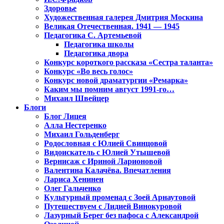
Здоровье
Художественная галерея Дмитрия Москина
Великая Отечественная. 1941 — 1945
Педагогика С. Артемьевой
Педагогика школы
Педагогика двора
Конкурс короткого рассказа «Сестра таланта»
Конкурс «Во весь голос»
Конкурс новой драматургии «Ремарка»
Каким мы помним август 1991-го…
Михаил Швейцер
Блоги
Блог Лицея
Алла Нестеренко
Михаил Гольденберг
Родословная с Юлией Свинцовой
Видоискатель с Юлией Утышевой
Вернисаж с Ириной Ларионовой
Валентина Калачёва. Впечатления
Лариса Хенинен
Олег Гальченко
Культурный променад с Зоей Арнаутовой
Путешествуем с Лидией Винокуровой
Лазурный Берег без пафоса с Александрой