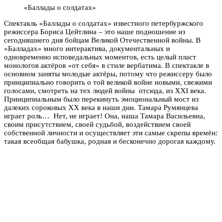
«Баллады о солдатах»
Спектакль «Баллады о солдатах» известного петербуржского
режиссера Бориса Цейтлина – это наше подношение из
сегодняшнего дня бойцам Великой Отечественной войны. В
«Балладах» много интерактива, документальных и
одновременно исповедальных моментов, есть целый пласт
монологов актёров «от себя» в стиле вербатима. В спектакле в
основном заняты молодые актёры, потому что режиссеру было
принципиально говорить о той великой войне новыми, свежими
голосами, смотреть на тех людей войны отсюда, из ХХI века.
Принципиальным было перекинуть эмоциональный мост из
далеких сороковых ХХ века в наши дни. Тамара Румянцева
играет роль… Нет, не играет! Она, наша Тамара Васильевна,
своим присутствием, своей судьбой, воздействием своей
собственной личности и осуществляет эти самые скрепы времён:
такая всеобщая бабушка, родная и бесконечно дорогая каждому.