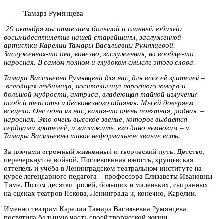
Тамара Румянцева
29 октября мы отмечаем большой и славный юбилей:
восьмидесятилетие нашей старейшины, заслуженной
артистки Карелии Тамары Васильевны Румянцевой.
Заслуженная-то она, конечно, заслуженная, но вообще-то
народная. В самом полном и глубоком смысле этого слова.
Тамара Васильевна Румянцева для нас, для всех её зрителей –
всеобщая любимица, носительница народного юмора и
большой мудрости, актриса, владеющая тайной излучения
особой теплоты и бесконечного обаяния. Мы ей доверяем
всецело. Она одна из нас, какая-то очень понятная, родная –
народная. Это очень высокое звание, которое выдается
сердцами зрителей, и заслужить его дано немногим – у
Тамары Васильевны такое неформальное звание есть.
За плечами огромный жизненный и творческий путь. Детство,
перечеркнутое войной. Послевоенная юность, хрущевская
оттепель и учёба в Ленинградском театральном институте на
курсе легендарного педагога – профессора Елизаветы Ивановны
Тиме. Потом десятки ролей, больших и маленьких, сыгранных
на сценах театров Пскова, Ленинграда и, конечно, Карелии.
Именно театрам Карелии Тамара Васильевна Румянцева
посвятила большую часть своей творческой жизни.