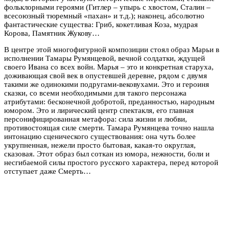
фольклорными героями (Гитлер – упырь с хвостом, Сталин –
всесоюзный тюремный «пахан» и т.д.); наконец, абсолютно
фантастические существа: Гриб, кокетливая Коза, мудрая
Корова, Памятник Жукову…
В центре этой многофигурной композиции стоял образ Марьи в
исполнении Тамары Румянцевой, вечной солдатки, ждущей
своего Ивана со всех войн. Марья – это и конкретная старуха,
доживающая свой век в опустевшей деревне, рядом с двумя
такими же одинокими подругами-вековухами. Это и героиня
сказки, со всеми необходимыми для такого персонажа
атрибутами: бесконечной добротой, преданностью, народным
юмором. Это и лирический центр спектакля, его главная
персонифицированная метафора: сила жизни и любви,
противостоящая силе смерти. Тамара Румянцева точно нашла
интонацию сценического существования: она чуть более
укрупненная, нежели просто бытовая, какая-то округлая,
сказовая. Этот образ был соткан из юмора, нежности, боли и
несгибаемой силы простого русского характера, перед которой
отступает даже Смерть…