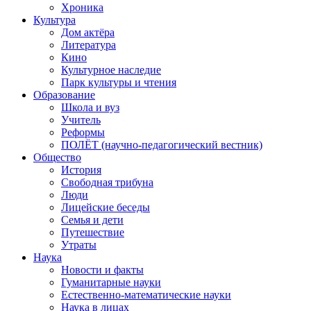
Хроника
Культура
Дом актёра
Литература
Кино
Культурное наследие
Парк культуры и чтения
Образование
Школа и вуз
Учитель
Реформы
ПОЛЁТ (научно-педагогический вестник)
Общество
История
Свободная трибуна
Люди
Лицейские беседы
Семья и дети
Путешествие
Утраты
Наука
Новости и факты
Гуманитарные науки
Естественно-математические науки
Наука в лицах