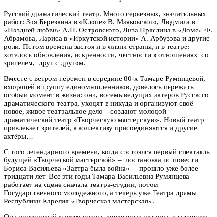
Русский драматический театр. Много серьезных, значительных
работ: Зоя Березкина в «Клопе» В. Маяковского, Людмила в
«Поздней любви» А.Н. Островского, Лиза Пряслина в «Доме» Ф.
Абрамова, Лариса в «Иркутской истории» А. Арбузова и другие
роли. Потом времена застоя и в жизни страны, и в театре:
хотелось обновления, искренности, честности в отношениях со
зрителем, друг с другом.
Вместе с ветром перемен в середине 80-х Тамаре Румянцевой,
входящей в группу единомышленников, довелось пережить
особый момент в жизни: они, восемь ведущих актёров Русского
драматического театра, уходят в никуда и организуют своё
новое, живое театральное дело – создают молодой
драматический театр «Творческую мастерскую». Новый театр
привлекает зрителей, к коллективу присоединяются и другие
актёры…
С того легендарного времени, когда состоялся первый спектакль
будущей «Творческой мастерской» – постановка по повести
Бориса Васильева «Завтра была война» – прошло уже более
тридцати лет. Все эти годы Тамара Васильевна Румянцева
работает на сцене сначала театра-студии, потом
Государственного молодежного, а теперь уже Театра драмы
Республики Карелия «Творческая мастерская».
Она признанный мастер сцены, прекрасная актриса, владеющая