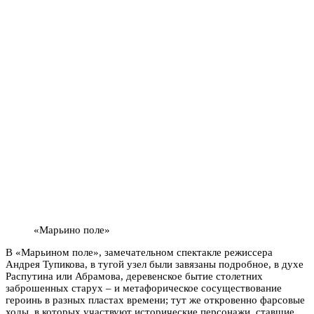
«Марьино поле»
В «Марьином поле», замечательном спектакле режиссера
Андрея Тупикова, в тугой узел были завязаны подробное, в духе
Распутина или Абрамова, деревенское бытие столетних
заброшенных старух – и метафорическое сосуществование
героинь в разных пластах времени; тут же откровенно фарсовые
ходы, в которых участвуют исторические персонажи, ставшие