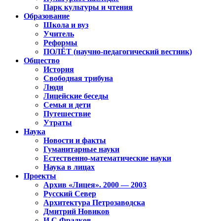
Парк культуры и чтения
Образование
Школа и вуз
Учитель
Реформы
ПОЛЁТ (научно-педагогический вестник)
Общество
История
Свободная трибуна
Люди
Лицейские беседы
Семья и дети
Путешествие
Утраты
Наука
Новости и факты
Гуманитарные науки
Естественно-математические науки
Наука в лицах
Проекты
Архив «Лицея». 2000 — 2003
Русский Север
Архитектура Петрозаводска
Дмитрий Новиков
И.С.Фрадков