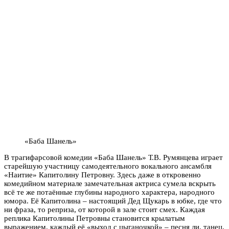
«Баба Шанель»
В трагифарсовой комедии «Баба Шанель» Т.В. Румянцева играет
старейшую участницу самодеятельного вокального ансамбля
«Наитие» Капитолину Петровну. Здесь даже в откровенно
комедийном материале замечательная актриса сумела вскрыть
всё те же потаённые глубины народного характера, народного
юмора. Её Капитолина – настоящий Дед Щукарь в юбке, где что
ни фраза, то реприза, от которой в зале стоит смех. Каждая
реплика Капитолины Петровны становится крылатым
выражением, каждый её «выход с цыганочкой» – песня ли, танец,