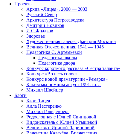
Проекты
Архив «Лицея». 2000 — 2003
Русский Север
Архитектура Петрозаводска
Дмитрий Новиков
И.С.Фрадков
Здоровье
Художественная галерея Дмитрия Москина
Великая Отечественная. 1941 — 1945
Педагогика С. Артемьевой
Педагогика школы
Педагогика двора
Конкурс короткого рассказа «Сестра таланта»
Конкурс «Во весь голос»
Конкурс новой драматургии «Ремарка»
Каким мы помним август 1991-го…
Михаил Швейцер
Блоги
Блог Лицея
Алла Нестеренко
Михаил Гольденберг
Родословная с Юлией Свинцовой
Видоискатель с Юлией Утышевой
Вернисаж с Ириной Ларионовой
Валентина Калачёва. Впечатления