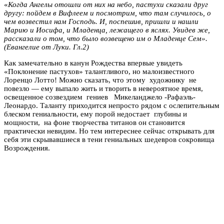
«
Когда Ангелы отошли от них на небо, пастухи сказали друг
другу: пойдем в Вифлеем и посмотрим, что там случилось, о
чем возвестил нам Господь. И, поспешив, пришли и нашли
Марию и Иосифа, и Младенца, лежащего в яслях. Увидев же,
рассказали о том, что было возвещено им о Младенце Сем».
(Евангелие от Луки. Гл.2)
Как замечательно в канун Рождества впервые увидеть
«Поклонение пастухов» талантливого, но малоизвестного
Лоренцо Лотто! Можно сказать, что этому художнику не
повезло — ему выпало жить и творить в невероятное время,
освещенное созвездием гениев Микеланджело -Рафаэль-
Леонардо. Таланту приходится непросто рядом с ослепительным
блеском гениальности, ему порой недостает глубины и
мощности, на фоне творчества титанов он становится
практически невидим. Но тем интереснее сейчас открывать для
себя эти скрывавшиеся в тени гениальных шедевров сокровища
Возрождения.