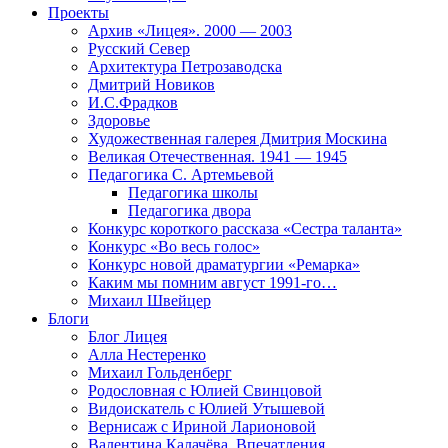
Проекты
Архив «Лицея». 2000 — 2003
Русский Север
Архитектура Петрозаводска
Дмитрий Новиков
И.С.Фрадков
Здоровье
Художественная галерея Дмитрия Москина
Великая Отечественная. 1941 — 1945
Педагогика С. Артемьевой
Педагогика школы
Педагогика двора
Конкурс короткого рассказа «Сестра таланта»
Конкурс «Во весь голос»
Конкурс новой драматургии «Ремарка»
Каким мы помним август 1991-го…
Михаил Швейцер
Блоги
Блог Лицея
Алла Нестеренко
Михаил Гольденберг
Родословная с Юлией Свинцовой
Видоискатель с Юлией Утышевой
Вернисаж с Ириной Ларионовой
Валентина Калачёва. Впечатления