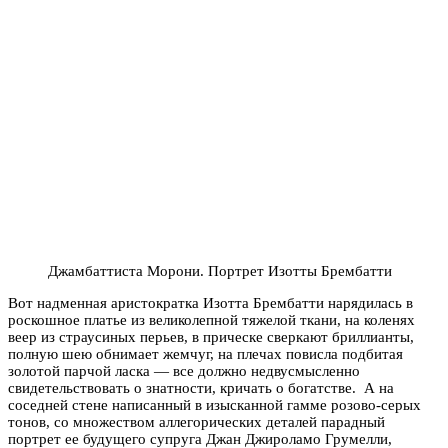
Джамбаттиста Морони. Портрет Изотты Брембатти
Вот надменная аристократка Изотта Брембатти нарядилась в
роскошное платье из великолепной тяжелой ткани, на коленях
веер из страусиных перьев, в прическе сверкают бриллианты,
полную шею обнимает жемчуг, на плечах повисла подбитая
золотой парчой ласка — все должно недвусмысленно
свидетельствовать о знатности, кричать о богатстве. А на
соседней стене написанный в изысканной гамме розово-серых
тонов, со множеством аллегорических деталей парадный
портрет ее будущего супруга Джан Джироламо Грумелли,