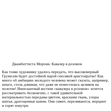
Джамбаттиста Морони. Кавалер в розовом
Как тонко художнику удалось передать, что высокомерный
Грумелли будет достойной парой спесивой аристократке! Как
много об амбициях молодого человека может сказать, например,
шпага, столь длинная, что даже не поместилась целиком на
полотне! Импозантный костюм «кавалера в розовом» хочется
рассматривать бесконечно, с такой удивительной
материальностью переданы цветом, красками ткань, узоры
шитья, драгоценные камни. Они сияют, переливаются, мерцают
и горят изнутри.