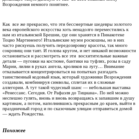
Возрождения немного понятнее.
Как все же прекрасно, что эти бессмертные шедевры золотого
века европейского искусства хоть ненадолго переместились к
нам из итальянской Брешии, где они хранятся в Пинакотеке
Тоцио Мартиненго! Итальянские музеи роскошны, но в них
часто рискуешь получить передозировку красоты, так много
сокровищ они таят. И голова кругом, и нет никакой возможности
остановиться и рассмотреть все эти восхитительные важные
детали — пуговки на костюме, бантики на туфлях, розы в саду
Марии, лилии в руках ангела, кроликов на лугу… Внимание
отказывается концентрироваться на попытках разгадать
таинственный кодовый язык, который художники Возрождения
создавали, комбинируя символы, сплетая их в сложные
аллегории. А тут такой чудесный шанс — небольшая выставка
«Ренессанс. Сегодня. От Рафаэля до Тициана». По ней можно
неспешно гулять, вновь и вновь возвращаясь к запавшим в душу
картинам, а потом, наполнившись прекрасным до краев, выйти в
праздничный город и по сказочным улицам отправиться домой
— ждать Рождества.
Похожее