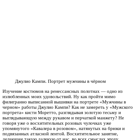
Джулио Кампи. Портрет мужчины в чёрном
Изучение костюмов на ренессансных полотнах — одно из
излюбленных моих удовольствий. Ну как пройти мимо
филигранно выписанной вышивки на портрете «Мужчины в
черном» работы Джулио Кампи? Как не замереть у «Мужского
портрета» кисти Моретто, разглядывая золотую тесьму и
выглядывающую между рукавом и перчаткой манжету? Не
говоря уже о восхитительных розовых чулочках уже
упомянутого «Кавалера в розовом», натянутых на брюки и
подвязанных атласной лентой. Восхитительное занятие,
делающее такую далекую от нас во всех смыслах эпоху