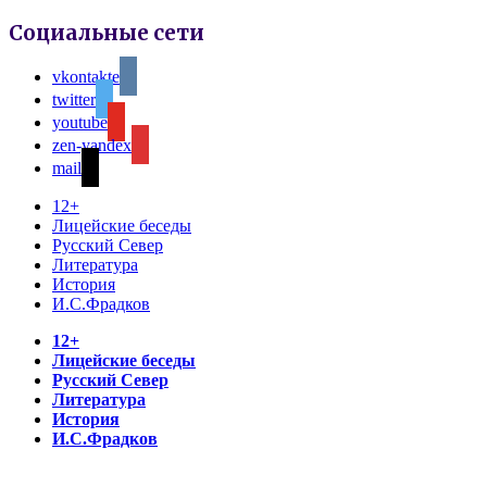
Социальные сети
vkontakte
twitter
youtube
zen-yandex
mail
12+
Лицейские беседы
Русский Север
Литература
История
И.С.Фрадков
12+
Лицейские беседы
Русский Север
Литература
История
И.С.Фрадков