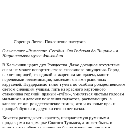
Лоренцо Лотто. Поклонение пастухов
О выставке «Ренессанс. Сегодня. От Рафаэля до Тициана» в
Национальном музее Финляндии
В Хельсинки царит дух Рождества. Даже досадное отсутствие
снега не может испортить этого сказочного ощущения. Город
пахнет корицей, гвоздикой и жареным миндалем, манит
переливами иллюминации, завлекает огнями рыночных
каруселей. Неудержимо тянет гулять по особым рождественским
светом сияющим улицам, пить из красного картонного
стаканчика горячий пряный «гл
ё
ги», умиляться чистым голосам
мальчиков и девочек поколения гаджетов, распевающих а
капелла те же рождественские гимны, что и их юные пра- и
прапрабабушки и дедушки сотню лет назад.
Хочется разглядывать красоту, предлагаемую румяными
продавцами на ярмарке Святого Туомаса, а может быть, и
купить что-нибудь совершенно бесполезное, но при этом