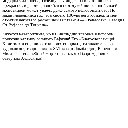
модерна Сааринена, Гизелиуса, Линдгрена и само по себе
прекрасно, и размещающийся в нем музей постоянной своей
экспозицией может увлечь даже самого нелюбопытного. Но
заканчивающийся год, год своего 100-летнего юбилея, музей
отметил небывало роскошной выставкой — «Ренессанс. Сегодня.
От Рафаэля до Тициана».
Кажется невероятным, но в Финляндию впервые в истории
привезли картину великого Рафаэля! Его «Благословляющий
Христос» и еще полсотни полотен двадцати значительных
художников, творивших в XVI веке в Ломбардии, Венеции и
Милане — волшебный мир итальянского Возрождения в
северном Хельсинки!