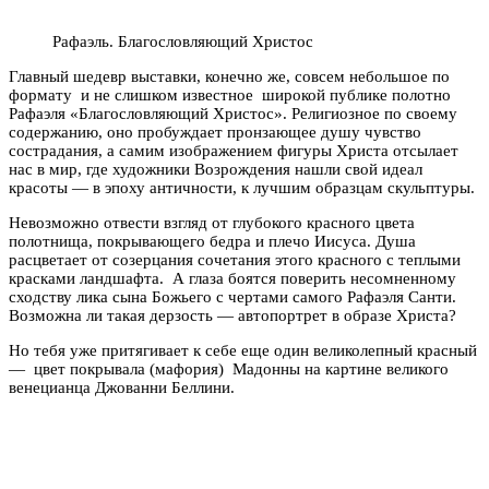
Рафаэль. Благословляющий Христос
Главный шедевр выставки, конечно же, совсем небольшое по
формату и не слишком известное широкой публике полотно
Рафаэля «Благословляющий Христос». Религиозное по своему
содержанию, оно пробуждает пронзающее душу чувство
сострадания, а самим изображением фигуры Христа отсылает
нас в мир, где художники Возрождения нашли свой идеал
красоты — в эпоху античности, к лучшим образцам скульптуры.
Невозможно отвести взгляд от глубокого красного цвета
полотнища, покрывающего бедра и плечо Иисуса. Душа
расцветает от созерцания сочетания этого красного с теплыми
красками ландшафта. А глаза боятся поверить несомненному
сходству лика сына Божьего с чертами самого Рафаэля Санти.
Возможна ли такая дерзость — автопортрет в образе Христа?
Но тебя уже притягивает к себе еще один великолепный красный
— цвет покрывала (мафория) Мадонны на картине великого
венецианца Джованни Беллини.