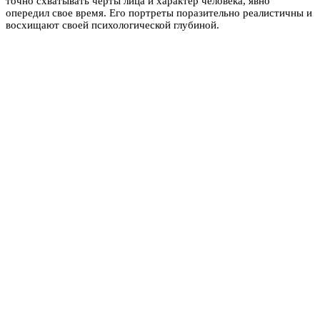
точно схватывать черты лица и характер человека, явно
опередил свое время. Его портреты поразительно реалистичны и
восхищают своей психологической глубиной.