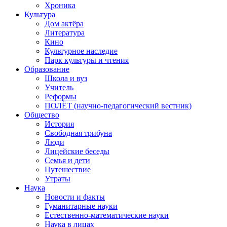
Хроника
Культура
Дом актёра
Литература
Кино
Культурное наследие
Парк культуры и чтения
Образование
Школа и вуз
Учитель
Реформы
ПОЛЁТ (научно-педагогический вестник)
Общество
История
Свободная трибуна
Люди
Лицейские беседы
Семья и дети
Путешествие
Утраты
Наука
Новости и факты
Гуманитарные науки
Естественно-математические науки
Наука в лицах