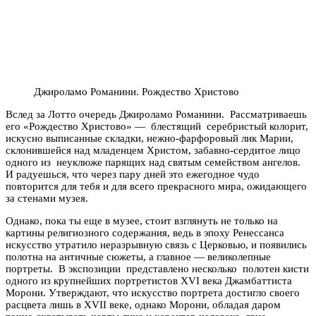
Джироламо Романини. Рождество Христово
Вслед за Лотто очередь Джироламо Романини. Рассматриваешь
его «Рождество Христово» — блестящий серебристый колорит,
искусно выписанные складки, нежно-фарфоровый лик Марии,
склонившейся над младенцем Христом, забавно-сердитое лицо
одного из неуклюже парящих над святым семейством ангелов.
И радуешься, что через пару дней это ежегодное чудо
повторится для тебя и для всего прекрасного мира, ожидающего
за стенами музея.
Однако, пока ты еще в музее, стоит взглянуть не только на
картины религиозного содержания, ведь в эпоху Ренессанса
искусство утратило неразрывную связь с Церковью, и появились
полотна на античные сюжеты, а главное — великолепные
портреты. В экспозиции представлено несколько полотен кисти
одного из крупнейших портретистов XVI века Джамбаттиста
Морони. Утверждают, что искусство портрета достигло своего
расцвета лишь в XVII веке, однако Морони, обладая даром