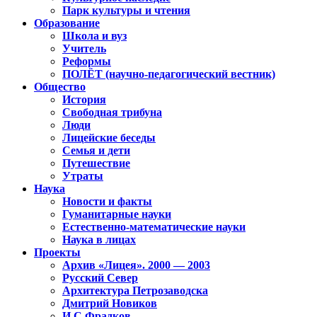
Парк культуры и чтения
Образование
Школа и вуз
Учитель
Реформы
ПОЛЁТ (научно-педагогический вестник)
Общество
История
Свободная трибуна
Люди
Лицейские беседы
Семья и дети
Путешествие
Утраты
Наука
Новости и факты
Гуманитарные науки
Естественно-математические науки
Наука в лицах
Проекты
Архив «Лицея». 2000 — 2003
Русский Север
Архитектура Петрозаводска
Дмитрий Новиков
И.С.Фрадков