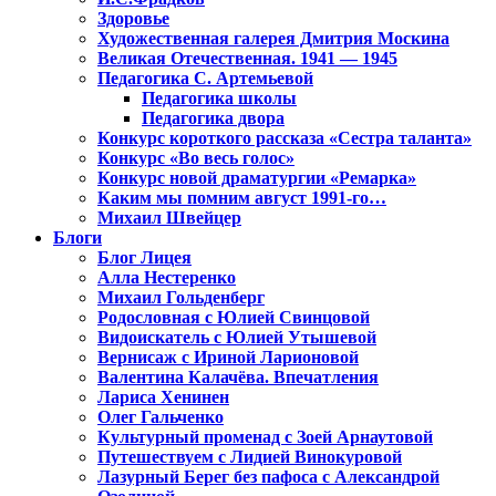
Здоровье
Художественная галерея Дмитрия Москина
Великая Отечественная. 1941 — 1945
Педагогика С. Артемьевой
Педагогика школы
Педагогика двора
Конкурс короткого рассказа «Сестра таланта»
Конкурс «Во весь голос»
Конкурс новой драматургии «Ремарка»
Каким мы помним август 1991-го…
Михаил Швейцер
Блоги
Блог Лицея
Алла Нестеренко
Михаил Гольденберг
Родословная с Юлией Свинцовой
Видоискатель с Юлией Утышевой
Вернисаж с Ириной Ларионовой
Валентина Калачёва. Впечатления
Лариса Хенинен
Олег Гальченко
Культурный променад с Зоей Арнаутовой
Путешествуем с Лидией Винокуровой
Лазурный Берег без пафоса с Александрой