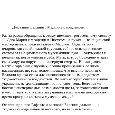
Джованни Беллини . Мадонна с младенцем
Раз за разом обращаясь к этому щемяще трогательному сюжету
— Дева Мария с младенцем Иисусом на руках — венецианский
мастер написал целую галерею Мадонн. Одна из них,
очаровывая своей нежной грустью, сейчас освещает своим
светом зал Национального музея Финляндии — задумчивая и
печальная, погруженная в себя. Мать, которой суждено отдать
сына миру на поругание, на верную смерть. Наслаждаясь
мягкой гармонией звучных, словно пронизанных солнцем
насыщенных цветов, вспоминаешь, что именно начиная с
Беллини краска стала для живописцев главным средством
художественного воздействия. До него колорит считался лишь
украшением, дополнявшим линию, свет, тень. Беллини же
постиг неисчерпаемые возможности цвета, заставляющие наш
пульс учащаться, а глаза затуманиваться слезами восторга во
время прогулок по залам музеев и галерей.
От легендарного Рафаэля и великого Беллини дальше — к
художнику куда менее известному, но великолепному.