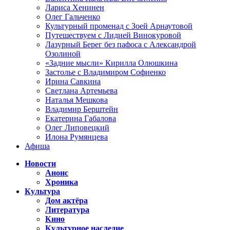
Лариса Хенинен
Олег Гальченко
Культурный променад с Зоей Арнаутовой
Путешествуем с Лидией Винокуровой
Лазурный Берег без пафоса с Александрой
Озолиной
«Задние мысли» Кирилла Олюшкина
Застолье с Владимиром Софиенко
Ирина Савкина
Светлана Артемьева
Наталья Мешкова
Владимир Берштейн
Екатерина Габалова
Олег Липовецкий
Илона Румянцева
Афиша
Новости
Анонс
Хроника
Культура
Дом актёра
Литература
Кино
Культурное наследие