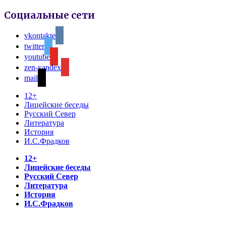
Социальные сети
vkontakte
twitter
youtube
zen-yandex
mail
12+
Лицейские беседы
Русский Север
Литература
История
И.С.Фрадков
12+
Лицейские беседы
Русский Север
Литература
История
И.С.Фрадков