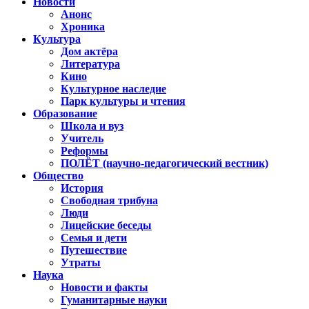
Новости
Анонс
Хроника
Культура
Дом актёра
Литература
Кино
Культурное наследие
Парк культуры и чтения
Образование
Школа и вуз
Учитель
Реформы
ПОЛЁТ (научно-педагогический вестник)
Общество
История
Свободная трибуна
Люди
Лицейские беседы
Семья и дети
Путешествие
Утраты
Наука
Новости и факты
Гуманитарные науки