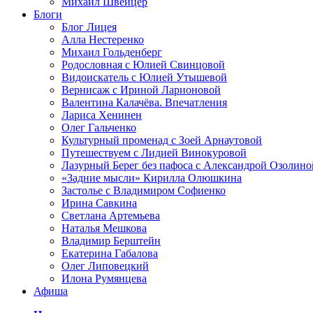
Михаил Швейцер
Блоги
Блог Лицея
Алла Нестеренко
Михаил Гольденберг
Родословная с Юлией Свинцовой
Видоискатель с Юлией Утышевой
Вернисаж с Ириной Ларионовой
Валентина Калачёва. Впечатления
Лариса Хенинен
Олег Гальченко
Культурный променад с Зоей Арнаутовой
Путешествуем с Лидией Винокуровой
Лазурный Берег без пафоса с Александрой Озолино
«Задние мысли» Кирилла Олюшкина
Застолье с Владимиром Софиенко
Ирина Савкина
Светлана Артемьева
Наталья Мешкова
Владимир Берштейн
Екатерина Габалова
Олег Липовецкий
Илона Румянцева
Афиша