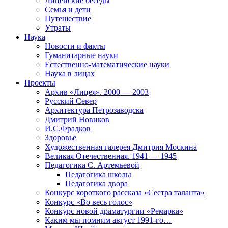
Лицейские беседы
Семья и дети
Путешествие
Утраты
Наука
Новости и факты
Гуманитарные науки
Естественно-математические науки
Наука в лицах
Проекты
Архив «Лицея». 2000 — 2003
Русский Север
Архитектура Петрозаводска
Дмитрий Новиков
И.С.Фрадков
Здоровье
Художественная галерея Дмитрия Москина
Великая Отечественная. 1941 — 1945
Педагогика С. Артемьевой
Педагогика школы
Педагогика двора
Конкурс короткого рассказа «Сестра таланта»
Конкурс «Во весь голос»
Конкурс новой драматургии «Ремарка»
Каким мы помним август 1991-го…