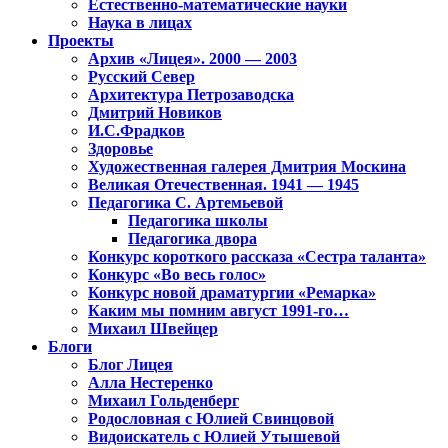
Естественно-математические науки
Наука в лицах
Проекты
Архив «Лицея». 2000 — 2003
Русский Север
Архитектура Петрозаводска
Дмитрий Новиков
И.С.Фрадков
Здоровье
Художественная галерея Дмитрия Москина
Великая Отечественная. 1941 — 1945
Педагогика С. Артемьевой
Педагогика школы
Педагогика двора
Конкурс короткого рассказа «Сестра таланта»
Конкурс «Во весь голос»
Конкурс новой драматургии «Ремарка»
Каким мы помним август 1991-го…
Михаил Швейцер
Блоги
Блог Лицея
Алла Нестеренко
Михаил Гольденберг
Родословная с Юлией Свинцовой
Видоискатель с Юлией Утышевой