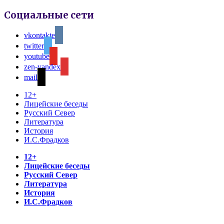
Социальные сети
vkontakte
twitter
youtube
zen-yandex
mail
12+
Лицейские беседы
Русский Север
Литература
История
И.С.Фрадков
12+
Лицейские беседы
Русский Север
Литература
История
И.С.Фрадков