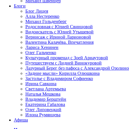
Михаил Швейцер
Блоги
Блог Лицея
Алла Нестеренко
Михаил Гольденберг
Родословная с Юлией Свинцовой
Видоискатель с Юлией Утышевой
Вернисаж с Ириной Ларионовой
Валентина Калачёва. Впечатления
Лариса Хенинен
Олег Гальченко
Культурный променад с Зоей Арнаутовой
Путешествуем с Лидией Винокуровой
Лазурный Берег без пафоса с Александрой Озолино
«Задние мысли» Кирилла Олюшкина
Застолье с Владимиром Софиенко
Ирина Савкина
Светлана Артемьева
Наталья Мешкова
Владимир Берштейн
Екатерина Габалова
Олег Липовецкий
Илона Румянцева
Афиша