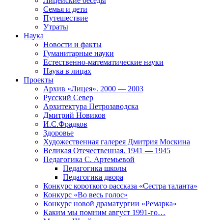
Лицейские беседы
Семья и дети
Путешествие
Утраты
Наука
Новости и факты
Гуманитарные науки
Естественно-математические науки
Наука в лицах
Проекты
Архив «Лицея». 2000 — 2003
Русский Север
Архитектура Петрозаводска
Дмитрий Новиков
И.С.Фрадков
Здоровье
Художественная галерея Дмитрия Москина
Великая Отечественная. 1941 — 1945
Педагогика С. Артемьевой
Педагогика школы
Педагогика двора
Конкурс короткого рассказа «Сестра таланта»
Конкурс «Во весь голос»
Конкурс новой драматургии «Ремарка»
Каким мы помним август 1991-го…