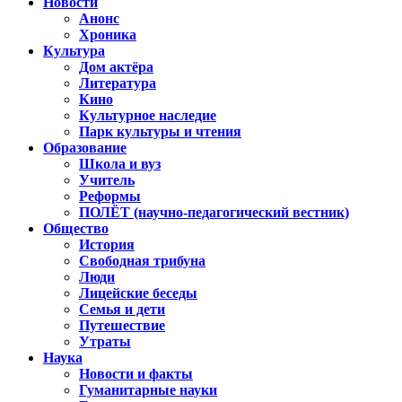
Новости
Анонс
Хроника
Культура
Дом актёра
Литература
Кино
Культурное наследие
Парк культуры и чтения
Образование
Школа и вуз
Учитель
Реформы
ПОЛЁТ (научно-педагогический вестник)
Общество
История
Свободная трибуна
Люди
Лицейские беседы
Семья и дети
Путешествие
Утраты
Наука
Новости и факты
Гуманитарные науки