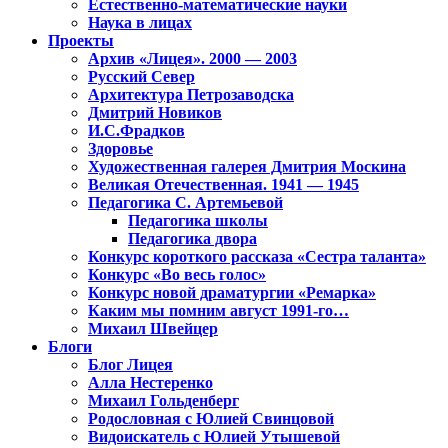
Естественно-математические науки
Наука в лицах
Проекты
Архив «Лицея». 2000 — 2003
Русский Север
Архитектура Петрозаводска
Дмитрий Новиков
И.С.Фрадков
Здоровье
Художественная галерея Дмитрия Москина
Великая Отечественная. 1941 — 1945
Педагогика С. Артемьевой
Педагогика школы
Педагогика двора
Конкурс короткого рассказа «Сестра таланта»
Конкурс «Во весь голос»
Конкурс новой драматургии «Ремарка»
Каким мы помним август 1991-го…
Михаил Швейцер
Блоги
Блог Лицея
Алла Нестеренко
Михаил Гольденберг
Родословная с Юлией Свинцовой
Видоискатель с Юлией Утышевой