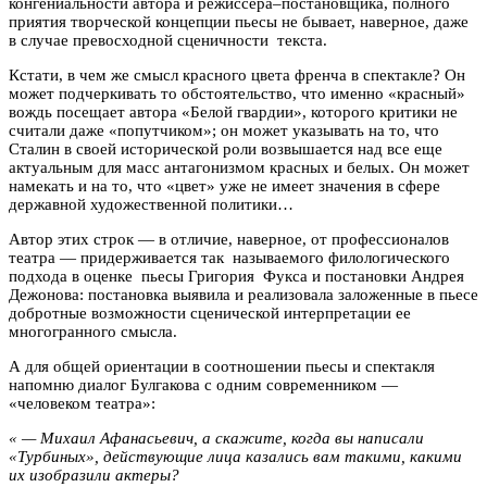
конгениальности автора и режиссера–постановщика, полного
приятия творческой концепции пьесы не бывает, наверное, даже
в случае превосходной сценичности текста.
Кстати, в чем же смысл красного цвета френча в спектакле? Он
может подчеркивать то обстоятельство, что именно «красный»
вождь посещает автора «Белой гвардии», которого критики не
считали даже «попутчиком»; он может указывать на то, что
Сталин в своей исторической роли возвышается над все еще
актуальным для масс антагонизмом красных и белых. Он может
намекать и на то, что «цвет» уже не имеет значения в сфере
державной художественной политики…
Автор этих строк — в отличие, наверное, от профессионалов
театра — придерживается так называемого филологического
подхода в оценке пьесы Григория Фукса и постановки Андрея
Дежонова: постановка выявила и реализовала заложенные в пьесе
добротные возможности сценической интерпретации ее
многогранного смысла.
А для общей ориентации в соотношении пьесы и спектакля
напомню диалог Булгакова с одним современником —
«человеком театра»:
« — Михаил Афанасьевич, а скажите, когда вы написали
«Турбиных», действующие лица казались вам такими, какими
их изобразили актеры?