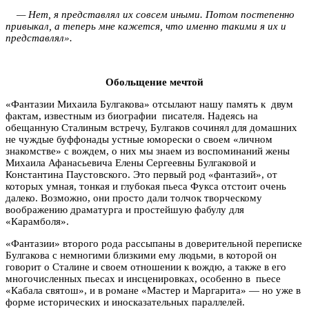
— Нет, я представлял их совсем иными. Потом постепенно
привыкал, а теперь мне кажется, что именно такими я их и
представлял».
Обольщение мечтой
«Фантазии Михаила Булгакова» отсылают нашу память к двум
фактам, известным из биографии писателя. Надеясь на
обещанную Сталиным встречу, Булгаков сочинял для домашних
не чуждые буффонады устные юморески о своем «личном
знакомстве» с вождем, о них мы знаем из воспоминаний жены
Михаила Афанасьевича Елены Сергеевны Булгаковой и
Константина Паустовского. Это первый род «фантазий», от
которых умная, тонкая и глубокая пьеса Фукса отстоит очень
далеко. Возможно, они просто дали толчок творческому
воображению драматурга и простейшую фабулу для
«Карамболя».
«Фантазии» второго рода рассыпаны в доверительной переписке
Булгакова с немногими близкими ему людьми, в которой он
говорит о Сталине и своем отношении к вождю, а также в его
многочисленных пьесах и инсценировках, особенно в пьесе
«Кабала святош», и в романе «Мастер и Маргарита» — но уже в
форме исторических и иносказательных параллелей.