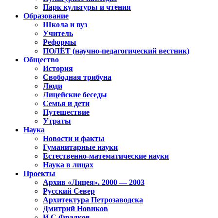
Парк культуры и чтения
Образование
Школа и вуз
Учитель
Реформы
ПОЛЁТ (научно-педагогический вестник)
Общество
История
Свободная трибуна
Люди
Лицейские беседы
Семья и дети
Путешествие
Утраты
Наука
Новости и факты
Гуманитарные науки
Естественно-математические науки
Наука в лицах
Проекты
Архив «Лицея». 2000 — 2003
Русский Север
Архитектура Петрозаводска
Дмитрий Новиков
И.С.Фрадков