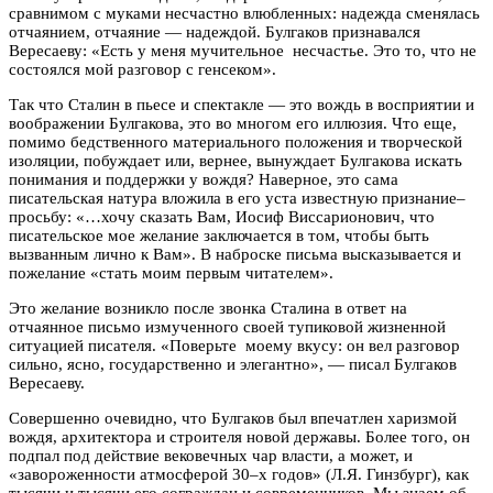
сравнимом с муками несчастно влюбленных: надежда сменялась
отчаянием, отчаяние — надеждой. Булгаков признавался
Вересаеву: «Есть у меня мучительное несчастье. Это то, что не
состоялся мой разговор с генсеком».
Так что Сталин в пьесе и спектакле — это вождь в восприятии и
воображении Булгакова, это во многом его иллюзия. Что еще,
помимо бедственного материального положения и творческой
изоляции, побуждает или, вернее, вынуждает Булгакова искать
понимания и поддержки у вождя? Наверное, это сама
писательская натура вложила в его уста известную признание–
просьбу: «…хочу сказать Вам, Иосиф Виссарионович, что
писательское мое желание заключается в том, чтобы быть
вызванным лично к Вам». В наброске письма высказывается и
пожелание «стать моим первым читателем».
Это желание возникло после звонка Сталина в ответ на
отчаянное письмо измученного своей тупиковой жизненной
ситуацией писателя. «Поверьте моему вкусу: он вел разговор
сильно, ясно, государственно и элегантно», — писал Булгаков
Вересаеву.
Совершенно очевидно, что Булгаков был впечатлен харизмой
вождя, архитектора и строителя новой державы. Более того, он
подпал под действие вековечных чар власти, а может, и
«завороженности атмосферой 30–х годов» (Л.Я. Гинзбург), как
тысячи и тысячи его сограждан и современников. Мы знаем об