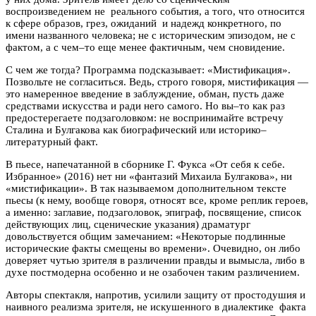
воспроизведением не реального события, а того, что относится
к сфере образов, грез, ожиданий и надежд конкретного, по
имени названного человека; не с историческим эпизодом, не с
фактом, а с чем–то еще менее фактичным, чем сновидение.
С чем же тогда? Программа подсказывает: «Мистификация».
Позвольте не согласиться. Ведь, строго говоря, мистификация —
это намеренное введение в заблуждение, обман, пусть даже
средствами искусства и ради него самого. Но вы–то как раз
предостерегаете подзаголовком: не воспринимайте встречу
Сталина и Булгакова как биографический или историко–
литературный факт.
В пьесе, напечатанной в сборнике Г. Фукса «От себя к себе.
Избранное» (2016) нет ни «фантазий Михаила Булгакова», ни
«мистификации». В так называемом дополнительном тексте
пьесы (к нему, вообще говоря, относят все, кроме реплик героев,
а именно: заглавие, подзаголовок, эпиграф, посвящение, список
действующих лиц, сценические указания) драматург
довольствуется общим замечанием: «Некоторые подлинные
исторические факты смещены во времени». Очевидно, он либо
доверяет чутью зрителя в различении правды и вымысла, либо в
духе постмодерна особенно и не озабочен таким различением.
Авторы спектакля, напротив, усилили защиту от простодушия и
наивного реализма зрителя, не искушенного в диалектике факта