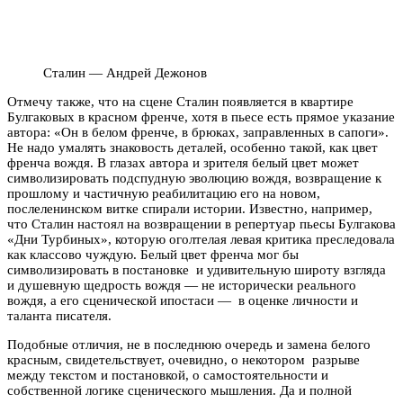
Сталин — Андрей Дежонов
Отмечу также, что на сцене Сталин появляется в квартире
Булгаковых в красном френче, хотя в пьесе есть прямое указание
автора: «Он в белом френче, в брюках, заправленных в сапоги».
Не надо умалять знаковость деталей, особенно такой, как цвет
френча вождя. В глазах автора и зрителя белый цвет может
символизировать подспудную эволюцию вождя, возвращение к
прошлому и частичную реабилитацию его на новом,
послеленинском витке спирали истории. Известно, например,
что Сталин настоял на возвращении в репертуар пьесы Булгакова
«Дни Турбиных», которую оголтелая левая критика преследовала
как классово чуждую. Белый цвет френча мог бы
символизировать в постановке и удивительную широту взгляда
и душевную щедрость вождя — не исторически реального
вождя, а его сценической ипостаси — в оценке личности и
таланта писателя.
Подобные отличия, не в последнюю очередь и замена белого
красным, свидетельствует, очевидно, о некотором разрыве
между текстом и постановкой, о самостоятельности и
собственной логике сценического мышления. Да и полной