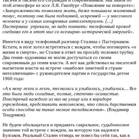
этой атмосфере из эссе Л.Я. Гинзбург «Поколение на повороте»:
«Завороженность позволяла жить, даже повышала жизненный
тонус, поэтому она была подлинной, искренней — у массового
человека и у самых изощренных интеллектуалов. […]
Пастернака упрекали, но надо помнить: телефонный провод
соединял его в этот миг со всемирно–исторической энергией».
Имеется в виду телефонный разговор Сталина с Пастернаком.
Кстати, и поэт хотел встретиться с вождем, чтобы поговорить «о
жизни и смерти», но Сталин в ответ на просьбу положил трубку.
Два гения–художника не могли достучаться со своим
сокровенным до гения власти. А вот как действовал на писателей
магнетизм власти на встрече «наиболее заметной в стране
интеллигенции» с руководителем партии и государства детом
1960 года:
«А к нему лезли и лезли, теснились и улыбались, улыбались… Все
это были люди солидные, полные, степенно–осанистые.
Повстречай каждого из них на улице или в коридоре
учреждения, представить невозможно, что столь барственная
особа способна на такие мелкие телодвижения».
(Владимир
Тендряков).
Не будем обольщаться и придавать сакральное, судьбоносное
значение той встрече с вождем, на которую так надеялся
Булгаков. Реальный Сталин отнюдь не повел бы себя так, как в