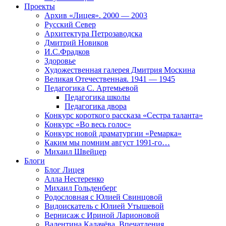
Проекты
Архив «Лицея». 2000 — 2003
Русский Север
Архитектура Петрозаводска
Дмитрий Новиков
И.С.Фрадков
Здоровье
Художественная галерея Дмитрия Москина
Великая Отечественная. 1941 — 1945
Педагогика С. Артемьевой
Педагогика школы
Педагогика двора
Конкурс короткого рассказа «Сестра таланта»
Конкурс «Во весь голос»
Конкурс новой драматургии «Ремарка»
Каким мы помним август 1991-го…
Михаил Швейцер
Блоги
Блог Лицея
Алла Нестеренко
Михаил Гольденберг
Родословная с Юлией Свинцовой
Видоискатель с Юлией Утышевой
Вернисаж с Ириной Ларионовой
Валентина Калачёва. Впечатления