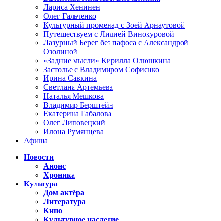
Лариса Хенинен
Олег Гальченко
Культурный променад с Зоей Арнаутовой
Путешествуем с Лидией Винокуровой
Лазурный Берег без пафоса с Александрой
Озолиной
«Задние мысли» Кирилла Олюшкина
Застолье с Владимиром Софиенко
Ирина Савкина
Светлана Артемьева
Наталья Мешкова
Владимир Берштейн
Екатерина Габалова
Олег Липовецкий
Илона Румянцева
Афиша
Новости
Анонс
Хроника
Культура
Дом актёра
Литература
Кино
Культурное наследие