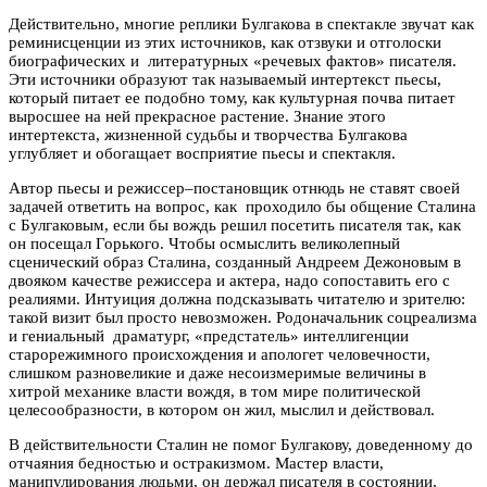
Действительно, многие реплики Булгакова в спектакле звучат как
реминисценции из этих источников, как отзвуки и отголоски
биографических и литературных «речевых фактов» писателя.
Эти источники образуют так называемый интертекст пьесы,
который питает ее подобно тому, как культурная почва питает
выросшее на ней прекрасное растение. Знание этого
интертекста, жизненной судьбы и творчества Булгакова
углубляет и обогащает восприятие пьесы и спектакля.
Автор пьесы и режиссер–постановщик отнюдь не ставят своей
задачей ответить на вопрос, как проходило бы общение Сталина
с Булгаковым, если бы вождь решил посетить писателя так, как
он посещал Горького. Чтобы осмыслить великолепный
сценический образ Сталина, созданный Андреем Дежоновым в
двояком качестве режиссера и актера, надо сопоставить его с
реалиями. Интуиция должна подсказывать читателю и зрителю:
такой визит был просто невозможен. Родоначальник соцреализма
и гениальный драматург, «предстатель» интеллигенции
старорежимного происхождения и апологет человечности,
слишком разновеликие и даже несоизмеримые величины в
хитрой механике власти вождя, в том мире политической
целесообразности, в котором он жил, мыслил и действовал.
В действительности Сталин не помог Булгакову, доведенному до
отчаяния бедностью и остракизмом. Мастер власти,
манипулирования людьми, он держал писателя в состоянии,