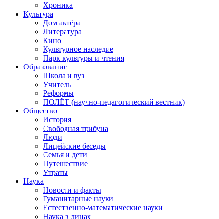
Хроника
Культура
Дом актёра
Литература
Кино
Культурное наследие
Парк культуры и чтения
Образование
Школа и вуз
Учитель
Реформы
ПОЛЁТ (научно-педагогический вестник)
Общество
История
Свободная трибуна
Люди
Лицейские беседы
Семья и дети
Путешествие
Утраты
Наука
Новости и факты
Гуманитарные науки
Естественно-математические науки
Наука в лицах