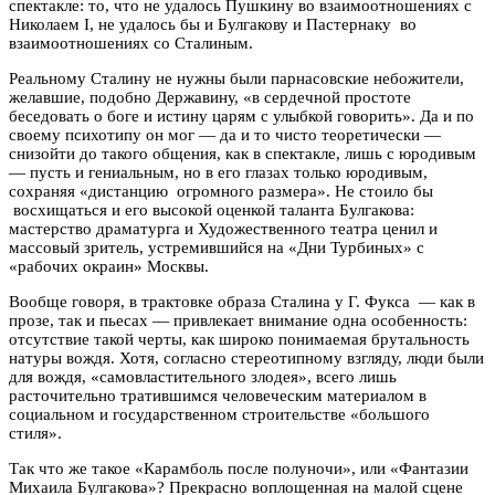
спектакле: то, что не удалось Пушкину во взаимоотношениях с
Николаем I, не удалось бы и Булгакову и Пастернаку во
взаимоотношениях со Сталиным.
Реальному Сталину не нужны были парнасовские небожители,
желавшие, подобно Державину, «в сердечной простоте
беседовать о боге и истину царям с улыбкой говорить». Да и по
своему психотипу он мог — да и то чисто теоретически —
снизойти до такого общения, как в спектакле, лишь с юродивым
— пусть и гениальным, но в его глазах только юродивым,
сохраняя «дистанцию огромного размера». Не стоило бы
восхищаться и его высокой оценкой таланта Булгакова:
мастерство драматурга и Художественного театра ценил и
массовый зритель, устремившийся на «Дни Турбиных» с
«рабочих окраин» Москвы.
Вообще говоря, в трактовке образа Сталина у Г. Фукса — как в
прозе, так и пьесах — привлекает внимание одна особенность:
отсутствие такой черты, как широко понимаемая брутальность
натуры вождя. Хотя, согласно стереотипному взгляду, люди были
для вождя, «самовластительного злодея», всего лишь
расточительно тратившимся человеческим материалом в
социальном и государственном строительстве «большого
стиля».
Так что же такое «Карамболь после полуночи», или «Фантазии
Михаила Булгакова»? Прекрасно воплощенная на малой сцене