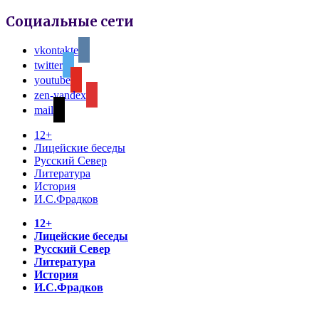
Социальные сети
vkontakte
twitter
youtube
zen-yandex
mail
12+
Лицейские беседы
Русский Север
Литература
История
И.С.Фрадков
12+
Лицейские беседы
Русский Север
Литература
История
И.С.Фрадков