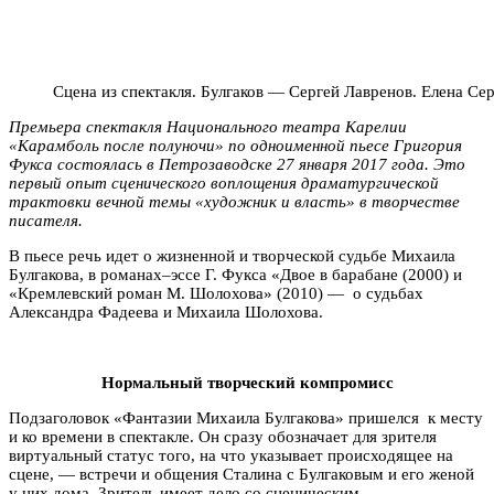
Сцена из спектакля. Булгаков — Сергей Лавренов. Елена С
Премьера спектакля Национального театра Карелии
«Карамболь после полуночи» по одноименной пьесе Григория
Фукса состоялась в Петрозаводске 27 января 2017 года. Это
первый опыт сценического воплощения драматургической
трактовки вечной темы «художник и власть» в творчестве
писателя.
В пьесе речь идет о жизненной и творческой судьбе Михаила
Булгакова, в романах–эссе Г. Фукса «Двое в барабане (2000) и
«Кремлевский роман М. Шолохова» (2010) — о судьбах
Александра Фадеева и Михаила Шолохова.
Нормальный творческий компромисс
Подзаголовок «Фантазии Михаила Булгакова» пришелся к месту
и ко времени в спектакле. Он сразу обозначает для зрителя
виртуальный статус того, на что указывает происходящее на
сцене, — встречи и общения Сталина с Булгаковым и его женой
у них дома. Зритель имеет дело со сценическим