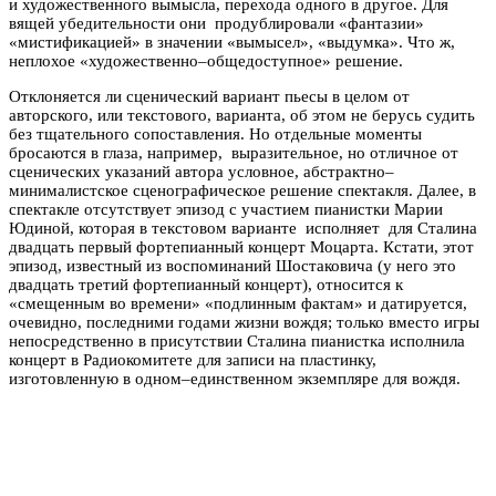
и художественного вымысла, перехода одного в другое. Для
вящей убедительности они продублировали «фантазии»
«мистификацией» в значении «вымысел», «выдумка». Что ж,
неплохое «художественно–общедоступное» решение.
Отклоняется ли сценический вариант пьесы в целом от
авторского, или текстового, варианта, об этом не берусь судить
без тщательного сопоставления. Но отдельные моменты
бросаются в глаза, например, выразительное, но отличное от
сценических указаний автора условное, абстрактно–
минималистское сценографическое решение спектакля. Далее, в
спектакле отсутствует эпизод с участием пианистки Марии
Юдиной, которая в текстовом варианте исполняет для Сталина
двадцать первый фортепианный концерт Моцарта. Кстати, этот
эпизод, известный из воспоминаний Шостаковича (у него это
двадцать третий фортепианный концерт), относится к
«смещенным во времени» «подлинным фактам» и датируется,
очевидно, последними годами жизни вождя; только вместо игры
непосредственно в присутствии Сталина пианистка исполнила
концерт в Радиокомитете для записи на пластинку,
изготовленную в одном–единственном экземпляре для вождя.