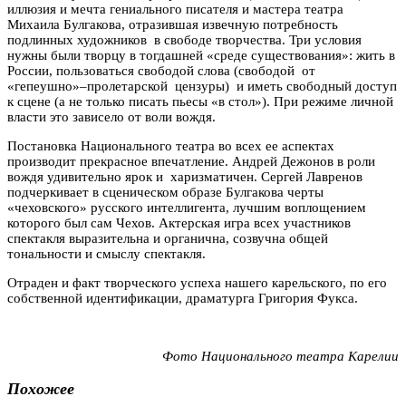
иллюзия и мечта гениального писателя и мастера театра
Михаила Булгакова, отразившая извечную потребность
подлинных художников в свободе творчества. Три условия
нужны были творцу в тогдашней «среде существования»: жить в
России, пользоваться свободой слова (свободой от
«гепеушно»–пролетарской цензуры) и иметь свободный доступ
к сцене (а не только писать пьесы «в стол»). При режиме личной
власти это зависело от воли вождя.
Постановка Национального театра во всех ее аспектах
производит прекрасное впечатление. Андрей Дежонов в роли
вождя удивительно ярок и харизматичен. Сергей Лавренов
подчеркивает в сценическом образе Булгакова черты
«чеховского» русского интеллигента, лучшим воплощением
которого был сам Чехов. Актерская игра всех участников
спектакля выразительна и органична, созвучна общей
тональности и смыслу спектакля.
Отраден и факт творческого успеха нашего карельского, по его
собственной идентификации, драматурга Григория Фукса.
Фото Национального театра Карелии
Похожее