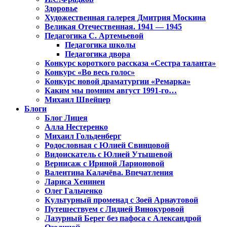
Здоровье
Художественная галерея Дмитрия Москина
Великая Отечественная. 1941 — 1945
Педагогика С. Артемьевой
Педагогика школы
Педагогика двора
Конкурс короткого рассказа «Сестра таланта»
Конкурс «Во весь голос»
Конкурс новой драматургии «Ремарка»
Каким мы помним август 1991-го…
Михаил Швейцер
Блоги
Блог Лицея
Алла Нестеренко
Михаил Гольденберг
Родословная с Юлией Свинцовой
Видоискатель с Юлией Утышевой
Вернисаж с Ириной Ларионовой
Валентина Калачёва. Впечатления
Лариса Хенинен
Олег Гальченко
Культурный променад с Зоей Арнаутовой
Путешествуем с Лидией Винокуровой
Лазурный Берег без пафоса с Александрой