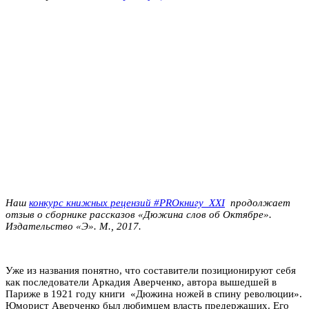
Наш
конкурс книжных рецензий #PROкнигу_XXI
продолжает
отзыв о сборнике рассказов «Дюжина слов об Октябре».
Издательство «Э». М., 2017.
Уже из названия понятно, что составители позиционируют себя
как последователи Аркадия Аверченко, автора вышедшей в
Париже в 1921 году книги «Дюжина ножей в спину революции».
Юморист Аверченко был любимцем власть предержащих. Его