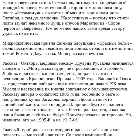
жалостливую симпатию. Симпатию, потому что современный
молодой человек, участвующий в городском попсовом шоу,
после «бесамемучи» пытается объяснить горожанам роль
Октября, а тем до лампочки. Жалостливую – потому что стихи
поэта звучат ненамного лучше опусов Марютки из «Сорок
первого» Лавренева. Тем не менее наше с вами время автору
удалось схватить.
Микроскопическая притча Евгения Бабушкина «Красные белые»
сколь пессимистична темой вечной войны, столь и оптимистична
темой Ромео и Джульетты. Меня рассказ впечатлил.
Рассказ «Октябрь, медовый месяц» Эдуарда Русакова начинается
словами: «…Мой рассказ будет не о революции, а о любви».
Любовь в рассказе, конечно же, есть, но рассказ этот о
революции в Красноярске. Правда…1905 года. Василий и Ольга
— представители либеральной интеллигенции начала XX века.
Мысли и настроение их иногда совпадают с большевистскими.
Рассказу автора о событиях 1905 года, особенно о быте и
настроениях купца Загадова, веришь. Любопытно, что
английский капиталист господин Д. пришел будто из нашего
сегодня: все-то он знает — и как Россия распадется, и как нас
наши бывшие любить не будут. Прочел рассказ с интересом. Но,
извините, это же 1905-й, а не 1917-й!
Главный герой рассказа последнего рассказа «Сегодня мне
повезет» — молодой анархист. Со своей компанией он