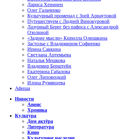
Лариса Хенинен
Олег Гальченко
Культурный променад с Зоей Арнаутовой
Путешествуем с Лидией Винокуровой
Лазурный Берег без пафоса с Александрой
Озолиной
«Задние мысли» Кирилла Олюшкина
Застолье с Владимиром Софиенко
Ирина Савкина
Светлана Артемьева
Наталья Мешкова
Владимир Берштейн
Екатерина Габалова
Олег Липовецкий
Илона Румянцева
Афиша
Новости
Анонс
Хроника
Культура
Дом актёра
Литература
Кино
Культурное наследие