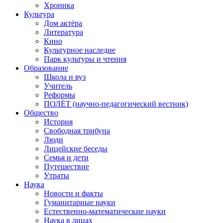
Хроника
Культура
Дом актёра
Литература
Кино
Культурное наследие
Парк культуры и чтения
Образование
Школа и вуз
Учитель
Реформы
ПОЛЁТ (научно-педагогический вестник)
Общество
История
Свободная трибуна
Люди
Лицейские беседы
Семья и дети
Путешествие
Утраты
Наука
Новости и факты
Гуманитарные науки
Естественно-математические науки
Наука в лицах