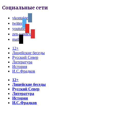
Социальные сети
vkontakte
twitter
youtube
zen-yandex
mail
12+
Лицейские беседы
Русский Север
Литература
История
И.С.Фрадков
12+
Лицейские беседы
Русский Север
Литература
История
И.С.Фрадков