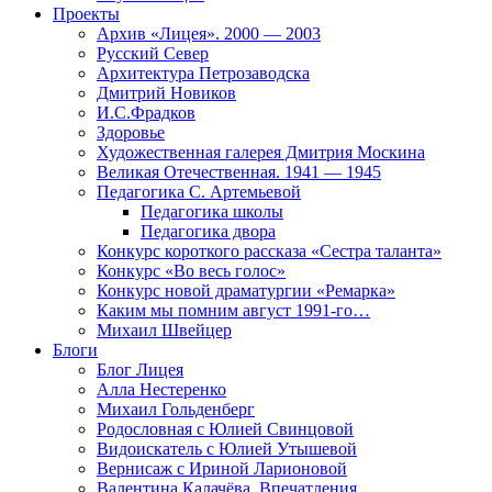
Проекты
Архив «Лицея». 2000 — 2003
Русский Север
Архитектура Петрозаводска
Дмитрий Новиков
И.С.Фрадков
Здоровье
Художественная галерея Дмитрия Москина
Великая Отечественная. 1941 — 1945
Педагогика С. Артемьевой
Педагогика школы
Педагогика двора
Конкурс короткого рассказа «Сестра таланта»
Конкурс «Во весь голос»
Конкурс новой драматургии «Ремарка»
Каким мы помним август 1991-го…
Михаил Швейцер
Блоги
Блог Лицея
Алла Нестеренко
Михаил Гольденберг
Родословная с Юлией Свинцовой
Видоискатель с Юлией Утышевой
Вернисаж с Ириной Ларионовой
Валентина Калачёва. Впечатления