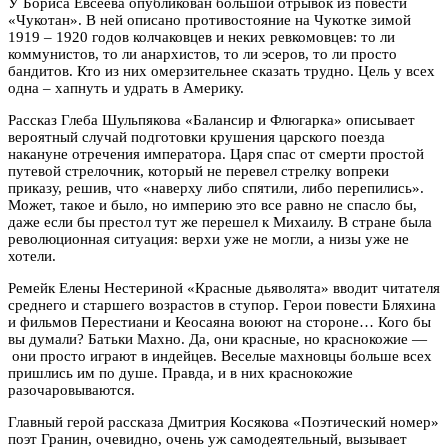
У Бориса Евсеева опубликован большой отрывок из повести
«Чукотан». В ней описано противостояние на Чукотке зимой
1919 – 1920 годов колчаковцев и неких ревкомовцев: то ли
коммунистов, то ли анархистов, то ли эсеров, то ли просто
бандитов. Кто из них омерзительнее сказать трудно. Цель у всех
одна – хапнуть и удрать в Америку.
Рассказ Глеба Шульпякова «Балансир и Флюгарка» описывает
вероятный случай подготовки крушения царского поезда
накануне отречения императора. Царя спас от смерти простой
путевой стрелочник, который не перевел стрелку вопреки
приказу, решив, что «наверху либо спятили, либо перепились».
Может, такое и было, но империю это все равно не спасло бы,
даже если бы престол тут же перешел к Михаилу. В стране была
революционная ситуация: верхи уже не могли, а низы уже не
хотели.
Ремейк Елены Нестериной «Красные дьяволята» вводит читателя
среднего и старшего возрастов в ступор. Герои повести Бляхина
и фильмов Перестиани и Кеосаяна воюют на стороне… Кого бы
вы думали? Батьки Махно. Да, они красные, но краснокожие —
они просто играют в индейцев. Веселые махновцы больше всех
пришлись им по душе. Правда, и в них краснокожие
разочаровываются.
Главный герой рассказа Дмитрия Косякова «Поэтический номер»
поэт Гранин, очевидно, очень уж самодеятельный, вызывает