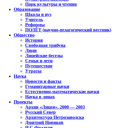
Парк культуры и чтения
Образование
Школа и вуз
Учитель
Реформы
ПОЛЁТ (научно-педагогический вестник)
Общество
История
Свободная трибуна
Люди
Лицейские беседы
Семья и дети
Путешествие
Утраты
Наука
Новости и факты
Гуманитарные науки
Естественно-математические науки
Наука в лицах
Проекты
Архив «Лицея». 2000 — 2003
Русский Север
Архитектура Петрозаводска
Дмитрий Новиков
И.С.Фрадков