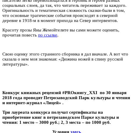
писателю легко перевоплощаться в героинь и героев разных
социальных слоев, да так, что читатель переживает за каждого.
Оригинальность и тематическая сложность сказки-были в том,
что основные трагические события происходят в северной
деревне в 1918-м в момент прихода на Север интервентов.
Красоту прозы Яны Жемойтелите вы сами можете оценить,
прочитав повесть
по ссылке
.
Свою оценку этого странного сборника я дал вначале. А вот что
сказала о нем моя знакомая: «Дюжина ножей в спину русской
литературы».
Конкурс книжных рецензий #PROкнигу_XXI по 30 января
2018 года проводят Петрозаводский Парк культуры и чтения
и интернет-журнал «Лицей» .
Три лауреата конкурса получат сертификаты на
приобретение книг в петрозаводском Парке культуры и
чтения: 1 место – 3000 руб.; 2, 3 места – по 1000 руб.
Условия
здесь