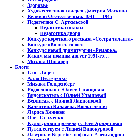
Здоровье
Художественная галерея Дмитрия Москина
Великая Отечественная. 1941 — 1945
Педагогика С. Артемьевой
Педагогика школы
Педагогика двора
Конкурс короткого рассказа «Сестра таланта»
Конкурс «Во весь голос»
Конкурс новой драматургии «Ремарка»
Каким мы помним август 1991-го…
Михаил Швейцер
Блоги
Блог Лицея
Алла Нестеренко
Михаил Гольденберг
Родословная с Юлией Свинцовой
Видоискатель с Юлией Утышевой
Вернисаж с Ириной Ларионовой
Валентина Калачёва. Впечатления
Лариса Хенинен
Олег Гальченко
Культурный променад с Зоей Арнаутовой
Путешествуем с Лидией Винокуровой
Лазурный Берег без пафоса с Александрой