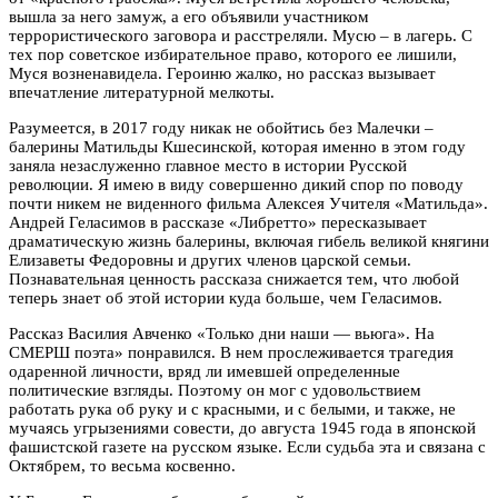
вышла за него замуж, а его объявили участником
террористического заговора и расстреляли. Мусю – в лагерь. С
тех пор советское избирательное право, которого ее лишили,
Муся возненавидела. Героиню жалко, но рассказ вызывает
впечатление литературной мелкоты.
Разумеется, в 2017 году никак не обойтись без Малечки –
балерины Матильды Кшесинской, которая именно в этом году
заняла незаслуженно главное место в истории Русской
революции. Я имею в виду совершенно дикий спор по поводу
почти никем не виденного фильма Алексея Учителя «Матильда».
Андрей Геласимов в рассказе «Либретто» пересказывает
драматическую жизнь балерины, включая гибель великой княгини
Елизаветы Федоровны и других членов царской семьи.
Познавательная ценность рассказа снижается тем, что любой
теперь знает об этой истории куда больше, чем Геласимов.
Рассказ Василия Авченко «Только дни наши — вьюга». На
СМЕРШ поэта» понравился. В нем прослеживается трагедия
одаренной личности, вряд ли имевшей определенные
политические взгляды. Поэтому он мог с удовольствием
работать рука об руку и с красными, и с белыми, и также, не
мучаясь угрызениями совести, до августа 1945 года в японской
фашистской газете на русском языке. Если судьба эта и связана с
Октябрем, то весьма косвенно.