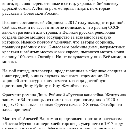
книги, красиво переплетенные в ситец, украшали библиотеку
царской семьи. А Ленин рекомендовал издать некоторые
рассказы в Советской России.
Позиция составителей сборника в 2017 году выглядит странной.
Сейчас, если и не все, то многие понимают, что распад СССР
явился трагедией для страны, а Великая русская революция
создала самое мощное государство за всю многовековую
историю. Именно поэтому удивляет, что авторы сборника,
правнуки рабочих с их 12-часовым рабочим днем, неграмотных
крестьян и забитых местечковых евреев, пытаются метать ножи
в спину 100-летия Октября. Но не получается у них. Всё мимо, в
молоко.
На мой взгляд, литература, представленная в сборнике средняя и
ниже средней, в иных случаях вызывает недоумение. Из
хорошей литературы хочу отметить всегда достойную
прочтения Дину Рубину и Яну Жемойтелите.
Фрагмент романа Дины Рубиной «Русская канарейка. Желтухин»
занимает 34 страницы, из них только три последних о 1920-х
годах. Остальные – сочная Одесса начала XX века. Октябрь-то
здесь при чем?
Маститый Алексей Варламов представлен коротким рассказом
«Чистая Муся» о дочери хлеботорговца, умершего в 1917 году
от «красного грабежа». Муся встретила хорошего человека,