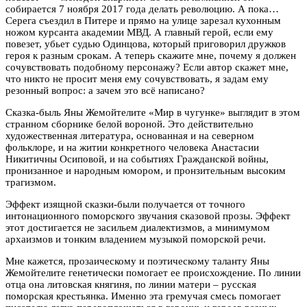
собирается 7 ноября 2017 года делать революцию. А пока…
Серега съездил в Питере и прямо на улице зарезал кухонным
ножом курсанта академии МВД. А главный герой, если ему
повезет, убьет судью Одинцова, который приговорил дружков
героя к разным срокам. А теперь скажите мне, почему я должен
сочувствовать подобному персонажу? Если автор скажет мне,
что никто не просит меня ему сочувствовать, я задам ему
резонный вопрос: а зачем это всё написано?
Сказка-быль Яны Жемойтелите «Мир в чугунке» выглядит в этом
странном сборнике белой вороной. Это действительно
художественная литература, основанная и на северном
фольклоре, и на житии конкретного человека Анастасии
Никитичны Осиповой, и на событиях Гражданской войны,
пронизанное и народным юмором, и пронзительным высоким
трагизмом.
Эффект изящной сказки-были получается от точного
интонационного поморского звучания сказовой прозы. Эффект
этот достигается не засильем диалектизмов, а минимумом
архаизмов и тонким владением музыкой поморской речи.
Мне кажется, прозаическому и поэтическому таланту Яны
Жемойтелите генетически помогает ее происхождение. По линии
отца она литовская княгиня, по линии матери – русская
поморская крестьянка. Именно эта гремучая смесь помогает