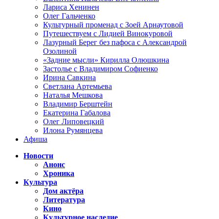
Лариса Хенинен
Олег Гальченко
Культурный променад с Зоей Арнаутовой
Путешествуем с Лидией Винокуровой
Лазурный Берег без пафоса с Александрой
Озолиной
«Задние мысли» Кирилла Олюшкина
Застолье с Владимиром Софиенко
Ирина Савкина
Светлана Артемьева
Наталья Мешкова
Владимир Берштейн
Екатерина Габалова
Олег Липовецкий
Илона Румянцева
Афиша
Новости
Анонс
Хроника
Культура
Дом актёра
Литература
Кино
Культурное наследие