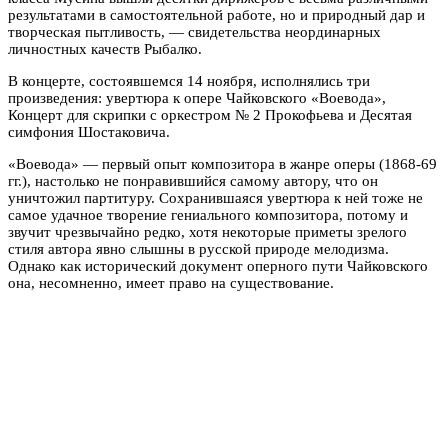
результатами в самостоятельной работе, но и природный дар и
творческая пытливость, — свидетельства неординарных
личностных качеств Рыбалко.
В концерте, состоявшемся 14 ноября, исполнялись три
произведения: увертюра к опере Чайковского «Воевода»,
Концерт для скрипки с оркестром № 2 Прокофьева и Десятая
симфония Шостаковича.
«Воевода» — первый опыт композитора в жанре оперы (1868-69
гг.), настолько не понравившийся самому автору, что он
уничтожил партитуру. Сохранившаяся увертюра к ней тоже не
самое удачное творение гениального композитора, потому и
звучит чрезвычайно редко, хотя некоторые приметы зрелого
стиля автора явно слышны в русской природе мелодизма.
Однако как исторический документ оперного пути Чайковского
она, несомненно, имеет право на существование.