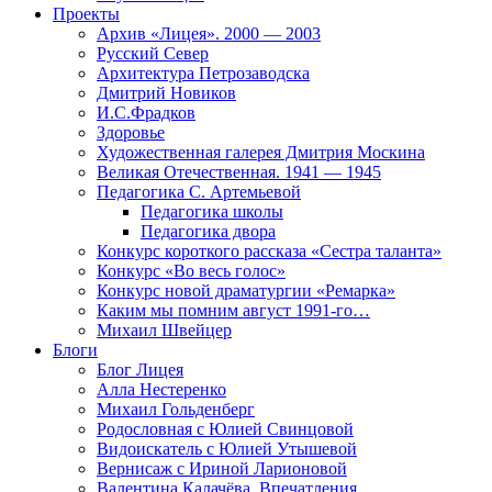
Проекты
Архив «Лицея». 2000 — 2003
Русский Север
Архитектура Петрозаводска
Дмитрий Новиков
И.С.Фрадков
Здоровье
Художественная галерея Дмитрия Москина
Великая Отечественная. 1941 — 1945
Педагогика С. Артемьевой
Педагогика школы
Педагогика двора
Конкурс короткого рассказа «Сестра таланта»
Конкурс «Во весь голос»
Конкурс новой драматургии «Ремарка»
Каким мы помним август 1991-го…
Михаил Швейцер
Блоги
Блог Лицея
Алла Нестеренко
Михаил Гольденберг
Родословная с Юлией Свинцовой
Видоискатель с Юлией Утышевой
Вернисаж с Ириной Ларионовой
Валентина Калачёва. Впечатления