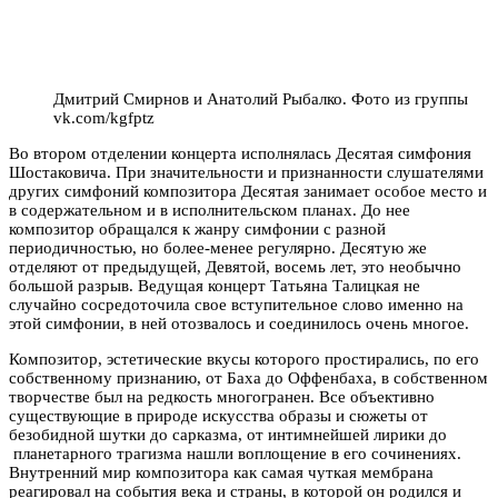
Дмитрий Смирнов и Анатолий Рыбалко. Фото из группы
vk.com/kgfptz
Во втором отделении концерта исполнялась Десятая симфония
Шостаковича. При значительности и признанности слушателями
других симфоний композитора Десятая занимает особое место и
в содержательном и в исполнительском планах. До нее
композитор обращался к жанру симфонии с разной
периодичностью, но более-менее регулярно. Десятую же
отделяют от предыдущей, Девятой, восемь лет, это необычно
большой разрыв. Ведущая концерт Татьяна Талицкая не
случайно сосредоточила свое вступительное слово именно на
этой симфонии, в ней отозвалось и соединилось очень многое.
Композитор, эстетические вкусы которого простирались, по его
собственному признанию, от Баха до Оффенбаха, в собственном
творчестве был на редкость многогранен. Все объективно
существующие в природе искусства образы и сюжеты от
безобидной шутки до сарказма, от интимнейшей лирики до
планетарного трагизма нашли воплощение в его сочинениях.
Внутренний мир композитора как самая чуткая мембрана
реагировал на события века и страны, в которой он родился и