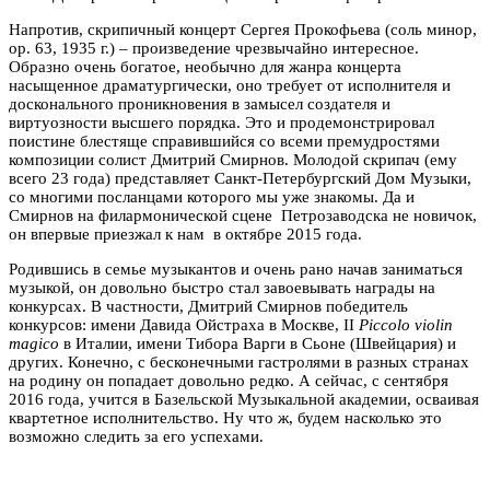
Напротив, скрипичный концерт Сергея Прокофьева (соль минор,
ор. 63, 1935 г.) – произведение чрезвычайно интересное.
Образно очень богатое, необычно для жанра концерта
насыщенное драматургически, оно требует от исполнителя и
досконального проникновения в замысел создателя и
виртуозности высшего порядка. Это и продемонстрировал
поистине блестяще справившийся со всеми премудростями
композиции солист Дмитрий Смирнов. Молодой скрипач (ему
всего 23 года) представляет Санкт-Петербургский Дом Музыки,
со многими посланцами которого мы уже знакомы. Да и
Смирнов на филармонической сцене Петрозаводска не новичок,
он впервые приезжал к нам в октябре 2015 года.
Родившись в семье музыкантов и очень рано начав заниматься
музыкой, он довольно быстро стал завоевывать награды на
конкурсах. В частности, Дмитрий Смирнов победитель
конкурсов: имени Давида Ойстраха в Москве, II
Piccolo violin
magico
в Италии, имени Тибора Варги в Сьоне (Швейцария) и
других. Конечно, с бесконечными гастролями в разных странах
на родину он попадает довольно редко. А сейчас, с сентября
2016 года, учится в Базельской Музыкальной академии, осваивая
квартетное исполнительство. Ну что ж, будем насколько это
возможно следить за его успехами.