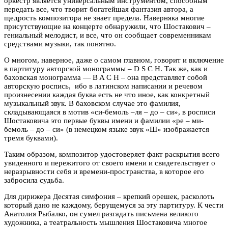
оркестр является универсальным инструментом, способным
передать все, что творит богатейшая фантазия автора, а
щедрость композитора не знает предела. Наверняка многие
присутствующие на концерте обнаружили, что Шостакович –
гениальный мелодист, и все, что он сообщает современникам
средствами музыки, так понятно.
О многом, наверное, даже о самом главном, говорит и включение
в партитуру авторской монограммы – D S C H. Так же, как и
баховская монограмма — B A C H – она представляет собой
авторскую роспись, ибо в латинском написании и речевом
произнесении каждая буква есть не что иное, как конкретный
музыкальный звук. В баховском случае это фамилия,
складывающаяся в мотив «си-бемоль –ля – до – си», в росписи
Шостаковича это первые буквы имени и фамилии «ре – ми-
бемоль – до – си» (в немецком языке звук «Ш» изображается
тремя буквами).
Таким образом, композитор удостоверяет факт раскрытия всего
увиденного и пережитого от своего имени и свидетельствует о
неразрывности себя и времени-пространства, в которое его
забросила судьба.
Для дирижера Десятая симфония – крепкий орешек, расколоть
который дано не каждому, берущемуся за эту партитуру. К чести
Анатолия Рыбалко, он сумел разгадать письмена великого
художника, а театральность мышления Шостаковича многое