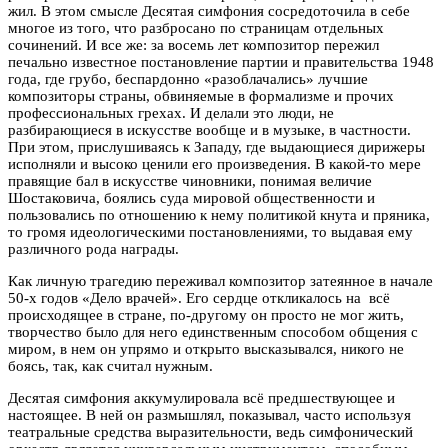
жил. В этом смысле Десятая симфония сосредоточила в себе
многое из того, что разбросано по страницам отдельных
сочинений. И все же: за восемь лет композитор пережил
печально известное постановление партии и правительства 1948
года, где грубо, беспардонно «разоблачались» лучшие
композиторы страны, обвиняемые в формализме и прочих
профессиональных грехах. И делали это люди, не
разбирающиеся в искусстве вообще и в музыке, в частности.
При этом, прислушиваясь к Западу, где выдающиеся дирижеры
исполняли и высоко ценили его произведения. В какой-то мере
правящие бал в искусстве чиновники, понимая величие
Шостаковича, боялись суда мировой общественности и
пользовались по отношению к нему политикой кнута и пряника,
то громя идеологическими постановлениями, то выдавая ему
различного рода награды.
Как личную трагедию переживал композитор затеянное в начале
50-х годов «Дело врачей». Его сердце откликалось на всё
происходящее в стране, по-другому он просто не мог жить,
творчество было для него единственным способом общения с
миром, в нем он упрямо и открыто высказывался, никого не
боясь, так, как считал нужным.
Десятая симфония аккумулировала всё предшествующее и
настоящее. В ней он размышлял, показывал, часто используя
театральные средства выразительности, ведь симфонический