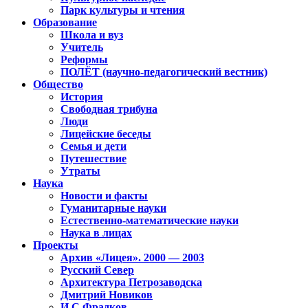
Парк культуры и чтения
Образование
Школа и вуз
Учитель
Реформы
ПОЛЁТ (научно-педагогический вестник)
Общество
История
Свободная трибуна
Люди
Лицейские беседы
Семья и дети
Путешествие
Утраты
Наука
Новости и факты
Гуманитарные науки
Естественно-математические науки
Наука в лицах
Проекты
Архив «Лицея». 2000 — 2003
Русский Север
Архитектура Петрозаводска
Дмитрий Новиков
И.С.Фрадков