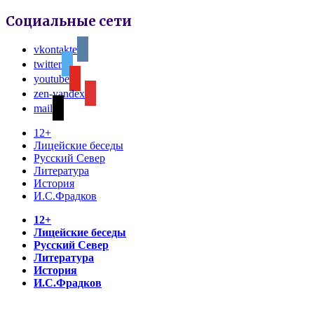
Социальные сети
vkontakte
twitter
youtube
zen-yandex
mail
12+
Лицейские беседы
Русский Север
Литература
История
И.С.Фрадков
12+
Лицейские беседы
Русский Север
Литература
История
И.С.Фрадков