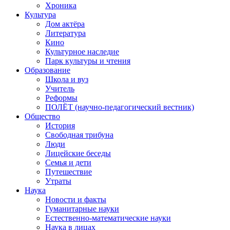
Хроника
Культура
Дом актёра
Литература
Кино
Культурное наследие
Парк культуры и чтения
Образование
Школа и вуз
Учитель
Реформы
ПОЛЁТ (научно-педагогический вестник)
Общество
История
Свободная трибуна
Люди
Лицейские беседы
Семья и дети
Путешествие
Утраты
Наука
Новости и факты
Гуманитарные науки
Естественно-математические науки
Наука в лицах