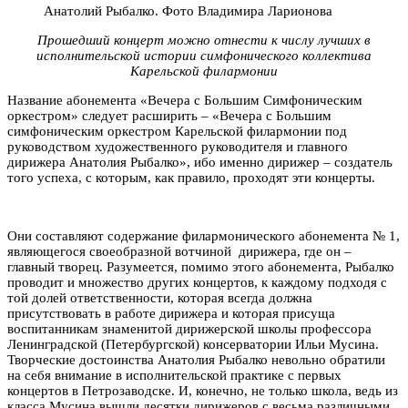
Анатолий Рыбалко. Фото Владимира Ларионова
Прошедший концерт можно отнести к числу лучших в
исполнительской истории симфонического коллектива
Карельской филармонии
Название абонемента «Вечера с Большим Симфоническим
оркестром»
следует расширить – «Вечера с Большим
симфоническим оркестром Карельской филармонии под
руководством художественного руководителя и главного
дирижера Анатолия Рыбалко», ибо именно дирижер – создатель
того успеха, с которым, как правило, проходят эти концерты.
Они составляют содержание филармонического абонемента № 1,
являющегося своеобразной вотчиной дирижера, где он –
главный творец. Разумеется, помимо этого абонемента, Рыбалко
проводит и множество других концертов, к каждому подходя с
той долей ответственности, которая всегда должна
присутствовать в работе дирижера и которая присуща
воспитанникам знаменитой дирижерской школы профессора
Ленинградской (Петербургской) консерватории Ильи Мусина.
Творческие достоинства Анатолия Рыбалко невольно обратили
на себя внимание в исполнительской практике с первых
концертов в Петрозаводске. И, конечно, не только школа, ведь из
класса Мусина вышли десятки дирижеров с весьма различными