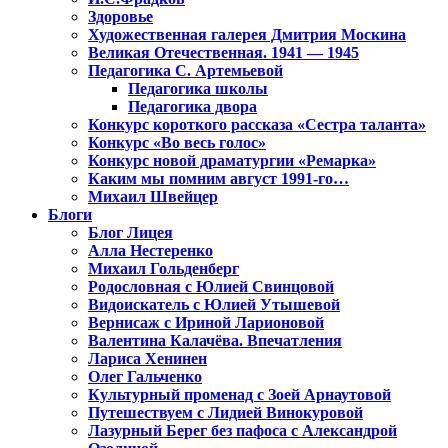
Здоровье
Художественная галерея Дмитрия Москина
Великая Отечественная. 1941 — 1945
Педагогика С. Артемьевой
Педагогика школы
Педагогика двора
Конкурс короткого рассказа «Сестра таланта»
Конкурс «Во весь голос»
Конкурс новой драматургии «Ремарка»
Каким мы помним август 1991-го…
Михаил Швейцер
Блоги
Блог Лицея
Алла Нестеренко
Михаил Гольденберг
Родословная с Юлией Свинцовой
Видоискатель с Юлией Утышевой
Вернисаж с Ириной Ларионовой
Валентина Калачёва. Впечатления
Лариса Хенинен
Олег Гальченко
Культурный променад с Зоей Арнаутовой
Путешествуем с Лидией Винокуровой
Лазурный Берег без пафоса с Александрой