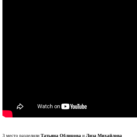
3 место разделили
Татьяна Облицова
и
Лиза Михайлова