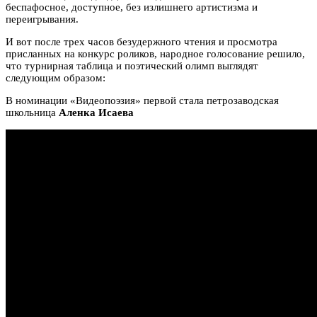
беспафосное, доступное, без излишнего артистизма и
переигрывания.
И вот после трех часов безудержного чтения и просмотра
присланных на конкурс роликов, народное голосование решило,
что турнирная таблица и поэтический олимп выглядят
следующим образом:
В номинации «Видеопоэзия» первой стала петрозаводская
школьница
Аленка Исаева