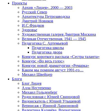
Проекты
Архив «Лицея». 2000 — 2003
Русский Север
Архитектура Петрозаводска
Дмитрий Новиков
И.С.Фрадков
Здоровье
Художественная галерея Дмитрия Москина
Великая Отечественная. 1941 — 1945
Педагогика С. Артемьевой
Педагогика школы
Педагогика двора
Конкурс короткого рассказа «Сестра таланта»
Конкурс «Во весь голос»
Конкурс новой драматургии «Ремарка»
Каким мы помним август 1991-го…
Михаил Швейцер
Блоги
Блог Лицея
Алла Нестеренко
Михаил Гольденберг
Родословная с Юлией Свинцовой
Видоискатель с Юлией Утышевой
Вернисаж с Ириной Ларионовой
Валентина Калачёва. Впечатления