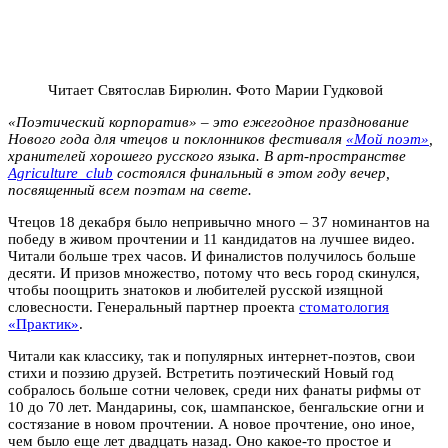
Читает Святослав Бирюлин. Фото Марии Гудковой
«Поэтический корпоратив» – это ежегодное празднование
Нового года для чтецов и поклонников фестиваля
«Мой поэт»
,
хранителей хорошего русского языка. В арт-пространстве
Agriculture_club
состоялся финальный в этом году вечер,
посвященный всем поэтам на свете.
Чтецов 18 декабря было непривычно много – 37 номинантов на
победу в живом прочтении и 11 кандидатов на лучшее видео.
Читали больше трех часов. И финалистов получилось больше
десяти. И призов множество, потому что весь город скинулся,
чтобы поощрить знатоков и любителей русской изящной
словесности. Генеральный партнер проекта
стоматология
«Практик»
.
Читали как классику, так и популярных интернет-поэтов, свои
стихи и поэзию друзей. Встретить поэтический Новый год
собралось больше сотни человек, среди них фанаты рифмы от
10 до 70 лет. Мандарины, сок, шампанское, бенгальские огни и
состязание в новом прочтении. А новое прочтение, оно иное,
чем было еще лет двадцать назад. Оно какое-то простое и