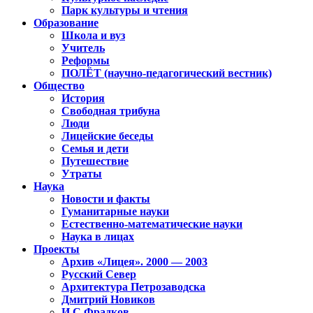
Парк культуры и чтения
Образование
Школа и вуз
Учитель
Реформы
ПОЛЁТ (научно-педагогический вестник)
Общество
История
Свободная трибуна
Люди
Лицейские беседы
Семья и дети
Путешествие
Утраты
Наука
Новости и факты
Гуманитарные науки
Естественно-математические науки
Наука в лицах
Проекты
Архив «Лицея». 2000 — 2003
Русский Север
Архитектура Петрозаводска
Дмитрий Новиков
И.С.Фрадков