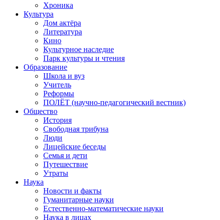
Хроника
Культура
Дом актёра
Литература
Кино
Культурное наследие
Парк культуры и чтения
Образование
Школа и вуз
Учитель
Реформы
ПОЛЁТ (научно-педагогический вестник)
Общество
История
Свободная трибуна
Люди
Лицейские беседы
Семья и дети
Путешествие
Утраты
Наука
Новости и факты
Гуманитарные науки
Естественно-математические науки
Наука в лицах