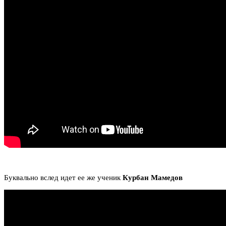
Буквально вслед идет ее же ученик
Курбан Мамедов