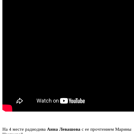
На 4 месте радиодива
Анна Левашова
с ее прочтением Марины