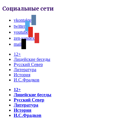
Социальные сети
vkontakte
twitter
youtube
zen-yandex
mail
12+
Лицейские беседы
Русский Север
Литература
История
И.С.Фрадков
12+
Лицейские беседы
Русский Север
Литература
История
И.С.Фрадков