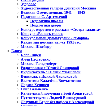
Здоровье
Художественная галерея Дмитрия Москина
Великая Отечественная. 1941 — 1945
Педагогика С. Артемьевой
Педагогика школы
Педагогика двора
Конкурс короткого рассказа «Сестра таланта»
Конкурс «Во весь голос»
Конкурс новой драматургии «Ремарка»
Каким мы помним август 1991-го…
Михаил Швейцер
Блоги
Блог Лицея
Алла Нестеренко
Михаил Гольденберг
Родословная с Юлией Свинцовой
Видоискатель с Юлией Утышевой
Вернисаж с Ириной Ларионовой
Валентина Калачёва. Впечатления
Лариса Хенинен
Олег Гальченко
Культурный променад с Зоей Арнаутовой
Путешествуем с Лидией Винокуровой
Лазурный Берег без пафоса с Александрой