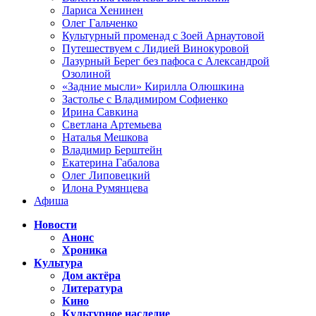
Лариса Хенинен
Олег Гальченко
Культурный променад с Зоей Арнаутовой
Путешествуем с Лидией Винокуровой
Лазурный Берег без пафоса с Александрой
Озолиной
«Задние мысли» Кирилла Олюшкина
Застолье с Владимиром Софиенко
Ирина Савкина
Светлана Артемьева
Наталья Мешкова
Владимир Берштейн
Екатерина Габалова
Олег Липовецкий
Илона Румянцева
Афиша
Новости
Анонс
Хроника
Культура
Дом актёра
Литература
Кино
Культурное наследие