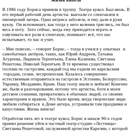
В 1986 году Бориса приняли в труппу Театра кукол. Был июль. В
его первый рабочий день артисты выехали со спектаклем в
пионерский лагерь. Одна актриса заболела, и ему дали в руки
куклу. Он вспоминает, как тогда у него коленки тряслись, он был
весь в поту. Зато сейчас, когда ему приходится играть и
озвучивать все роли в спектакле, понимает: всё, что нас
испытывает, то нас и учит.
– Мне повезло, – говорит Борис, – тогда я учился у опытных и
самобытных актёров, таких, как Юрий Андреев, Татьяна
Агуреева, Людмила Терентьева, Елена Калачева, Светлана
Решетова, Николай Терентьев. В те времена существовал
госплан по гастролям, каждый год мы ездили по карельским
городам, селам, леспромхозам. Казалось совершенно
естественным отправиться на гастроли в Эстонию, Белоруссию,
Украину, Молдавию, Крым. Наш театр знали и любили! Конечно
же, были и разочарования, потому что артисты, боги в моем
детском сознании, превратились в обычных людей, со своими
характерами и нравом. Это было время, когда творческие люди
любили собираться в Доме актера, устраивали там праздники и
капустники. Жизнь кипела!
Отработав пять лет в театре кукол, Борис в начале 90-х годов
принял решение уйти в частный театр-студию «Лестница»
Светланы Решетовой, заслуженной артистки Карелии, с которой