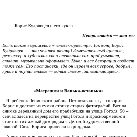
Борис Кудрявцев и его куклы
Петрозаводск — это мы
Есть такое выражение «человек-оркестр». Так вот, Борис
Кудрявцев — это человек-театр! Замечательный артист,
режиссер и художник свои спектакли сам придумывает,
ставит, музыкально оформляет. Кукол и все декорации создает
тоже сам. Его постановки, где он играет всех героев, добрые,
яркие и поучительные — одним словом, запоминающиеся.
«Матрешки и Ванька-встанька»
– Я ребенок Ленинского района Петрозаводска , – говорит
Борис и достает из сумки стопку старых фотографий. Вот на
снимке деревянный дом его прабабушки на улице Гоголя, 50 –
сейчас здесь на перекрестке улиц Гоголя и Красноармейской
стоит пятиэтажный дом рядом с Детской художественной
школой. Сюда Бориса принесли из роддома.
– А детство мое прошло на улице Варламова 9, – вспоминает