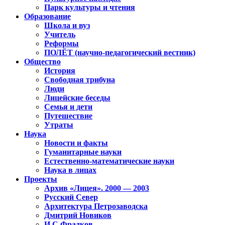
Парк культуры и чтения
Образование
Школа и вуз
Учитель
Реформы
ПОЛЁТ (научно-педагогический вестник)
Общество
История
Свободная трибуна
Люди
Лицейские беседы
Семья и дети
Путешествие
Утраты
Наука
Новости и факты
Гуманитарные науки
Естественно-математические науки
Наука в лицах
Проекты
Архив «Лицея». 2000 — 2003
Русский Север
Архитектура Петрозаводска
Дмитрий Новиков
И.С.Фрадков