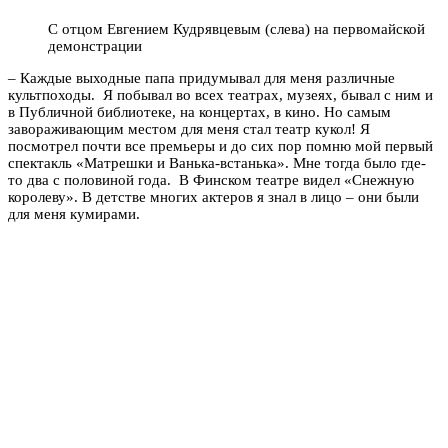
С отцом Евгением Кудрявцевым (слева) на первомайской
демонстрации
– Каждые выходные папа придумывал для меня различные
культпоходы. Я побывал во всех театрах, музеях, бывал с ним и
в Публичной библиотеке, на концертах, в кино. Но самым
завораживающим местом для меня стал театр кукол! Я
посмотрел почти все премьеры и до сих пор помню мой первый
спектакль «Матрешки и Ванька-встанька». Мне тогда было где-
то два с половиной года. В Финском театре видел «Снежную
королеву». В детстве многих актеров я знал в лицо – они были
для меня кумирами.