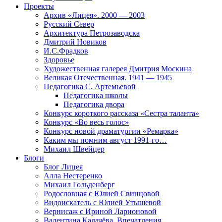
Проекты
Архив «Лицея». 2000 — 2003
Русский Север
Архитектура Петрозаводска
Дмитрий Новиков
И.С.Фрадков
Здоровье
Художественная галерея Дмитрия Москина
Великая Отечественная. 1941 — 1945
Педагогика С. Артемьевой
Педагогика школы
Педагогика двора
Конкурс короткого рассказа «Сестра таланта»
Конкурс «Во весь голос»
Конкурс новой драматургии «Ремарка»
Каким мы помним август 1991-го…
Михаил Швейцер
Блоги
Блог Лицея
Алла Нестеренко
Михаил Гольденберг
Родословная с Юлией Свинцовой
Видоискатель с Юлией Утышевой
Вернисаж с Ириной Ларионовой
Валентина Калачёва. Впечатления