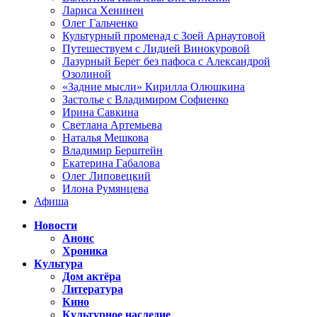
Лариса Хенинен
Олег Гальченко
Культурный променад с Зоей Арнаутовой
Путешествуем с Лидией Винокуровой
Лазурный Берег без пафоса с Александрой
Озолиной
«Задние мысли» Кирилла Олюшкина
Застолье с Владимиром Софиенко
Ирина Савкина
Светлана Артемьева
Наталья Мешкова
Владимир Берштейн
Екатерина Габалова
Олег Липовецкий
Илона Румянцева
Афиша
Новости
Анонс
Хроника
Культура
Дом актёра
Литература
Кино
Культурное наследие