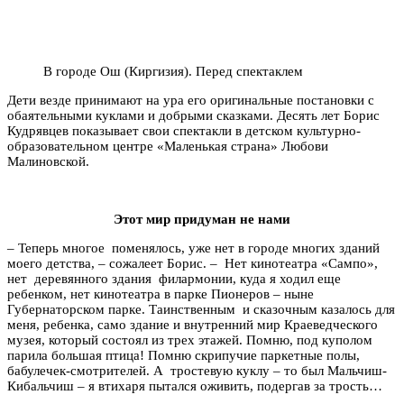
В городе Ош (Киргизия). Перед спектаклем
Дети везде принимают на ура его оригинальные постановки с
обаятельными куклами и добрыми сказками. Десять лет Борис
Кудрявцев показывает свои спектакли в детском культурно-
образовательном центре «Маленькая страна» Любови
Малиновской.
Этот мир придуман не нами
– Теперь многое поменялось, уже нет в городе многих зданий
моего детства, – сожалеет Борис. – Нет кинотеатра «Сампо»,
нет деревянного здания филармонии, куда я ходил еще
ребенком, нет кинотеатра в парке Пионеров – ныне
Губернаторском парке. Таинственным и сказочным казалось для
меня, ребенка, само здание и внутренний мир Краеведческого
музея, который состоял из трех этажей. Помню, под куполом
парила большая птица! Помню скрипучие паркетные полы,
бабулечек-смотрителей. А тростевую куклу – то был Мальчиш-
Кибальчиш – я втихаря пытался оживить, подергав за трость…