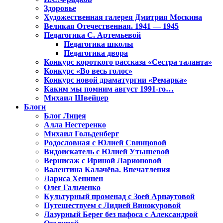
Здоровье
Художественная галерея Дмитрия Москина
Великая Отечественная. 1941 — 1945
Педагогика С. Артемьевой
Педагогика школы
Педагогика двора
Конкурс короткого рассказа «Сестра таланта»
Конкурс «Во весь голос»
Конкурс новой драматургии «Ремарка»
Каким мы помним август 1991-го…
Михаил Швейцер
Блоги
Блог Лицея
Алла Нестеренко
Михаил Гольденберг
Родословная с Юлией Свинцовой
Видоискатель с Юлией Утышевой
Вернисаж с Ириной Ларионовой
Валентина Калачёва. Впечатления
Лариса Хенинен
Олег Гальченко
Культурный променад с Зоей Арнаутовой
Путешествуем с Лидией Винокуровой
Лазурный Берег без пафоса с Александрой