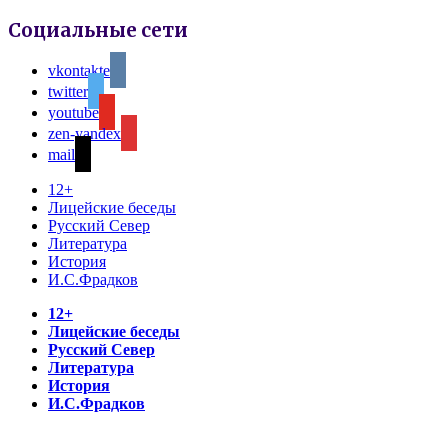
Социальные сети
vkontakte
twitter
youtube
zen-yandex
mail
12+
Лицейские беседы
Русский Север
Литература
История
И.С.Фрадков
12+
Лицейские беседы
Русский Север
Литература
История
И.С.Фрадков