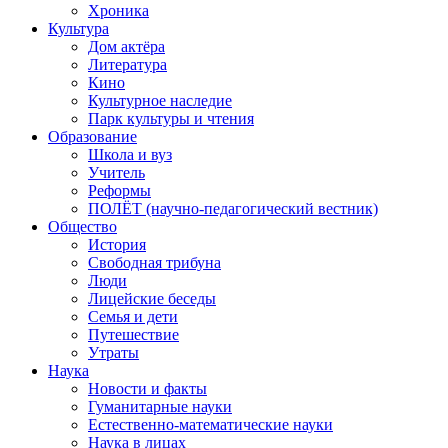
Хроника
Культура
Дом актёра
Литература
Кино
Культурное наследие
Парк культуры и чтения
Образование
Школа и вуз
Учитель
Реформы
ПОЛЁТ (научно-педагогический вестник)
Общество
История
Свободная трибуна
Люди
Лицейские беседы
Семья и дети
Путешествие
Утраты
Наука
Новости и факты
Гуманитарные науки
Естественно-математические науки
Наука в лицах