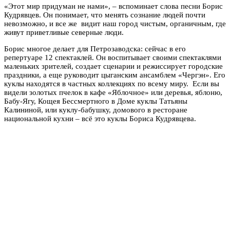
«Этот мир придуман не нами», – вспоминает слова песни Борис
Кудрявцев. Он понимает, что менять сознание людей почти
невозможно, и все же видит наш город чистым, органичным, где
живут приветливые северные люди.
Борис многое делает для Петрозаводска: сейчас в его
репертуаре 12 спектаклей. Он воспитывает своими спектаклями
маленьких зрителей, создает сценарии и режиссирует городские
праздники, а еще руководит цыганским ансамблем «Чергэн». Его
куклы находятся в частных коллекциях по всему миру. Если вы
видели золотых пчелок в кафе «Яблочное» или деревья, яблоню,
Бабу-Ягу, Кощея Бессмертного в Доме куклы Татьяны
Калининой, или куклу-бабушку, домового в ресторане
национальной кухни – всё это куклы Бориса Кудрявцева.