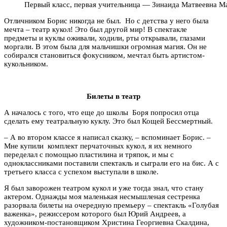
Первый класс, первая учительница — Зинаида Матвеевна Ма
Отличником Борис никогда не был. Но с детства у него была
мечта – театр кукол! Это был другой мир! В спектакле
предметы и куклы оживали, ходили, рты открывали, глазами
моргали. В этом была для мальчишки огромная магия. Он не
собирался становиться фокусником, мечтал быть артистом-
кукольником.
Билеты в театр
А началось с того, что еще до школы Боря попросил отца
сделать ему театральную куклу. Это был Кощей Бессмертный.
– А во втором классе я написал сказку, – вспоминает Борис. –
Мне купили комплект перчаточных кукол, я их немного
переделал с помощью пластилина и тряпок, и мы с
одноклассниками поставили спектакль и сыграли его на бис. А с
третьего класса с успехом выступали в школе.
Я был заворожен театром кукол и уже тогда знал, что стану
актером. Однажды моя маленькая несмышленая сестренка
разорвала билеты на очередную премьеру – спектакль «Голубая
важенка», режиссером которого был Юрий Андреев, а
художником-постановщиком Христина Георгиевна Скалдина,