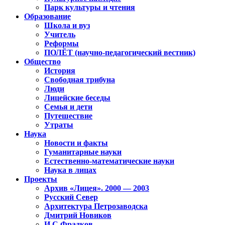
Парк культуры и чтения
Образование
Школа и вуз
Учитель
Реформы
ПОЛЁТ (научно-педагогический вестник)
Общество
История
Свободная трибуна
Люди
Лицейские беседы
Семья и дети
Путешествие
Утраты
Наука
Новости и факты
Гуманитарные науки
Естественно-математические науки
Наука в лицах
Проекты
Архив «Лицея». 2000 — 2003
Русский Север
Архитектура Петрозаводска
Дмитрий Новиков
И.С.Фрадков