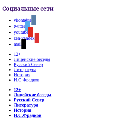
Социальные сети
vkontakte
twitter
youtube
zen-yandex
mail
12+
Лицейские беседы
Русский Север
Литература
История
И.С.Фрадков
12+
Лицейские беседы
Русский Север
Литература
История
И.С.Фрадков