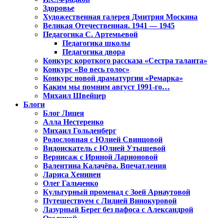
Здоровье
Художественная галерея Дмитрия Москина
Великая Отечественная. 1941 — 1945
Педагогика С. Артемьевой
Педагогика школы
Педагогика двора
Конкурс короткого рассказа «Сестра таланта»
Конкурс «Во весь голос»
Конкурс новой драматургии «Ремарка»
Каким мы помним август 1991-го…
Михаил Швейцер
Блоги
Блог Лицея
Алла Нестеренко
Михаил Гольденберг
Родословная с Юлией Свинцовой
Видоискатель с Юлией Утышевой
Вернисаж с Ириной Ларионовой
Валентина Калачёва. Впечатления
Лариса Хенинен
Олег Гальченко
Культурный променад с Зоей Арнаутовой
Путешествуем с Лидией Винокуровой
Лазурный Берег без пафоса с Александрой