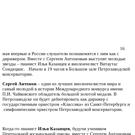
16
мая впервые в России слушатели познакомятся с ним как с
дирижером. Вместе с Сергеем Антоновым выступят молодые
звезды – пианист Илья Казанцев и виолончелист Витаутас
Сондецкис. Начало в 19 часов в Большом зале Петрозаводской
консерватории.
Сергей Антонов
– один из лучших виолончелистов мира и
самый молодой в истории Международного конкурса имени
П.И. Чайковского обладатель большой золотой медали. В
Петрозаводске он будет дебютировать как дирижер с
государственным оркестром «Классика» из Санкт-Петербурга и
симфоническим оркестром Петрозаводской консерватории.
Когда-то пианист
Илья Казанцев
, будучи учеником
Центральной музыкальной школы, вместе с Сергеем Антоновым