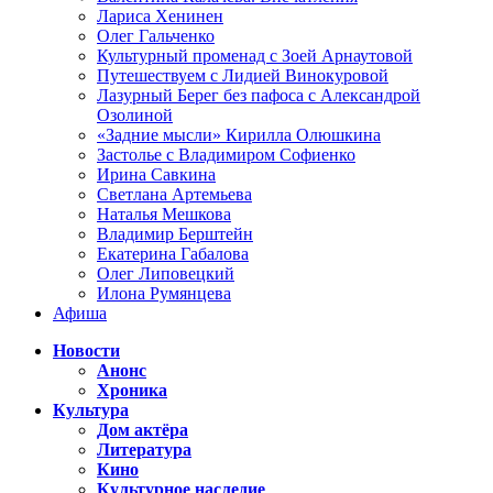
Лариса Хенинен
Олег Гальченко
Культурный променад с Зоей Арнаутовой
Путешествуем с Лидией Винокуровой
Лазурный Берег без пафоса с Александрой
Озолиной
«Задние мысли» Кирилла Олюшкина
Застолье с Владимиром Софиенко
Ирина Савкина
Светлана Артемьева
Наталья Мешкова
Владимир Берштейн
Екатерина Габалова
Олег Липовецкий
Илона Румянцева
Афиша
Новости
Анонс
Хроника
Культура
Дом актёра
Литература
Кино
Культурное наследие