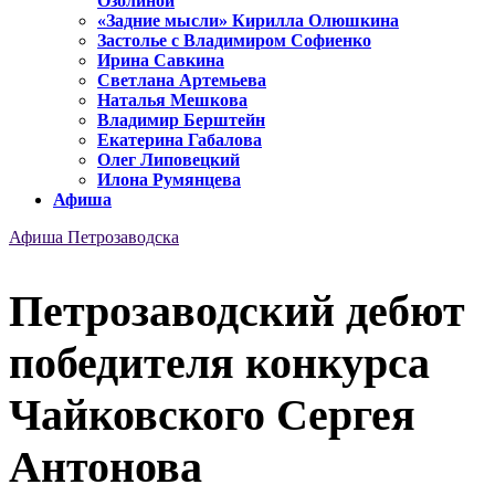
Озолиной
«Задние мысли» Кирилла Олюшкина
Застолье с Владимиром Софиенко
Ирина Савкина
Светлана Артемьева
Наталья Мешкова
Владимир Берштейн
Екатерина Габалова
Олег Липовецкий
Илона Румянцева
Афиша
Афиша Петрозаводска
Петрозаводский дебют
победителя конкурса
Чайковского Сергея
Антонова