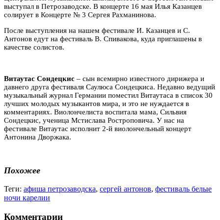
выступал в Петрозаводске. В концерте 16 мая Илья Казанцев
солирует в Концерте № 3 Сергея Рахманинова.
После выступления на нашем фестивале И. Казанцев и С.
Антонов едут на фестиваль В. Спивакова, куда приглашены в
качестве солистов.
Витаутас
Сондецкис
– сын всемирно известного дирижера и
давнего друга фестиваля Саулюса Сондецкиса. Недавно ведущий
музыкальный журнал Германии поместил Витаутаса в список 30
лучших молодых музыкантов мира, и это не нуждается в
комментариях. Виолончелиста воспитала мама, Сильвия
Сондецкис, ученица Мстислава Ростроповича. У нас на
фестивале Витаутас исполнит 2-й виолончельный концерт
Антонина Дворжака.
Похожее
Теги:
афиша петрозаводска
,
сергей антонов
,
фестиваль белые
ночи карелии
Комментарии