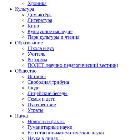
Хроника
Культура
Дом актёра
Литература
Кино
Культурное наследие
Парк культуры и чтения
Образование
Школа и вуз
Учитель
Реформы
ПОЛЁТ (научно-педагогический вестник)
Общество
История
Свободная трибуна
Люди
Лицейские беседы
Семья и дети
Путешествие
Утраты
Наука
Новости и факты
Гуманитарные науки
Естественно-математические науки
Наука в лицах