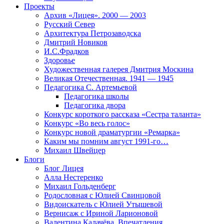
Проекты
Архив «Лицея». 2000 — 2003
Русский Север
Архитектура Петрозаводска
Дмитрий Новиков
И.С.Фрадков
Здоровье
Художественная галерея Дмитрия Москина
Великая Отечественная. 1941 — 1945
Педагогика С. Артемьевой
Педагогика школы
Педагогика двора
Конкурс короткого рассказа «Сестра таланта»
Конкурс «Во весь голос»
Конкурс новой драматургии «Ремарка»
Каким мы помним август 1991-го…
Михаил Швейцер
Блоги
Блог Лицея
Алла Нестеренко
Михаил Гольденберг
Родословная с Юлией Свинцовой
Видоискатель с Юлией Утышевой
Вернисаж с Ириной Ларионовой
Валентина Калачёва. Впечатления