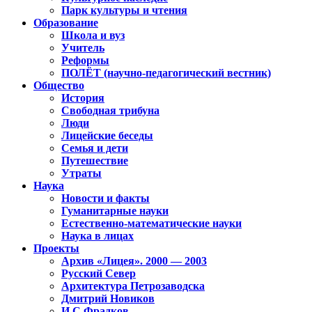
Парк культуры и чтения
Образование
Школа и вуз
Учитель
Реформы
ПОЛЁТ (научно-педагогический вестник)
Общество
История
Свободная трибуна
Люди
Лицейские беседы
Семья и дети
Путешествие
Утраты
Наука
Новости и факты
Гуманитарные науки
Естественно-математические науки
Наука в лицах
Проекты
Архив «Лицея». 2000 — 2003
Русский Север
Архитектура Петрозаводска
Дмитрий Новиков
И.С.Фрадков