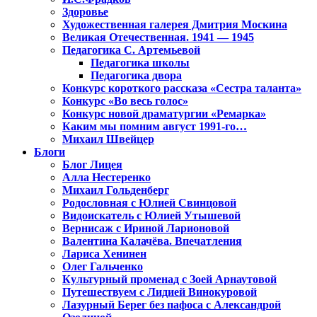
Здоровье
Художественная галерея Дмитрия Москина
Великая Отечественная. 1941 — 1945
Педагогика С. Артемьевой
Педагогика школы
Педагогика двора
Конкурс короткого рассказа «Сестра таланта»
Конкурс «Во весь голос»
Конкурс новой драматургии «Ремарка»
Каким мы помним август 1991-го…
Михаил Швейцер
Блоги
Блог Лицея
Алла Нестеренко
Михаил Гольденберг
Родословная с Юлией Свинцовой
Видоискатель с Юлией Утышевой
Вернисаж с Ириной Ларионовой
Валентина Калачёва. Впечатления
Лариса Хенинен
Олег Гальченко
Культурный променад с Зоей Арнаутовой
Путешествуем с Лидией Винокуровой
Лазурный Берег без пафоса с Александрой