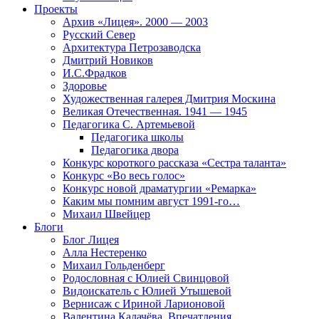
Проекты
Архив «Лицея». 2000 — 2003
Русский Север
Архитектура Петрозаводска
Дмитрий Новиков
И.С.Фрадков
Здоровье
Художественная галерея Дмитрия Москина
Великая Отечественная. 1941 — 1945
Педагогика С. Артемьевой
Педагогика школы
Педагогика двора
Конкурс короткого рассказа «Сестра таланта»
Конкурс «Во весь голос»
Конкурс новой драматургии «Ремарка»
Каким мы помним август 1991-го…
Михаил Швейцер
Блоги
Блог Лицея
Алла Нестеренко
Михаил Гольденберг
Родословная с Юлией Свинцовой
Видоискатель с Юлией Утышевой
Вернисаж с Ириной Ларионовой
Валентина Калачёва. Впечатления