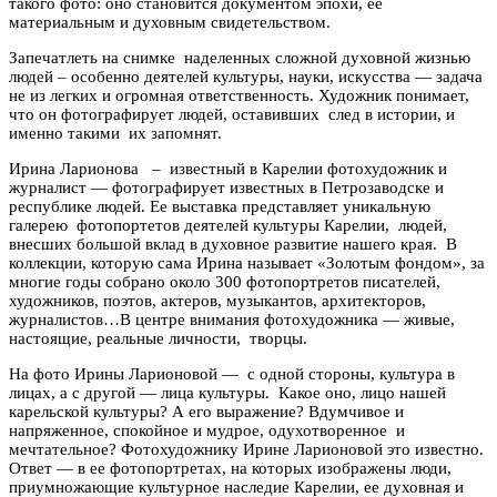
такого фото: оно становится документом эпохи, ее
материальным и духовным свидетельством.
Запечатлеть на снимке наделенных сложной духовной жизнью
людей – особенно деятелей культуры, науки, искусства — задача
не из легких и огромная ответственность. Художник понимает,
что он фотографирует людей, оставивших след в истории, и
именно такими их запомнят.
Ирина Ларионова – известный в Карелии фотохудожник и
журналист — фотографирует известных в Петрозаводске и
республике людей. Ее выставка представляет уникальную
галерею фотопортетов деятелей культуры Карелии, людей,
внесших большой вклад в духовное развитие нашего края. В
коллекции, которую сама Ирина называет «Золотым фондом», за
многие годы собрано около 300 фотопортретов писателей,
художников, поэтов, актеров, музыкантов, архитекторов,
журналистов…В центре внимания фотохудожника — живые,
настоящие, реальные личности, творцы.
На фото Ирины Ларионовой — с одной стороны, культура в
лицах, а с другой — лица культуры. Какое оно, лицо нашей
карельской культуры? А его выражение? Вдумчивое и
напряженное, спокойное и мудрое, одухотворенное и
мечтательное? Фотохудожнику Ирине Ларионовой это известно.
Ответ — в ее фотопортретах, на которых изображены люди,
приумножающие культурное наследие Карелии, ее духовная и