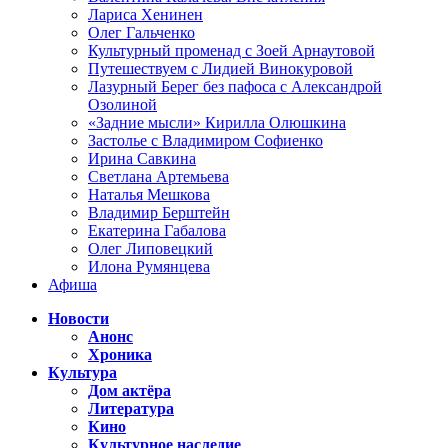
Лариса Хенинен
Олег Гальченко
Культурный променад с Зоей Арнаутовой
Путешествуем с Лидией Винокуровой
Лазурный Берег без пафоса с Александрой
Озолиной
«Задние мысли» Кирилла Олюшкина
Застолье с Владимиром Софиенко
Ирина Савкина
Светлана Артемьева
Наталья Мешкова
Владимир Берштейн
Екатерина Габалова
Олег Липовецкий
Илона Румянцева
Афиша
Новости
Анонс
Хроника
Культура
Дом актёра
Литература
Кино
Культурное наследие