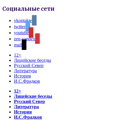
Социальные сети
vkontakte
twitter
youtube
zen-yandex
mail
12+
Лицейские беседы
Русский Север
Литература
История
И.С.Фрадков
12+
Лицейские беседы
Русский Север
Литература
История
И.С.Фрадков