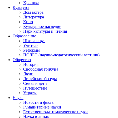
Хроника
Культура
Дом актёра
Литература
Кино
Культурное наследие
Парк культуры и чтения
Образование
Школа и вуз
Учитель
Реформы
ПОЛЁТ (научно-педагогический вестник)
Общество
История
Свободная трибуна
Люди
Лицейские беседы
Семья и дети
Путешествие
Утраты
Наука
Новости и факты
Гуманитарные науки
Естественно-математические науки
Наука в лицах