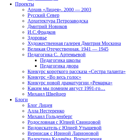
Проекты
Архив «Лицея». 2000 — 2003
Русский Север
Архитектура Петрозаводска
Дмитрий Новиков
И.С.Фрадков
Здоровье
Художественная галерея Дмитрия Москина
Великая Отечественная. 1941 — 1945
Педагогика С. Артемьевой
Педагогика школы
Педагогика двора
Конкурс короткого рассказа «Сестра таланта»
Конкурс «Во весь голос»
Конкурс новой драматургии «Ремарка»
Каким мы помним август 1991-го…
Михаил Швейцер
Блоги
Блог Лицея
Алла Нестеренко
Михаил Гольденберг
Родословная с Юлией Свинцовой
Видоискатель с Юлией Утышевой
Вернисаж с Ириной Ларионовой
Валентина Калачёва. Впечатления