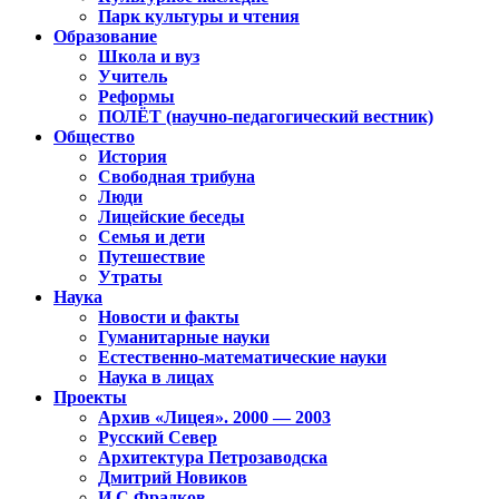
Парк культуры и чтения
Образование
Школа и вуз
Учитель
Реформы
ПОЛЁТ (научно-педагогический вестник)
Общество
История
Свободная трибуна
Люди
Лицейские беседы
Семья и дети
Путешествие
Утраты
Наука
Новости и факты
Гуманитарные науки
Естественно-математические науки
Наука в лицах
Проекты
Архив «Лицея». 2000 — 2003
Русский Север
Архитектура Петрозаводска
Дмитрий Новиков
И.С.Фрадков