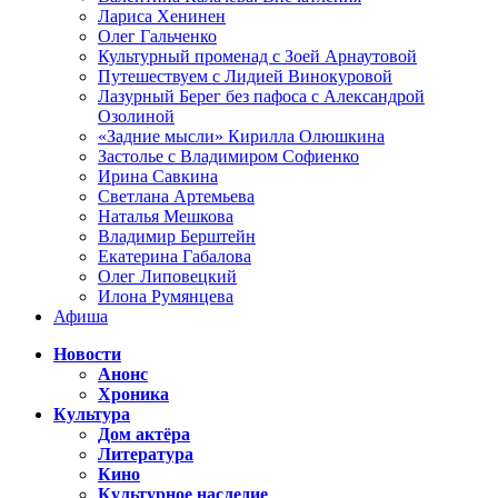
Лариса Хенинен
Олег Гальченко
Культурный променад с Зоей Арнаутовой
Путешествуем с Лидией Винокуровой
Лазурный Берег без пафоса с Александрой
Озолиной
«Задние мысли» Кирилла Олюшкина
Застолье с Владимиром Софиенко
Ирина Савкина
Светлана Артемьева
Наталья Мешкова
Владимир Берштейн
Екатерина Габалова
Олег Липовецкий
Илона Румянцева
Афиша
Новости
Анонс
Хроника
Культура
Дом актёра
Литература
Кино
Культурное наследие