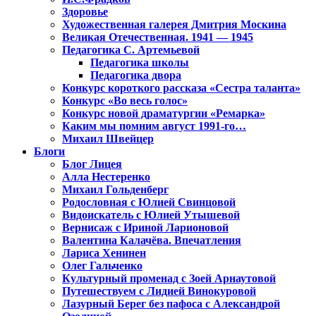
Здоровье
Художественная галерея Дмитрия Москина
Великая Отечественная. 1941 — 1945
Педагогика С. Артемьевой
Педагогика школы
Педагогика двора
Конкурс короткого рассказа «Сестра таланта»
Конкурс «Во весь голос»
Конкурс новой драматургии «Ремарка»
Каким мы помним август 1991-го…
Михаил Швейцер
Блоги
Блог Лицея
Алла Нестеренко
Михаил Гольденберг
Родословная с Юлией Свинцовой
Видоискатель с Юлией Утышевой
Вернисаж с Ириной Ларионовой
Валентина Калачёва. Впечатления
Лариса Хенинен
Олег Гальченко
Культурный променад с Зоей Арнаутовой
Путешествуем с Лидией Винокуровой
Лазурный Берег без пафоса с Александрой