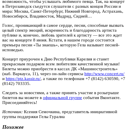
возможность, чтобы услышать любимого певца. Так, на концерт
в Петрозаводск съедутся слушатели с разных концов России и
мира: Москва, Санкт-Петербург, Нижний Новгород, Астрахань,
Новосибирск, Владивосток, Мадрид, Сидней…
Голос, проникающий в самое сердце, песни, способные вызвать
целый спектр эмоций, искренность и благодарность артиста
публике и, конечно, любовь зрителей к артисту — все это ждет
вас на концерте 8 июня. Кстати, в нашем городе состоится
премьера песни «Ты знаешь», которую Гела называет песней-
исповедью.
Концерт приурочен к Дню Республики Карелия и станет
прекрасным подарком всем любителям качественной музыки!
Билеты можно приобрести в кассах ДК «Машиностроитель»
(наб. Варкауса, 11), через он-лайн сервисы
http://www.concert.ru/
и
https://ptz.kassir.ru/
, а также по телефонам +7 (8142) 630590, +7
(8142) 703335.
Следить за новостями, а также принять участие в розыгрыше
билетов вы можете в
официальной группе
события Вконтакте.
Присоединяйтесь!
Источник:
Ксения Семочкина, представитель инициативной
группы поддержки Гелы Гуралиа
Похожее