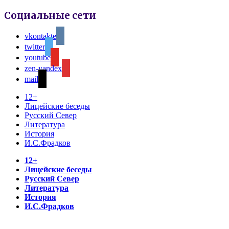
Социальные сети
vkontakte
twitter
youtube
zen-yandex
mail
12+
Лицейские беседы
Русский Север
Литература
История
И.С.Фрадков
12+
Лицейские беседы
Русский Север
Литература
История
И.С.Фрадков