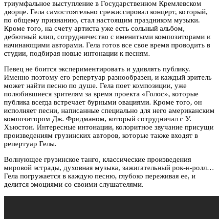
триумфальное выступление в Государственном Кремлевском
дворце. Гела самостоятельно срежиссировал концерт, который,
по общему признанию, стал настоящим праздником музыки.
Кроме того, на счету артиста уже есть сольный альбом,
дебютный клип, сотрудничество с именитыми композиторами и
начинающими авторами. Гела готов все свое время проводить в
студии, подбирая новые интонации к песням.
Певец не боится экспериментировать и удивлять публику.
Именно поэтому его репертуар разнообразен, и каждый зритель
может найти песню по душе. Гела поет композиции, уже
полюбившиеся зрителям за время проекта «Голос», которые
публика всегда встречает бурными овациями. Кроме того, он
исполняет песни, написанные специально для него американским
композитором Дж. Фридманом, который сотрудничал с У.
Хьюстон. Интересные интонации, колоритное звучание присущи
произведениям грузинских авторов, которые также входят в
репертуар Гелы.
Волнующее грузинское танго, классические произведения
мировой эстрады, духовная музыка, зажигательный рок-н-ролл…
Гела погружается в каждую песню, глубоко переживая ее, и
делится эмоциями со своими слушателями.