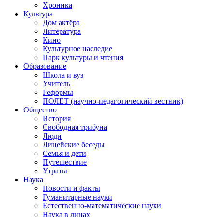
Хроника
Культура
Дом актёра
Литература
Кино
Культурное наследие
Парк культуры и чтения
Образование
Школа и вуз
Учитель
Реформы
ПОЛЁТ (научно-педагогический вестник)
Общество
История
Свободная трибуна
Люди
Лицейские беседы
Семья и дети
Путешествие
Утраты
Наука
Новости и факты
Гуманитарные науки
Естественно-математические науки
Наука в лицах