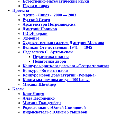
Естественно-математические науки
Наука в лицах
Проекты
Архив «Лицея». 2000 — 2003
Русский Север
Архитектура Петрозаводска
Дмитрий Новиков
И.С.Фрадков
Здоровье
Художественная галерея Дмитрия Москина
Великая Отечественная. 1941 — 1945
Педагогика С. Артемьевой
Педагогика школы
Педагогика двора
Конкурс короткого рассказа «Сестра таланта»
Конкурс «Во весь голос»
Конкурс новой драматургии «Ремарка»
Каким мы помним август 1991-го…
Михаил Швейцер
Блоги
Блог Лицея
Алла Нестеренко
Михаил Гольденберг
Родословная с Юлией Свинцовой
Видоискатель с Юлией Утышевой