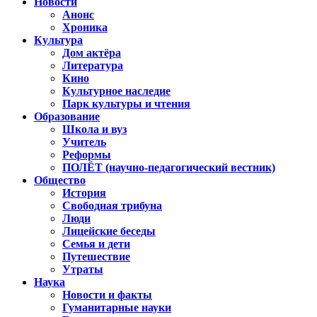
Новости
Анонс
Хроника
Культура
Дом актёра
Литература
Кино
Культурное наследие
Парк культуры и чтения
Образование
Школа и вуз
Учитель
Реформы
ПОЛЁТ (научно-педагогический вестник)
Общество
История
Свободная трибуна
Люди
Лицейские беседы
Семья и дети
Путешествие
Утраты
Наука
Новости и факты
Гуманитарные науки