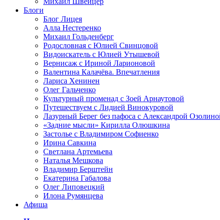
Михаил Швейцер
Блоги
Блог Лицея
Алла Нестеренко
Михаил Гольденберг
Родословная с Юлией Свинцовой
Видоискатель с Юлией Утышевой
Вернисаж с Ириной Ларионовой
Валентина Калачёва. Впечатления
Лариса Хенинен
Олег Гальченко
Культурный променад с Зоей Арнаутовой
Путешествуем с Лидией Винокуровой
Лазурный Берег без пафоса с Александрой Озолино
«Задние мысли» Кирилла Олюшкина
Застолье с Владимиром Софиенко
Ирина Савкина
Светлана Артемьева
Наталья Мешкова
Владимир Берштейн
Екатерина Габалова
Олег Липовецкий
Илона Румянцева
Афиша