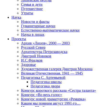
Лицейские беседы
Семья и дети
Путешествие
Утраты
Наука
Новости и факты
Гуманитарные науки
Естественно-математические науки
Наука в лицах
Проекты
Архив «Лицея». 2000 — 2003
Русский Север
Архитектура Петрозаводска
Дмитрий Новиков
И.С.Фрадков
Здоровье
Художественная галерея Дмитрия Москина
Великая Отечественная. 1941 — 1945
Педагогика С. Артемьевой
Педагогика школы
Педагогика двора
Конкурс короткого рассказа «Сестра таланта»
Конкурс «Во весь голос»
Конкурс новой драматургии «Ремарка»
Каким мы помним август 1991-го…