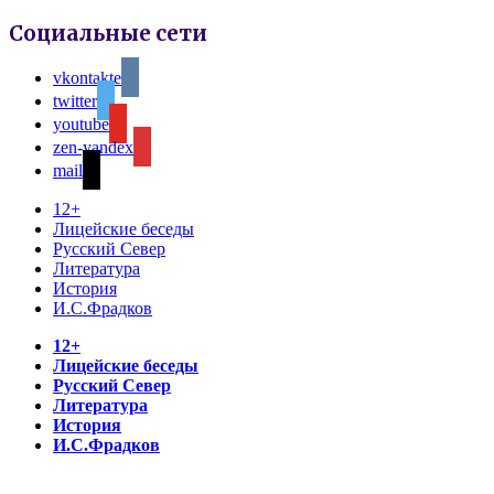
Социальные сети
vkontakte
twitter
youtube
zen-yandex
mail
12+
Лицейские беседы
Русский Север
Литература
История
И.С.Фрадков
12+
Лицейские беседы
Русский Север
Литература
История
И.С.Фрадков