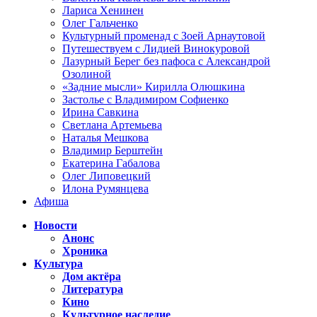
Лариса Хенинен
Олег Гальченко
Культурный променад с Зоей Арнаутовой
Путешествуем с Лидией Винокуровой
Лазурный Берег без пафоса с Александрой
Озолиной
«Задние мысли» Кирилла Олюшкина
Застолье с Владимиром Софиенко
Ирина Савкина
Светлана Артемьева
Наталья Мешкова
Владимир Берштейн
Екатерина Габалова
Олег Липовецкий
Илона Румянцева
Афиша
Новости
Анонс
Хроника
Культура
Дом актёра
Литература
Кино
Культурное наследие