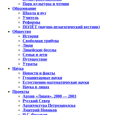
Парк культуры и чтения
Образование
Школа и вуз
Учитель
Реформы
ПОЛЁТ (научно-педагогический вестник)
Общество
История
Свободная трибуна
Люди
Лицейские беседы
Семья и дети
Путешествие
Утраты
Наука
Новости и факты
Гуманитарные науки
Естественно-математические науки
Наука в лицах
Проекты
Архив «Лицея». 2000 — 2003
Русский Север
Архитектура Петрозаводска
Дмитрий Новиков
И.С.Фрадков