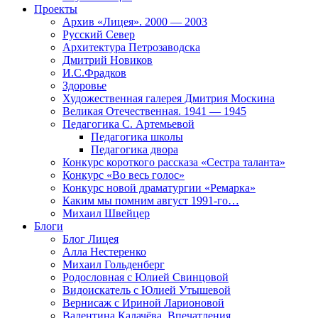
Проекты
Архив «Лицея». 2000 — 2003
Русский Север
Архитектура Петрозаводска
Дмитрий Новиков
И.С.Фрадков
Здоровье
Художественная галерея Дмитрия Москина
Великая Отечественная. 1941 — 1945
Педагогика С. Артемьевой
Педагогика школы
Педагогика двора
Конкурс короткого рассказа «Сестра таланта»
Конкурс «Во весь голос»
Конкурс новой драматургии «Ремарка»
Каким мы помним август 1991-го…
Михаил Швейцер
Блоги
Блог Лицея
Алла Нестеренко
Михаил Гольденберг
Родословная с Юлией Свинцовой
Видоискатель с Юлией Утышевой
Вернисаж с Ириной Ларионовой
Валентина Калачёва. Впечатления