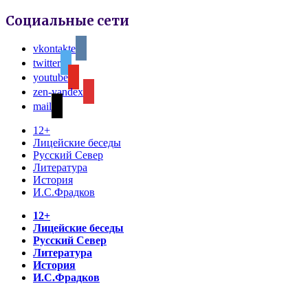
Социальные сети
vkontakte
twitter
youtube
zen-yandex
mail
12+
Лицейские беседы
Русский Север
Литература
История
И.С.Фрадков
12+
Лицейские беседы
Русский Север
Литература
История
И.С.Фрадков