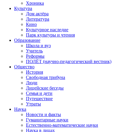
Хроника
Культура
Дом актёра
Литература
Кино
Культурное наследие
Парк культуры и чтения
Образование
Школа и вуз
Учитель
Реформы
ПОЛЁТ (научно-педагогический вестник)
Общество
История
Свободная трибуна
Люди
Лицейские беседы
Семья и дети
Путешествие
Утраты
Наука
Новости и факты
Гуманитарные науки
Естественно-математические науки
Наука в лицах