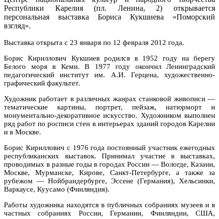
Республики Карелия (пл. Ленина, 2) открывается
персональная выставка Бориса Кукшиева «Поморский
взгляд».
Выставка открыта с 23 января по 12 февраля 2012 года.
Борис Кириллович Кукшиев родился в 1952 году на берегу
Белого моря в Кеми. В 1977 году окончил Ленинградский
педагогический институт им. А.И. Герцена, художественно-
графический факультет.
Художник работает в различных жанрах станковой живописи —
тематические картины, портрет, пейзаж, натюрморт и
монументально-декоративное искусство. Художником выполнен
ряд работ по росписи стен в интерьерах зданий городов Карелии
и в Москве.
Борис Кириллович с 1976 года постоянный участник ежегодных
республиканских выставок. Принимал участие в выставках,
проводимых в разные годы в городах России — Вологде, Казани,
Москве, Мурманске, Кирове, Санкт-Петербурге, а также за
рубежом — Нойбрандербурге, Эссене (Германия), Хельсинки,
Варкаусе, Куусамо (Финляндия).
Работы художника находятся в публичных собраниях музеев и в
частных собраниях России, Германии, Финляндии, США,