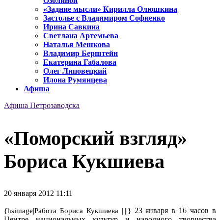
Озолиной
«Задние мысли» Кирилла Олюшкина
Застолье с Владимиром Софиенко
Ирина Савкина
Светлана Артемьева
Наталья Мешкова
Владимир Берштейн
Екатерина Габалова
Олег Липовецкий
Илона Румянцева
Афиша
Афиша Петрозаводска
«Поморский взгляд»
Бориса Кукшиева
20 января 2012 11:11
23 января в 16 часов в
{hsimage|Работа Бориса Кукшиева ||||}
Центре национальных культур и народного творчества