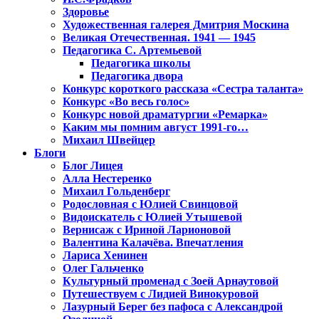
Здоровье
Художественная галерея Дмитрия Москина
Великая Отечественная. 1941 — 1945
Педагогика С. Артемьевой
Педагогика школы
Педагогика двора
Конкурс короткого рассказа «Сестра таланта»
Конкурс «Во весь голос»
Конкурс новой драматургии «Ремарка»
Каким мы помним август 1991-го…
Михаил Швейцер
Блоги
Блог Лицея
Алла Нестеренко
Михаил Гольденберг
Родословная с Юлией Свинцовой
Видоискатель с Юлией Утышевой
Вернисаж с Ириной Ларионовой
Валентина Калачёва. Впечатления
Лариса Хенинен
Олег Гальченко
Культурный променад с Зоей Арнаутовой
Путешествуем с Лидией Винокуровой
Лазурный Берег без пафоса с Александрой