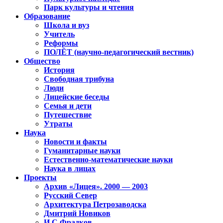
Парк культуры и чтения
Образование
Школа и вуз
Учитель
Реформы
ПОЛЁТ (научно-педагогический вестник)
Общество
История
Свободная трибуна
Люди
Лицейские беседы
Семья и дети
Путешествие
Утраты
Наука
Новости и факты
Гуманитарные науки
Естественно-математические науки
Наука в лицах
Проекты
Архив «Лицея». 2000 — 2003
Русский Север
Архитектура Петрозаводска
Дмитрий Новиков
И.С.Фрадков