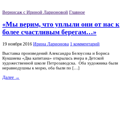
Вернисаж с Ириной Ларионовой
Главное
«Мы верим, что уплыли они от нас к
более счастливым берегам…»
19 ноября 2016
Ирина Ларионова
1 комментарий
Выставка произведений Александра Белоусова и Бориса
Кукшиева «Два капитана» открылась вчера в Детской
художественной школе Петрозаводска. Оба художника были
неравнодушны к морю, оба были по […]
Далее →