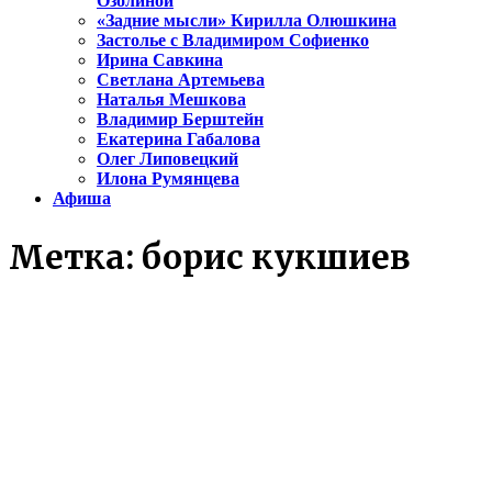
Озолиной
«Задние мысли» Кирилла Олюшкина
Застолье с Владимиром Софиенко
Ирина Савкина
Светлана Артемьева
Наталья Мешкова
Владимир Берштейн
Екатерина Габалова
Олег Липовецкий
Илона Румянцева
Афиша
Метка:
борис кукшиев