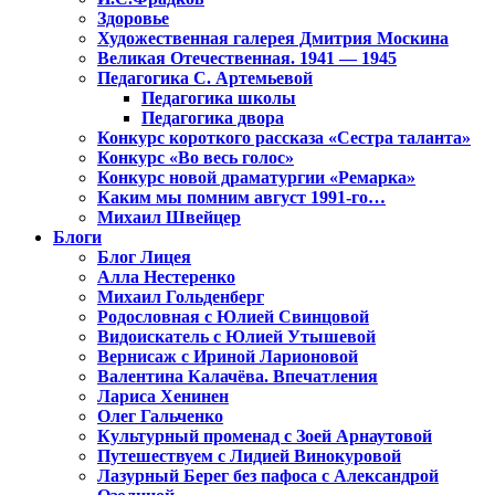
Здоровье
Художественная галерея Дмитрия Москина
Великая Отечественная. 1941 — 1945
Педагогика С. Артемьевой
Педагогика школы
Педагогика двора
Конкурс короткого рассказа «Сестра таланта»
Конкурс «Во весь голос»
Конкурс новой драматургии «Ремарка»
Каким мы помним август 1991-го…
Михаил Швейцер
Блоги
Блог Лицея
Алла Нестеренко
Михаил Гольденберг
Родословная с Юлией Свинцовой
Видоискатель с Юлией Утышевой
Вернисаж с Ириной Ларионовой
Валентина Калачёва. Впечатления
Лариса Хенинен
Олег Гальченко
Культурный променад с Зоей Арнаутовой
Путешествуем с Лидией Винокуровой
Лазурный Берег без пафоса с Александрой