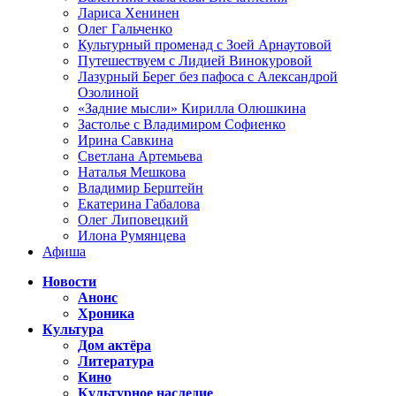
Лариса Хенинен
Олег Гальченко
Культурный променад с Зоей Арнаутовой
Путешествуем с Лидией Винокуровой
Лазурный Берег без пафоса с Александрой
Озолиной
«Задние мысли» Кирилла Олюшкина
Застолье с Владимиром Софиенко
Ирина Савкина
Светлана Артемьева
Наталья Мешкова
Владимир Берштейн
Екатерина Габалова
Олег Липовецкий
Илона Румянцева
Афиша
Новости
Анонс
Хроника
Культура
Дом актёра
Литература
Кино
Культурное наследие