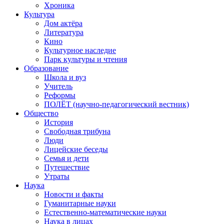
Хроника
Культура
Дом актёра
Литература
Кино
Культурное наследие
Парк культуры и чтения
Образование
Школа и вуз
Учитель
Реформы
ПОЛЁТ (научно-педагогический вестник)
Общество
История
Свободная трибуна
Люди
Лицейские беседы
Семья и дети
Путешествие
Утраты
Наука
Новости и факты
Гуманитарные науки
Естественно-математические науки
Наука в лицах