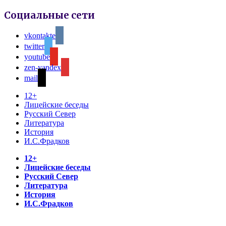
Социальные сети
vkontakte
twitter
youtube
zen-yandex
mail
12+
Лицейские беседы
Русский Север
Литература
История
И.С.Фрадков
12+
Лицейские беседы
Русский Север
Литература
История
И.С.Фрадков