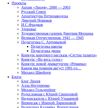
Проекты
Архив «Лицея». 2000 — 2003
Русский Север
Архитектура Петрозаводска
Дмитрий Новиков
И.С.Фрадков
Здоровье
Художественная галерея Дмитрия Москина
Великая Отечественная. 1941 — 1945
Педагогика С. Артемьевой
Педагогика школы
Педагогика двора
Конкурс короткого рассказа «Сестра таланта»
Конкурс «Во весь голос»
Конкурс новой драматургии «Ремарка»
Каким мы помним август 1991-го…
Михаил Швейцер
Блоги
Блог Лицея
Алла Нестеренко
Михаил Гольденберг
Родословная с Юлией Свинцовой
Видоискатель с Юлией Утышевой
Вернисаж с Ириной Ларионовой
Валентина Калачёва. Впечатления