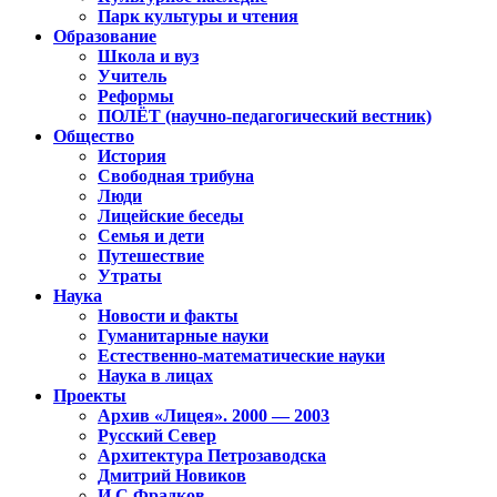
Парк культуры и чтения
Образование
Школа и вуз
Учитель
Реформы
ПОЛЁТ (научно-педагогический вестник)
Общество
История
Свободная трибуна
Люди
Лицейские беседы
Семья и дети
Путешествие
Утраты
Наука
Новости и факты
Гуманитарные науки
Естественно-математические науки
Наука в лицах
Проекты
Архив «Лицея». 2000 — 2003
Русский Север
Архитектура Петрозаводска
Дмитрий Новиков
И.С.Фрадков