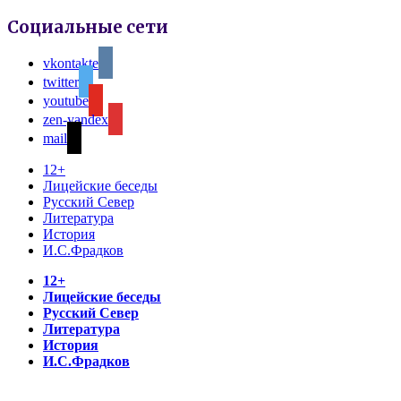
Социальные сети
vkontakte
twitter
youtube
zen-yandex
mail
12+
Лицейские беседы
Русский Север
Литература
История
И.С.Фрадков
12+
Лицейские беседы
Русский Север
Литература
История
И.С.Фрадков