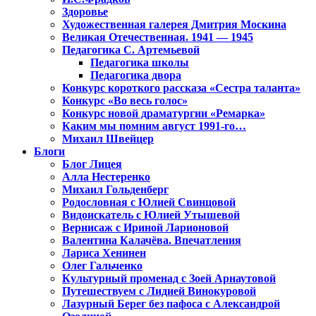
Здоровье
Художественная галерея Дмитрия Москина
Великая Отечественная. 1941 — 1945
Педагогика С. Артемьевой
Педагогика школы
Педагогика двора
Конкурс короткого рассказа «Сестра таланта»
Конкурс «Во весь голос»
Конкурс новой драматургии «Ремарка»
Каким мы помним август 1991-го…
Михаил Швейцер
Блоги
Блог Лицея
Алла Нестеренко
Михаил Гольденберг
Родословная с Юлией Свинцовой
Видоискатель с Юлией Утышевой
Вернисаж с Ириной Ларионовой
Валентина Калачёва. Впечатления
Лариса Хенинен
Олег Гальченко
Культурный променад с Зоей Арнаутовой
Путешествуем с Лидией Винокуровой
Лазурный Берег без пафоса с Александрой