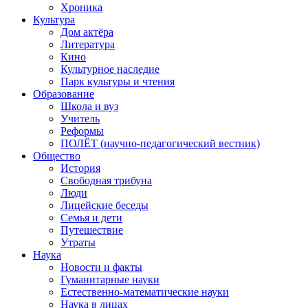
Хроника
Культура
Дом актёра
Литература
Кино
Культурное наследие
Парк культуры и чтения
Образование
Школа и вуз
Учитель
Реформы
ПОЛЁТ (научно-педагогический вестник)
Общество
История
Свободная трибуна
Люди
Лицейские беседы
Семья и дети
Путешествие
Утраты
Наука
Новости и факты
Гуманитарные науки
Естественно-математические науки
Наука в лицах