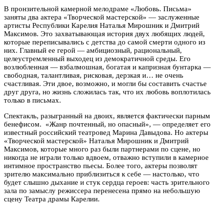
В пронзительной камерной мелодраме «Любовь. Письма»
заняты два актера «Творческой мастерской» — заслуженные
артисты Республики Карелия Наталья Мирошник и Дмитрий
Максимов. Это захватывающая история двух любящих людей,
которые переписывались с детства до самой смерти одного из
них. Главный ее герой — амбициозный, рациональный,
целеустремленный выходец из демократичной среды. Его
возлюбленная — взбалмошная, богатая и капризная бунтарка —
свободная, талантливая, рисковая, дерзкая и… не очень
счастливая. Эти двое, возможно, и могли бы составить счастье
друг друга, но жизнь сложилась так, что их любовь воплотилась
только в письмах.
Спектакль, разыгранный на двоих, является фактически парным
бенефисом. «Жанр почтенный, но опасный», — определяет его
известный российский театровед Марина Давыдова. Но актеры
«Творческой мастерской» Наталья Мирошник и Дмитрий
Максимов, которые много раз были партнерами по сцене, но
никогда не играли только вдвоем, отважно вступили в камерное
интимное пространство пьесы. Более того, актеры позволят
зрителю максимально приблизиться к себе — настолько, что
будет слышно дыхание и стук сердца героев: часть зрительного
зала по замыслу режиссера перенесена прямо на небольшую
сцену Театра драмы Карелии.