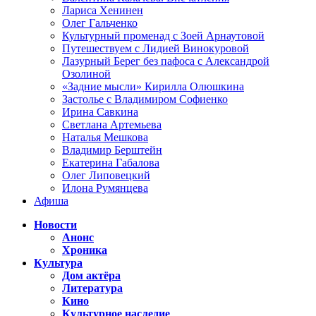
Лариса Хенинен
Олег Гальченко
Культурный променад с Зоей Арнаутовой
Путешествуем с Лидией Винокуровой
Лазурный Берег без пафоса с Александрой
Озолиной
«Задние мысли» Кирилла Олюшкина
Застолье с Владимиром Софиенко
Ирина Савкина
Светлана Артемьева
Наталья Мешкова
Владимир Берштейн
Екатерина Габалова
Олег Липовецкий
Илона Румянцева
Афиша
Новости
Анонс
Хроника
Культура
Дом актёра
Литература
Кино
Культурное наследие