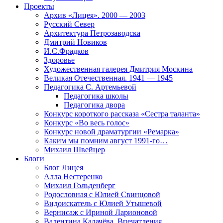
Проекты
Архив «Лицея». 2000 — 2003
Русский Север
Архитектура Петрозаводска
Дмитрий Новиков
И.С.Фрадков
Здоровье
Художественная галерея Дмитрия Москина
Великая Отечественная. 1941 — 1945
Педагогика С. Артемьевой
Педагогика школы
Педагогика двора
Конкурс короткого рассказа «Сестра таланта»
Конкурс «Во весь голос»
Конкурс новой драматургии «Ремарка»
Каким мы помним август 1991-го…
Михаил Швейцер
Блоги
Блог Лицея
Алла Нестеренко
Михаил Гольденберг
Родословная с Юлией Свинцовой
Видоискатель с Юлией Утышевой
Вернисаж с Ириной Ларионовой
Валентина Калачёва. Впечатления