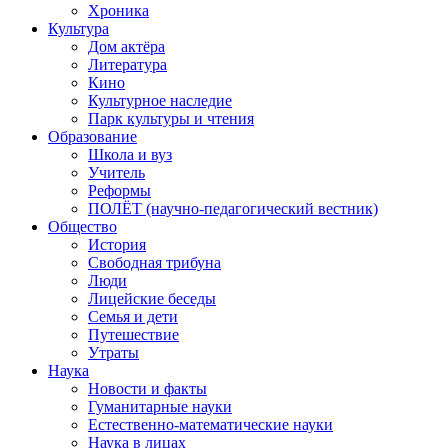
Хроника
Культура
Дом актёра
Литература
Кино
Культурное наследие
Парк культуры и чтения
Образование
Школа и вуз
Учитель
Реформы
ПОЛЁТ (научно-педагогический вестник)
Общество
История
Свободная трибуна
Люди
Лицейские беседы
Семья и дети
Путешествие
Утраты
Наука
Новости и факты
Гуманитарные науки
Естественно-математические науки
Наука в лицах