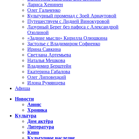
Лариса Хенинен
Олег Гальченко
Культурный променад с Зоей Арнаутовой
Путешествуем с Лидией Винокуровой
Лазурный Берег без пафоса с Александрой
Озолиной
«Задние мысли» Кирилла Олюшкина
Застолье с Владимиром Софиенко
Ирина Савкина
Светлана Артемьева
Наталья Мешкова
Владимир Берштейн
Екатерина Габалова
Олег Липовецкий
Илона Румянцева
Афиша
Новости
Анонс
Хроника
Культура
Дом актёра
Литература
Кино
Культурное наследие