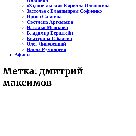
Озолиной
«Задние мысли» Кирилла Олюшкина
Застолье с Владимиром Софиенко
Ирина Савкина
Светлана Артемьева
Наталья Мешкова
Владимир Берштейн
Екатерина Габалова
Олег Липовецкий
Илона Румянцева
Афиша
Метка:
дмитрий
максимов