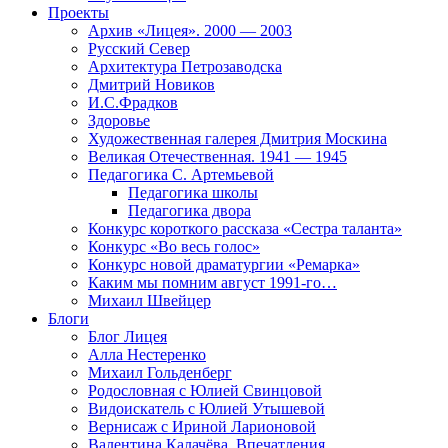
Проекты
Архив «Лицея». 2000 — 2003
Русский Север
Архитектура Петрозаводска
Дмитрий Новиков
И.С.Фрадков
Здоровье
Художественная галерея Дмитрия Москина
Великая Отечественная. 1941 — 1945
Педагогика С. Артемьевой
Педагогика школы
Педагогика двора
Конкурс короткого рассказа «Сестра таланта»
Конкурс «Во весь голос»
Конкурс новой драматургии «Ремарка»
Каким мы помним август 1991-го…
Михаил Швейцер
Блоги
Блог Лицея
Алла Нестеренко
Михаил Гольденберг
Родословная с Юлией Свинцовой
Видоискатель с Юлией Утышевой
Вернисаж с Ириной Ларионовой
Валентина Калачёва. Впечатления