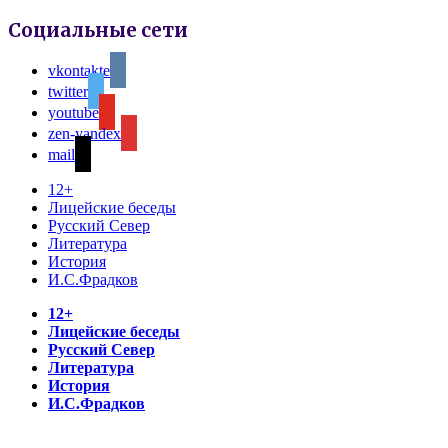
Социальные сети
vkontakte
twitter
youtube
zen-yandex
mail
12+
Лицейские беседы
Русский Север
Литература
История
И.С.Фрадков
12+
Лицейские беседы
Русский Север
Литература
История
И.С.Фрадков