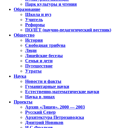
Парк культуры и чтения
Образование
Школа и вуз
Учитель
Реформы
ПОЛЁТ (научно-педагогический вестник)
Общество
История
Свободная трибуна
Люди
Лицейские беседы
Семья и дети
Путешествие
Утраты
Наука
Новости и факты
Гуманитарные науки
Естественно-математические науки
Наука в лицах
Проекты
Архив «Лицея». 2000 — 2003
Русский Север
Архитектура Петрозаводска
Дмитрий Новиков
И.С.Фрадков