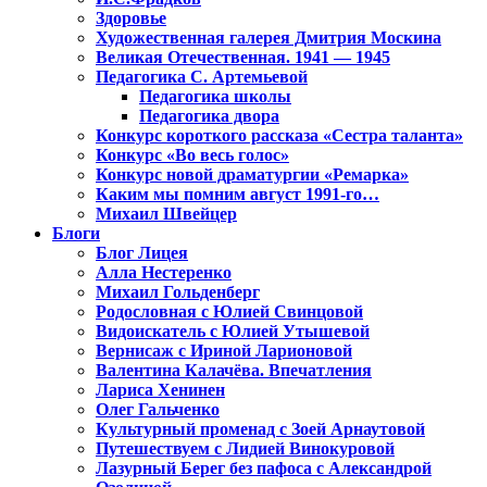
Здоровье
Художественная галерея Дмитрия Москина
Великая Отечественная. 1941 — 1945
Педагогика С. Артемьевой
Педагогика школы
Педагогика двора
Конкурс короткого рассказа «Сестра таланта»
Конкурс «Во весь голос»
Конкурс новой драматургии «Ремарка»
Каким мы помним август 1991-го…
Михаил Швейцер
Блоги
Блог Лицея
Алла Нестеренко
Михаил Гольденберг
Родословная с Юлией Свинцовой
Видоискатель с Юлией Утышевой
Вернисаж с Ириной Ларионовой
Валентина Калачёва. Впечатления
Лариса Хенинен
Олег Гальченко
Культурный променад с Зоей Арнаутовой
Путешествуем с Лидией Винокуровой
Лазурный Берег без пафоса с Александрой