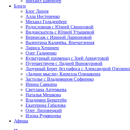
Михаил Швейцер
Блоги
Блог Лицея
Алла Нестеренко
Михаил Гольденберг
Родословная с Юлией Свинцовой
Видоискатель с Юлией Утышевой
Вернисаж с Ириной Ларионовой
Валентина Калачёва. Впечатления
Лариса Хенинен
Олег Гальченко
Культурный променад с Зоей Арнаутовой
Путешествуем с Лидией Винокуровой
Лазурный Берег без пафоса с Александрой Озолино
«Задние мысли» Кирилла Олюшкина
Застолье с Владимиром Софиенко
Ирина Савкина
Светлана Артемьева
Наталья Мешкова
Владимир Берштейн
Екатерина Габалова
Олег Липовецкий
Илона Румянцева
Афиша