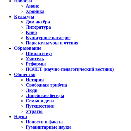
Новости
Анонс
Хроника
Культура
Дом актёра
Литература
Кино
Культурное наследие
Парк культуры и чтения
Образование
Школа и вуз
Учитель
Реформы
ПОЛЁТ (научно-педагогический вестник)
Общество
История
Свободная трибуна
Люди
Лицейские беседы
Семья и дети
Путешествие
Утраты
Наука
Новости и факты
Гуманитарные науки