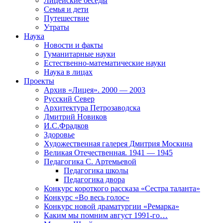
Лицейские беседы
Семья и дети
Путешествие
Утраты
Наука
Новости и факты
Гуманитарные науки
Естественно-математические науки
Наука в лицах
Проекты
Архив «Лицея». 2000 — 2003
Русский Север
Архитектура Петрозаводска
Дмитрий Новиков
И.С.Фрадков
Здоровье
Художественная галерея Дмитрия Москина
Великая Отечественная. 1941 — 1945
Педагогика С. Артемьевой
Педагогика школы
Педагогика двора
Конкурс короткого рассказа «Сестра таланта»
Конкурс «Во весь голос»
Конкурс новой драматургии «Ремарка»
Каким мы помним август 1991-го…