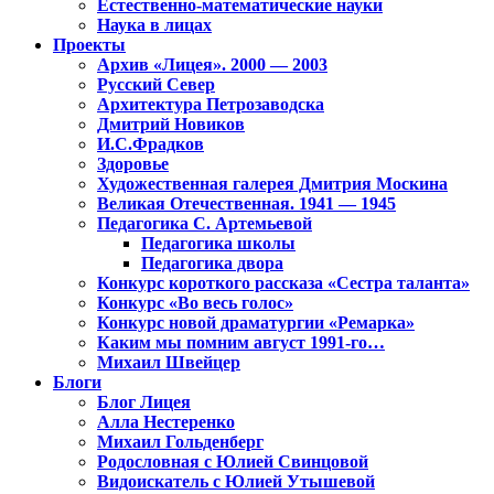
Естественно-математические науки
Наука в лицах
Проекты
Архив «Лицея». 2000 — 2003
Русский Север
Архитектура Петрозаводска
Дмитрий Новиков
И.С.Фрадков
Здоровье
Художественная галерея Дмитрия Москина
Великая Отечественная. 1941 — 1945
Педагогика С. Артемьевой
Педагогика школы
Педагогика двора
Конкурс короткого рассказа «Сестра таланта»
Конкурс «Во весь голос»
Конкурс новой драматургии «Ремарка»
Каким мы помним август 1991-го…
Михаил Швейцер
Блоги
Блог Лицея
Алла Нестеренко
Михаил Гольденберг
Родословная с Юлией Свинцовой
Видоискатель с Юлией Утышевой