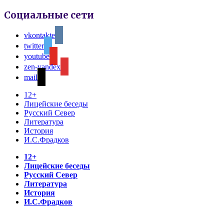
Социальные сети
vkontakte
twitter
youtube
zen-yandex
mail
12+
Лицейские беседы
Русский Север
Литература
История
И.С.Фрадков
12+
Лицейские беседы
Русский Север
Литература
История
И.С.Фрадков