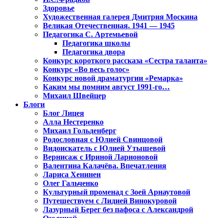
Здоровье
Художественная галерея Дмитрия Москина
Великая Отечественная. 1941 — 1945
Педагогика С. Артемьевой
Педагогика школы
Педагогика двора
Конкурс короткого рассказа «Сестра таланта»
Конкурс «Во весь голос»
Конкурс новой драматургии «Ремарка»
Каким мы помним август 1991-го…
Михаил Швейцер
Блоги
Блог Лицея
Алла Нестеренко
Михаил Гольденберг
Родословная с Юлией Свинцовой
Видоискатель с Юлией Утышевой
Вернисаж с Ириной Ларионовой
Валентина Калачёва. Впечатления
Лариса Хенинен
Олег Гальченко
Культурный променад с Зоей Арнаутовой
Путешествуем с Лидией Винокуровой
Лазурный Берег без пафоса с Александрой