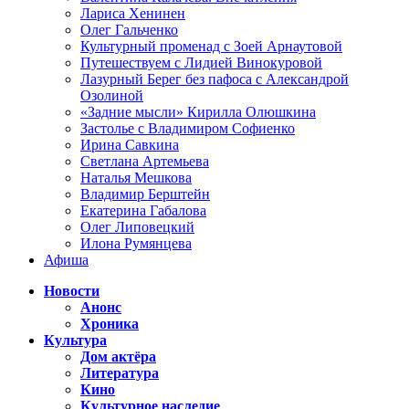
Лариса Хенинен
Олег Гальченко
Культурный променад с Зоей Арнаутовой
Путешествуем с Лидией Винокуровой
Лазурный Берег без пафоса с Александрой
Озолиной
«Задние мысли» Кирилла Олюшкина
Застолье с Владимиром Софиенко
Ирина Савкина
Светлана Артемьева
Наталья Мешкова
Владимир Берштейн
Екатерина Габалова
Олег Липовецкий
Илона Румянцева
Афиша
Новости
Анонс
Хроника
Культура
Дом актёра
Литература
Кино
Культурное наследие