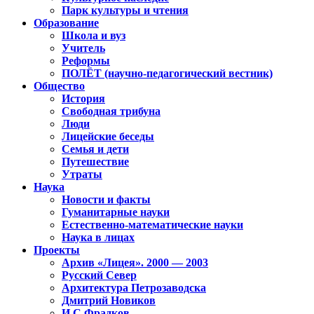
Парк культуры и чтения
Образование
Школа и вуз
Учитель
Реформы
ПОЛЁТ (научно-педагогический вестник)
Общество
История
Свободная трибуна
Люди
Лицейские беседы
Семья и дети
Путешествие
Утраты
Наука
Новости и факты
Гуманитарные науки
Естественно-математические науки
Наука в лицах
Проекты
Архив «Лицея». 2000 — 2003
Русский Север
Архитектура Петрозаводска
Дмитрий Новиков
И.С.Фрадков