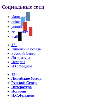
Социальные сети
vkontakte
twitter
youtube
zen-yandex
mail
12+
Лицейские беседы
Русский Север
Литература
История
И.С.Фрадков
12+
Лицейские беседы
Русский Север
Литература
История
И.С.Фрадков