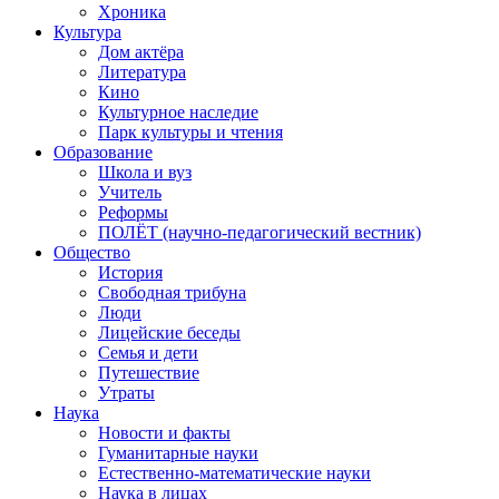
Хроника
Культура
Дом актёра
Литература
Кино
Культурное наследие
Парк культуры и чтения
Образование
Школа и вуз
Учитель
Реформы
ПОЛЁТ (научно-педагогический вестник)
Общество
История
Свободная трибуна
Люди
Лицейские беседы
Семья и дети
Путешествие
Утраты
Наука
Новости и факты
Гуманитарные науки
Естественно-математические науки
Наука в лицах