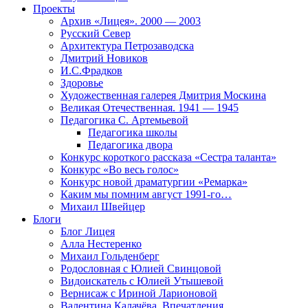
Проекты
Архив «Лицея». 2000 — 2003
Русский Север
Архитектура Петрозаводска
Дмитрий Новиков
И.С.Фрадков
Здоровье
Художественная галерея Дмитрия Москина
Великая Отечественная. 1941 — 1945
Педагогика С. Артемьевой
Педагогика школы
Педагогика двора
Конкурс короткого рассказа «Сестра таланта»
Конкурс «Во весь голос»
Конкурс новой драматургии «Ремарка»
Каким мы помним август 1991-го…
Михаил Швейцер
Блоги
Блог Лицея
Алла Нестеренко
Михаил Гольденберг
Родословная с Юлией Свинцовой
Видоискатель с Юлией Утышевой
Вернисаж с Ириной Ларионовой
Валентина Калачёва. Впечатления