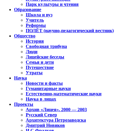
Парк культуры и чтения
Образование
Школа и вуз
Учитель
Реформы
ПОЛЁТ (научно-педагогический вестник)
Общество
История
Свободная трибуна
Люди
Лицейские беседы
Семья и дети
Путешествие
Утраты
Наука
Новости и факты
Гуманитарные науки
Естественно-математические науки
Наука в лицах
Проекты
Архив «Лицея». 2000 — 2003
Русский Север
Архитектура Петрозаводска
Дмитрий Новиков
И.С.Фрадков