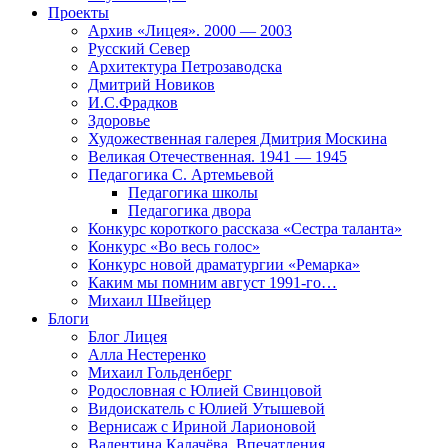
Проекты
Архив «Лицея». 2000 — 2003
Русский Север
Архитектура Петрозаводска
Дмитрий Новиков
И.С.Фрадков
Здоровье
Художественная галерея Дмитрия Москина
Великая Отечественная. 1941 — 1945
Педагогика С. Артемьевой
Педагогика школы
Педагогика двора
Конкурс короткого рассказа «Сестра таланта»
Конкурс «Во весь голос»
Конкурс новой драматургии «Ремарка»
Каким мы помним август 1991-го…
Михаил Швейцер
Блоги
Блог Лицея
Алла Нестеренко
Михаил Гольденберг
Родословная с Юлией Свинцовой
Видоискатель с Юлией Утышевой
Вернисаж с Ириной Ларионовой
Валентина Калачёва. Впечатления