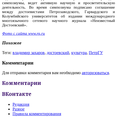
симпозиумы, ведет активную научную и просветительскую
деятельность. Во время симпозиума подписано соглашение
между достоевистами Петрозаводского, Гарвардского и
Колумбийского университетов об издании международного
многоязычного сетевого научного журнала «Неизвестный
Достоевский».
Фото с сайта www.rg.ru
Похожее
Теги:
владимир захаров
,
достоевский
,
культура
,
ПетрГУ
Комментарии
Для отправки комментария вам необходимо
авторизоваться
.
Комментарии
ВКонтакте
Редакция
Разное
Правила комментирования