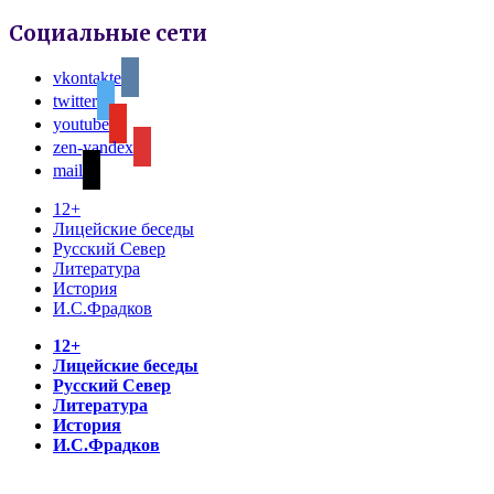
Социальные сети
vkontakte
twitter
youtube
zen-yandex
mail
12+
Лицейские беседы
Русский Север
Литература
История
И.С.Фрадков
12+
Лицейские беседы
Русский Север
Литература
История
И.С.Фрадков