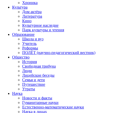
Хроника
Культура
Дом актёра
Литература
Кино
Культурное наследие
Парк культуры и чтения
Образование
Школа и вуз
Учитель
Реформы
ПОЛЁТ (научно-педагогический вестник)
Общество
История
Свободная трибуна
Люди
Лицейские беседы
Семья и дети
Путешествие
Утраты
Наука
Новости и факты
Гуманитарные науки
Естественно-математические науки
Наука в лицах