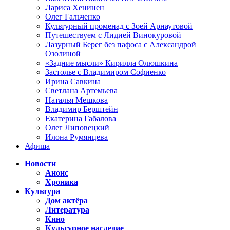
Лариса Хенинен
Олег Гальченко
Культурный променад с Зоей Арнаутовой
Путешествуем с Лидией Винокуровой
Лазурный Берег без пафоса с Александрой
Озолиной
«Задние мысли» Кирилла Олюшкина
Застолье с Владимиром Софиенко
Ирина Савкина
Светлана Артемьева
Наталья Мешкова
Владимир Берштейн
Екатерина Габалова
Олег Липовецкий
Илона Румянцева
Афиша
Новости
Анонс
Хроника
Культура
Дом актёра
Литература
Кино
Культурное наследие