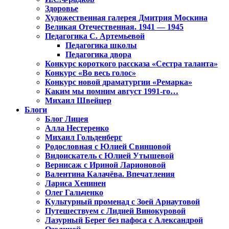
Здоровье
Художественная галерея Дмитрия Москина
Великая Отечественная. 1941 — 1945
Педагогика С. Артемьевой
Педагогика школы
Педагогика двора
Конкурс короткого рассказа «Сестра таланта»
Конкурс «Во весь голос»
Конкурс новой драматургии «Ремарка»
Каким мы помним август 1991-го…
Михаил Швейцер
Блоги
Блог Лицея
Алла Нестеренко
Михаил Гольденберг
Родословная с Юлией Свинцовой
Видоискатель с Юлией Утышевой
Вернисаж с Ириной Ларионовой
Валентина Калачёва. Впечатления
Лариса Хенинен
Олег Гальченко
Культурный променад с Зоей Арнаутовой
Путешествуем с Лидией Винокуровой
Лазурный Берег без пафоса с Александрой