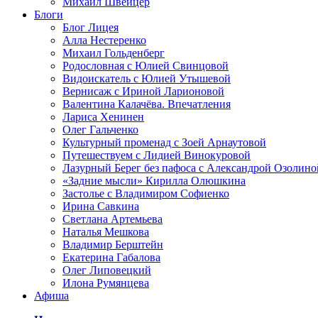
Михаил Швейцер
Блоги
Блог Лицея
Алла Нестеренко
Михаил Гольденберг
Родословная с Юлией Свинцовой
Видоискатель с Юлией Утышевой
Вернисаж с Ириной Ларионовой
Валентина Калачёва. Впечатления
Лариса Хенинен
Олег Гальченко
Культурный променад с Зоей Арнаутовой
Путешествуем с Лидией Винокуровой
Лазурный Берег без пафоса с Александрой Озолино
«Задние мысли» Кирилла Олюшкина
Застолье с Владимиром Софиенко
Ирина Савкина
Светлана Артемьева
Наталья Мешкова
Владимир Берштейн
Екатерина Габалова
Олег Липовецкий
Илона Румянцева
Афиша