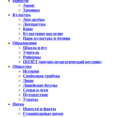
Новости
Анонс
Хроника
Культура
Дом актёра
Литература
Кино
Культурное наследие
Парк культуры и чтения
Образование
Школа и вуз
Учитель
Реформы
ПОЛЁТ (научно-педагогический вестник)
Общество
История
Свободная трибуна
Люди
Лицейские беседы
Семья и дети
Путешествие
Утраты
Наука
Новости и факты
Гуманитарные науки