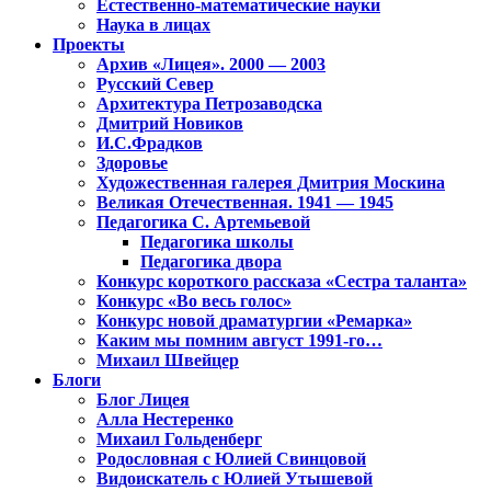
Естественно-математические науки
Наука в лицах
Проекты
Архив «Лицея». 2000 — 2003
Русский Север
Архитектура Петрозаводска
Дмитрий Новиков
И.С.Фрадков
Здоровье
Художественная галерея Дмитрия Москина
Великая Отечественная. 1941 — 1945
Педагогика С. Артемьевой
Педагогика школы
Педагогика двора
Конкурс короткого рассказа «Сестра таланта»
Конкурс «Во весь голос»
Конкурс новой драматургии «Ремарка»
Каким мы помним август 1991-го…
Михаил Швейцер
Блоги
Блог Лицея
Алла Нестеренко
Михаил Гольденберг
Родословная с Юлией Свинцовой
Видоискатель с Юлией Утышевой