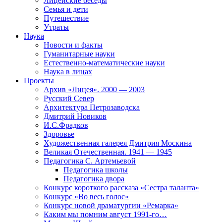
Лицейские беседы
Семья и дети
Путешествие
Утраты
Наука
Новости и факты
Гуманитарные науки
Естественно-математические науки
Наука в лицах
Проекты
Архив «Лицея». 2000 — 2003
Русский Север
Архитектура Петрозаводска
Дмитрий Новиков
И.С.Фрадков
Здоровье
Художественная галерея Дмитрия Москина
Великая Отечественная. 1941 — 1945
Педагогика С. Артемьевой
Педагогика школы
Педагогика двора
Конкурс короткого рассказа «Сестра таланта»
Конкурс «Во весь голос»
Конкурс новой драматургии «Ремарка»
Каким мы помним август 1991-го…