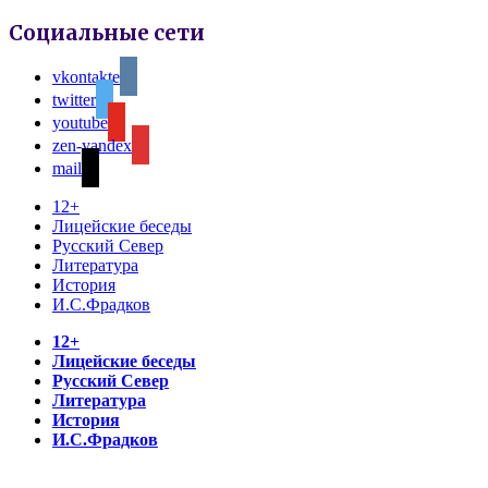
Социальные сети
vkontakte
twitter
youtube
zen-yandex
mail
12+
Лицейские беседы
Русский Север
Литература
История
И.С.Фрадков
12+
Лицейские беседы
Русский Север
Литература
История
И.С.Фрадков