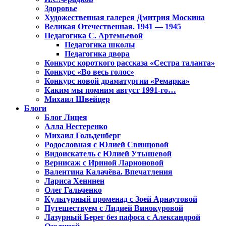
Здоровье
Художественная галерея Дмитрия Москина
Великая Отечественная. 1941 — 1945
Педагогика С. Артемьевой
Педагогика школы
Педагогика двора
Конкурс короткого рассказа «Сестра таланта»
Конкурс «Во весь голос»
Конкурс новой драматургии «Ремарка»
Каким мы помним август 1991-го…
Михаил Швейцер
Блоги
Блог Лицея
Алла Нестеренко
Михаил Гольденберг
Родословная с Юлией Свинцовой
Видоискатель с Юлией Утышевой
Вернисаж с Ириной Ларионовой
Валентина Калачёва. Впечатления
Лариса Хенинен
Олег Гальченко
Культурный променад с Зоей Арнаутовой
Путешествуем с Лидией Винокуровой
Лазурный Берег без пафоса с Александрой