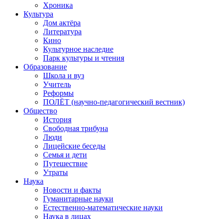
Хроника
Культура
Дом актёра
Литература
Кино
Культурное наследие
Парк культуры и чтения
Образование
Школа и вуз
Учитель
Реформы
ПОЛЁТ (научно-педагогический вестник)
Общество
История
Свободная трибуна
Люди
Лицейские беседы
Семья и дети
Путешествие
Утраты
Наука
Новости и факты
Гуманитарные науки
Естественно-математические науки
Наука в лицах