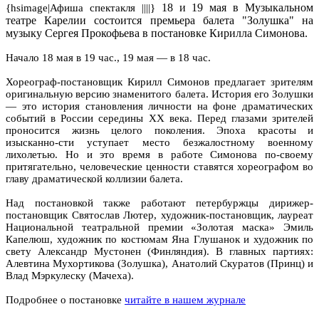
18 и 19 мая в Музыкальном
{hsimage|Афиша спектакля ||||}
театре Карелии состоится премьера балета "Золушка" на
музыку Сергея Прокофьева в постановке Кирилла Симонова.
Начало 18 мая в 19 час., 19 мая — в 18 час.
Хореограф-постановщик Кирилл Симонов предлагает зрителям
оригинальную версию знаменитого балета. История его Золушки
— это история становления личности на фоне драматических
событий в России середины XX века. Перед глазами зрителей
проносится жизнь целого поколения. Эпоха красоты и
изысканно-сти уступает место безжалостному военному
лихолетью. Но и это время в работе Симонова по-своему
притягательно, человеческие ценности ставятся хореографом во
главу драматической коллизии балета.
Над постановкой также работают петербуржцы дирижер-
постановщик Святослав Лютер, художник-постановщик, лауреат
Национальной театральной премии «Золотая маска» Эмиль
Капелюш, художник по костюмам Яна Глушанок и художник по
свету Александр Мустонен (Финляндия). В главных партиях:
Алевтина Мухортикова (Золушка), Анатолий Скуратов (Принц) и
Влад Мэркулеску (Мачеха).
Подробнее о постановке
читайте в нашем журнале