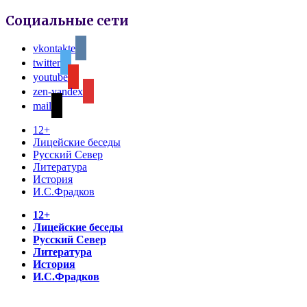
Социальные сети
vkontakte
twitter
youtube
zen-yandex
mail
12+
Лицейские беседы
Русский Север
Литература
История
И.С.Фрадков
12+
Лицейские беседы
Русский Север
Литература
История
И.С.Фрадков