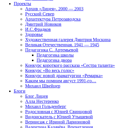
Проекты
Архив «Лицея». 2000 — 2003
Русский Север
Архитектура Петрозаводска
Дмитрий Новиков
И.С.Фрадков
Здоровье
Художественная галерея Дмитрия Москина
Великая Отечественная. 1941 — 1945
Педагогика С. Артемьевой
Педагогика школы
Педагогика двора
Конкурс короткого рассказа «Сестра таланта»
Конкурс «Во весь голос»
Конкурс новой драматургии «Ремарка»
Каким мы помним август 1991-го…
Михаил Швейцер
Блоги
Блог Лицея
Алла Нестеренко
Михаил Гольденберг
Родословная с Юлией Свинцовой
Видоискатель с Юлией Утышевой
Вернисаж с Ириной Ларионовой
Валентина Калачёва. Впечатления