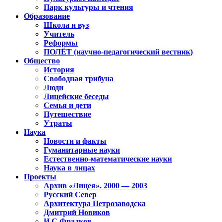
Парк культуры и чтения
Образование
Школа и вуз
Учитель
Реформы
ПОЛЁТ (научно-педагогический вестник)
Общество
История
Свободная трибуна
Люди
Лицейские беседы
Семья и дети
Путешествие
Утраты
Наука
Новости и факты
Гуманитарные науки
Естественно-математические науки
Наука в лицах
Проекты
Архив «Лицея». 2000 — 2003
Русский Север
Архитектура Петрозаводска
Дмитрий Новиков
И.С.Фрадков