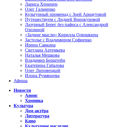
Лариса Хенинен
Олег Гальченко
Культурный променад с Зоей Арнаутовой
Путешествуем с Лидией Винокуровой
Лазурный Берег без пафоса с Александрой
Озолиной
«Задние мысли» Кирилла Олюшкина
Застолье с Владимиром Софиенко
Ирина Савкина
Светлана Артемьева
Наталья Мешкова
Владимир Берштейн
Екатерина Габалова
Олег Липовецкий
Илона Румянцева
Афиша
Новости
Анонс
Хроника
Культура
Дом актёра
Литература
Кино
Культурное наследие