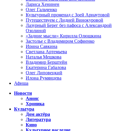
Лариса Хенинен
Олег Гальченко
Культурный променад с Зоей Арнаутовой
Путешествуем с Лидией Винокуровой
Лазурный Берег без пафоса с Александрой
Озолиной
«Задние мысли» Кирилла Олюшкина
Застолье с Владимиром Софиенко
Ирина Савкина
Светлана Артемьева
Наталья Мешкова
Владимир Берштейн
Екатерина Габалова
Олег Липовецкий
Илона Румянцева
Афиша
Новости
Анонс
Хроника
Культура
Дом актёра
Литература
Кино
Культурное наследие