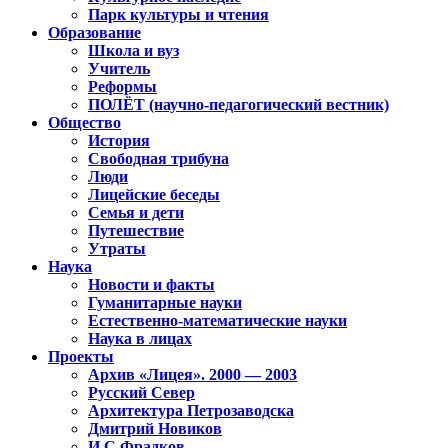
Парк культуры и чтения
Образование
Школа и вуз
Учитель
Реформы
ПОЛЁТ (научно-педагогический вестник)
Общество
История
Свободная трибуна
Люди
Лицейские беседы
Семья и дети
Путешествие
Утраты
Наука
Новости и факты
Гуманитарные науки
Естественно-математические науки
Наука в лицах
Проекты
Архив «Лицея». 2000 — 2003
Русский Север
Архитектура Петрозаводска
Дмитрий Новиков
И.С.Фрадков