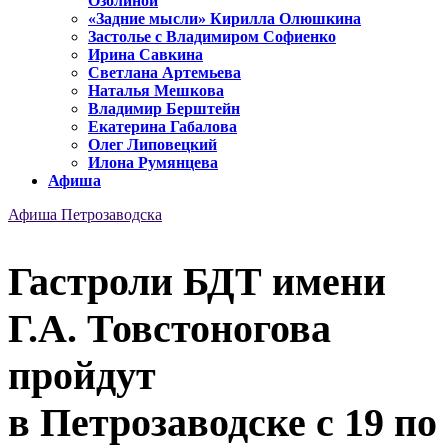
Озолиной
«Задние мысли» Кирилла Олюшкина
Застолье с Владимиром Софиенко
Ирина Савкина
Светлана Артемьева
Наталья Мешкова
Владимир Берштейн
Екатерина Габалова
Олег Липовецкий
Илона Румянцева
Афиша
Афиша Петрозаводска
Гастроли БДТ имени
Г.А. Товстоногова
пройдут
в Петрозаводске с 19 по