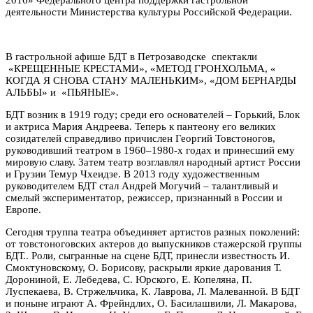
деятельности Министерства культуры Российской Федерации.
В гастрольной афише БДТ в Петрозаводске спектакли
«
КРЕЩЕННЫЕ КРЕСТАМИ», «МЕТОД ГРОНХОЛЬМА, «
КОГДА Я СНОВА СТАНУ МАЛЕНЬКИМ», «ДОМ БЕРНАРДЫ
АЛЬБЫ» и «ПЬЯНЫЕ».
БДТ возник в 1919 году; среди его основателей – Горький, Блок
и актриса Мария Андреева. Теперь к пантеону его великих
созидателей справедливо причислен Георгий Товстоногов,
руководивший театром в 1960–1980-х годах и принесший ему
мировую славу. Затем театр возглавлял народный артист России
и Грузии Темур Чхеидзе. В 2013 году художественным
руководителем БДТ стал Андрей Могучий – талантливый и
смелый экспериментатор, режиссер, признанный в России и
Европе.
Сегодня труппа театра объединяет артистов разных поколений:
от товстоноговских актеров до выпускников стажерской группы
БДТ.. Роли, сыгранные на сцене БДТ, принесли известность И.
Смоктуновскому, О. Борисову, раскрыли яркие дарования Т.
Дорониной, Е. Лебедева, С. Юрского, Е. Копеляна, П.
Луспекаева, В. Стржельчика, К. Лаврова, Л. Малеванной. В БДТ
и поныне играют А. Фрейндлих, О. Басилашвили, Л. Макарова,