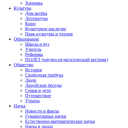
Хроника
Культура
Дом актёра
Литература
Кино
Культурное наследие
Парк культуры и чтения
Образование
Школа и вуз
Учитель
Реформы
ПОЛЁТ (научно-педагогический вестник)
Общество
История
Свободная трибуна
Люди
Лицейские беседы
Семья и дети
Путешествие
Утраты
Наука
Новости и факты
Гуманитарные науки
Естественно-математические науки
Наука в лицах