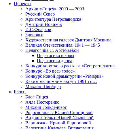
Проекты
Архив «Лицея». 2000 — 2003
Русский Север
Архитектура Петрозаводска
Дмитрий Новиков
И.С.Фрадков
Здоровье
Художественная галерея Дмитрия Москина
Великая Отечественная. 1941 — 1945
Педагогика С. Артемьевой
Педагогика школы
Педагогика двора
Конкурс короткого рассказа «Сестра таланта»
Конкурс «Во весь голос»
Конкурс новой драматургии «Ремарка»
Каким мы помним август 1991-го…
Михаил Швейцер
Блоги
Блог Лицея
Алла Нестеренко
Михаил Гольденберг
Родословная с Юлией Свинцовой
Видоискатель с Юлией Утышевой
Вернисаж с Ириной Ларионовой
Валентина Калачёва. Впечатления