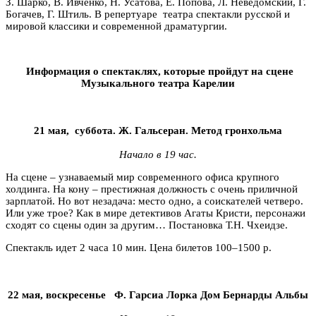
З. Шарко, В. Ивченко, Н. Усатова, Е. Попова, Л. Неведомский, Г.
Богачев, Г. Штиль. В репертуаре театра спектакли русской и
мировой классики и современной драматургии.
Информация о спектаклях, которые пройдут на сцене
Музыкального театра Карелии
21 мая, суббота.
Ж. Гальсеран.
Метод гронхольма
Начало в 19 час.
На сцене – узнаваемый мир современного офиса крупного
холдинга. На кону – престижная должность с очень приличной
зарплатой. Но вот незадача: место одно, а соискателей четверо.
Или уже трое? Как в мире детективов Агаты Кристи, персонажи
сходят со сцены один за другим… Постановка Т.Н. Чхеидзе.
Спектакль идет 2 часа 10 мин. Цена билетов 100–1500 р.
22 мая, воскресенье Ф. Гарсиа Лорка Д
ом Бернарды Альбы