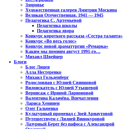
Здоровье
Художественная галерея Дмитрия Москина
Великая Отечественная. 1941 — 1945
Педагогика С. Артемьевой
Педагогика школы
Педагогика двора
Конкурс короткого рассказа «Сестра таланта»
Конкурс «Во весь голос»
Конкурс новой драматургии «Ремарка»
Каким мы помним август 1991-го…
Михаил Швейцер
Блоги
Блог Лицея
Алла Нестеренко
Михаил Гольденберг
Родословная с Юлией Свинцовой
Видоискатель с Юлией Утышевой
Вернисаж с Ириной Ларионовой
Валентина Калачёва. Впечатления
Лариса Хенинен
Олег Гальченко
Культурный променад с Зоей Арнаутовой
Путешествуем с Лидией Винокуровой
Лазурный Берег без пафоса с Александрой