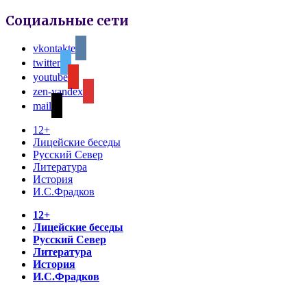
Социальные сети
vkontakte
twitter
youtube
zen-yandex
mail
12+
Лицейские беседы
Русский Север
Литература
История
И.С.Фрадков
12+
Лицейские беседы
Русский Север
Литература
История
И.С.Фрадков