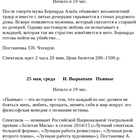
Начало в 19 час.
После смерти мужа Бернарда Альба объявляет восьмилетний
траур и вместе с пятью дочерьми скрывается в стенах родового
дома. Вскоре появляется мужчина, который сватается к старшей
из дочерей. Однако настоящую любовь он испытывает к
младшей, которая так же страстно влюбляется в него. Бернарда
готова пойти на убийство…
Постановка Т.Н. Чхеидзе.
Спектакль идет 2 часа 20 мин. Цена билетов 200–1500 р.
25 мая, среда
И. Вырыпаев П
ьяные
Начало в 19 час.
«Пьяные» – это история о том, что каждый из нас должен не
бояться жить, любить, прощать, менять себя и мир вокруг. это
философская комедия о познании истины.
Спектакль — номинант Российской Национальной театральной
премии «Золотая Маска» в сезоне 2014/15 («Лучший спектакль
большой формы», «Лучшая работа режиссера», «Лучшая роль
второго плана», «Лучшая работа художника»). Постановка А.