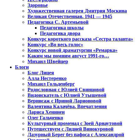
Здоровье
Художественная галерея Дмитрия Москина
Великая Отечественная. 1941 — 1945
Педагогика С. Артемьевой
Педагогика школы
Педагогика двора
Конкурс короткого рассказа «Сестра таланта»
Конкурс «Во весь голос»
Конкурс новой драматургии «Ремарка»
Каким мы помним август 1991-го…
Михаил Швейцер
Блоги
Блог Лицея
Алла Нестеренко
Михаил Гольденберг
Родословная с Юлией Свинцовой
Видоискатель с Юлией Утышевой
Вернисаж с Ириной Ларионовой
Валентина Калачёва. Впечатления
Лариса Хенинен
Олег Гальченко
Культурный променад с Зоей Арнаутовой
Путешествуем с Лидией Винокуровой
Лазурный Берег без пафоса с Александрой