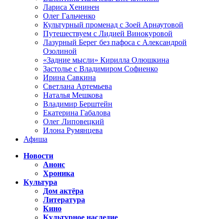
Лариса Хенинен
Олег Гальченко
Культурный променад с Зоей Арнаутовой
Путешествуем с Лидией Винокуровой
Лазурный Берег без пафоса с Александрой
Озолиной
«Задние мысли» Кирилла Олюшкина
Застолье с Владимиром Софиенко
Ирина Савкина
Светлана Артемьева
Наталья Мешкова
Владимир Берштейн
Екатерина Габалова
Олег Липовецкий
Илона Румянцева
Афиша
Новости
Анонс
Хроника
Культура
Дом актёра
Литература
Кино
Культурное наследие