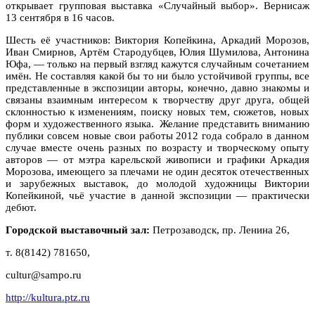
открывает групповая выставка «Случайный выбор». Вернисаж
13 сентября в 16 часов.
Шесть её участников: Виктория Копейкина, Аркадий Морозов,
Иван Смирнов, Артём Стародубцев, Юлия Шумилова, Антонина
Юфа, — только на первый взгляд кажутся случайным сочетанием
имён. Не составляя какой бы то ни было устойчивой группы, все
представленные в экспозиции авторы, конечно, давно знакомы и
связаны взаимным интересом к творчеству друг друга, общей
склонностью к изменениям, поиску новых тем, сюжетов, новых
форм и художественного языка. Желание представить вниманию
публики совсем новые свои работы 2012 года собрало в данном
случае вместе очень разных по возрасту и творческому опыту
авторов — от мэтра карельской живописи и графики Аркадия
Морозова, имеющего за плечами не один десяток отечественных
и зарубежных выставок, до молодой художницы Виктории
Копейкиной, чьё участие в данной экспозиции — практически
дебют.
Городской выставочный зал:
Петрозаводск, пр. Ленина 26,
т. 8(8142) 781650,
cultur@sampo.ru
http://kultura.ptz.ru