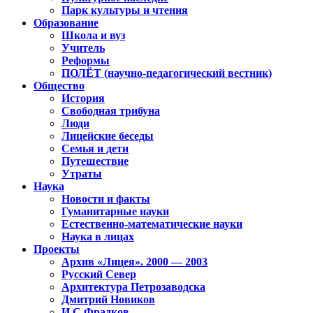
Парк культуры и чтения
Образование
Школа и вуз
Учитель
Реформы
ПОЛЁТ (научно-педагогический вестник)
Общество
История
Свободная трибуна
Люди
Лицейские беседы
Семья и дети
Путешествие
Утраты
Наука
Новости и факты
Гуманитарные науки
Естественно-математические науки
Наука в лицах
Проекты
Архив «Лицея». 2000 — 2003
Русский Север
Архитектура Петрозаводска
Дмитрий Новиков
И.С.Фрадков