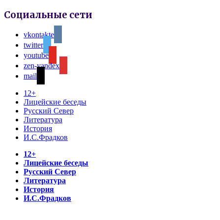
Социальные сети
vkontakte
twitter
youtube
zen-yandex
mail
12+
Лицейские беседы
Русский Север
Литература
История
И.С.Фрадков
12+
Лицейские беседы
Русский Север
Литература
История
И.С.Фрадков