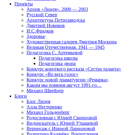
Проекты
Архив «Лицея». 2000 — 2003
Русский Север
Архитектура Петрозаводска
Дмитрий Новиков
И.С.Фрадков
Здоровье
Художественная галерея Дмитрия Москина
Великая Отечественная. 1941 — 1945
Педагогика С. Артемьевой
Педагогика школы
Педагогика двора
Конкурс короткого рассказа «Сестра таланта»
Конкурс «Во весь голос»
Конкурс новой драматургии «Ремарка»
Каким мы помним август 1991-го…
Михаил Швейцер
Блоги
Блог Лицея
Алла Нестеренко
Михаил Гольденберг
Родословная с Юлией Свинцовой
Видоискатель с Юлией Утышевой
Вернисаж с Ириной Ларионовой
Валентина Калачёва. Впечатления