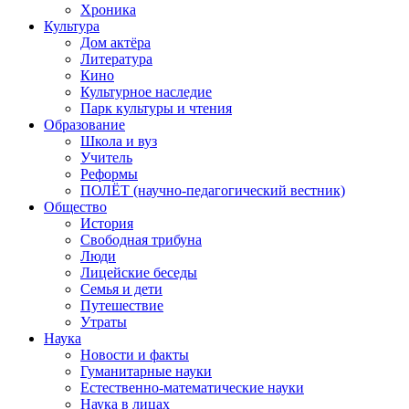
Хроника
Культура
Дом актёра
Литература
Кино
Культурное наследие
Парк культуры и чтения
Образование
Школа и вуз
Учитель
Реформы
ПОЛЁТ (научно-педагогический вестник)
Общество
История
Свободная трибуна
Люди
Лицейские беседы
Семья и дети
Путешествие
Утраты
Наука
Новости и факты
Гуманитарные науки
Естественно-математические науки
Наука в лицах