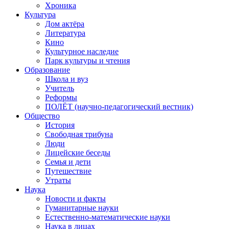
Хроника
Культура
Дом актёра
Литература
Кино
Культурное наследие
Парк культуры и чтения
Образование
Школа и вуз
Учитель
Реформы
ПОЛЁТ (научно-педагогический вестник)
Общество
История
Свободная трибуна
Люди
Лицейские беседы
Семья и дети
Путешествие
Утраты
Наука
Новости и факты
Гуманитарные науки
Естественно-математические науки
Наука в лицах