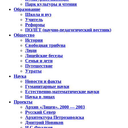
Парк культуры и чтения
Образование
Школа и вуз
Учитель
Реформы
ПОЛЁТ (научно-педагогический вестник)
Общество
История
Свободная трибуна
Люди
Лицейские беседы
Семья и дети
Путешествие
Утраты
Наука
Новости и факты
Гуманитарные науки
Естественно-математические науки
Наука в лицах
Проекты
Архив «Лицея». 2000 — 2003
Русский Север
Архитектура Петрозаводска
Дмитрий Новиков
И.С.Фрадков