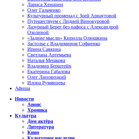
Лариса Хенинен
Олег Гальченко
Культурный променад с Зоей Арнаутовой
Путешествуем с Лидией Винокуровой
Лазурный Берег без пафоса с Александрой
Озолиной
«Задние мысли» Кирилла Олюшкина
Застолье с Владимиром Софиенко
Ирина Савкина
Светлана Артемьева
Наталья Мешкова
Владимир Берштейн
Екатерина Габалова
Олег Липовецкий
Илона Румянцева
Афиша
Новости
Анонс
Хроника
Культура
Дом актёра
Литература
Кино
Культурное наследие