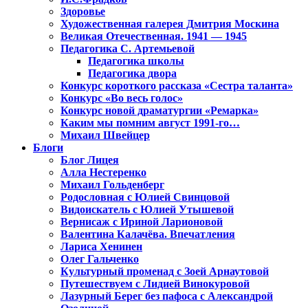
Здоровье
Художественная галерея Дмитрия Москина
Великая Отечественная. 1941 — 1945
Педагогика С. Артемьевой
Педагогика школы
Педагогика двора
Конкурс короткого рассказа «Сестра таланта»
Конкурс «Во весь голос»
Конкурс новой драматургии «Ремарка»
Каким мы помним август 1991-го…
Михаил Швейцер
Блоги
Блог Лицея
Алла Нестеренко
Михаил Гольденберг
Родословная с Юлией Свинцовой
Видоискатель с Юлией Утышевой
Вернисаж с Ириной Ларионовой
Валентина Калачёва. Впечатления
Лариса Хенинен
Олег Гальченко
Культурный променад с Зоей Арнаутовой
Путешествуем с Лидией Винокуровой
Лазурный Берег без пафоса с Александрой