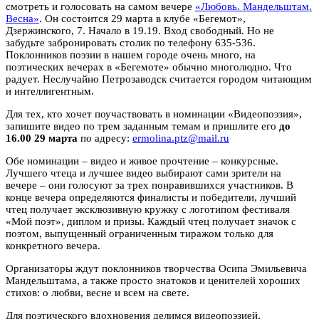
смотреть и голосовать на самом вечере
«Любовь. Мандельштам.
Весна»
. Он состоится 29 марта в клубе «Бегемот»,
Дзержинского, 7. Начало в 19.19. Вход свободный. Но не
забудьте забронировать столик по телефону 635-536.
Поклонников поэзии в нашем городе очень много, на
поэтических вечерах в «Бегемоте» обычно многолюдно. Что
радует. Неслучайно Петрозаводск считается городом читающим
и интеллигентным.
Для тех, кто хочет поучаствовать в номинации «Видеопоэзия»,
запишите видео по трем заданным темам и пришлите его
до
16.00 29 марта
по адресу:
ermolina.ptz@mail.ru
Обе номинации
–
видео и живое прочтение – конкурсные.
Лучшего чтеца и лучшее видео выбирают сами зрители на
вечере – они голосуют за трех понравившихся участников. В
конце вечера определяются финалисты и победители, лучший
чтец получает эксклюзивную кружку с логотипом фестиваля
«Мой поэт», диплом и призы. Каждый чтец получает значок с
поэтом, выпущенный ограниченным тиражом только для
конкретного вечера.
Организаторы ждут поклонников творчества Осипа Эмильевича
Мандельштама, а также просто знатоков и ценителей хороших
стихов: о любви, весне и всем на свете.
Для поэтического вдохновения делимся видеопоэзией,