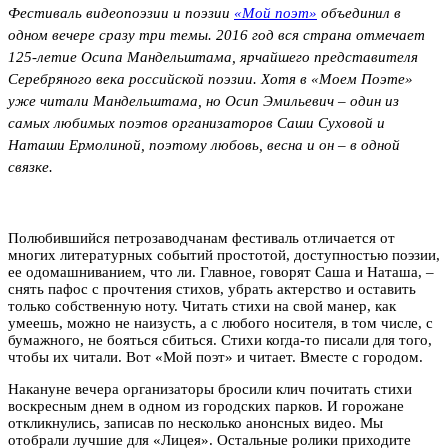
Фестиваль видеопоэзии и поэзии
«Мой поэт»
объединил в
одном вечере сразу три темы. 2016 год вся страна отмечает
125-летие Осипа Мандельштама, ярчайшего представителя
Серебряного века российской поэзии. Хотя в «Моем Поэте»
уже читали Мандельштама, но Осип Эмильевич – один из
самых любимых поэтов организаторов Саши Суховой и
Наташи Ермолиной, поэтому любовь, весна и он – в одной
связке.
Полюбившийся петрозаводчанам фестиваль отличается от
многих литературных событий простотой, доступностью поэзии,
ее одомашниванием, что ли. Главное, говорят Саша и Наташа, –
снять пафос с прочтения стихов, убрать актерство и оставить
только собственную ноту. Читать стихи на свой манер, как
умеешь, можно не наизусть, а с любого носителя, в том числе, с
бумажного, не бояться сбиться. Стихи когда-то писали для того,
чтобы их читали. Вот «Мой поэт» и читает. Вместе с городом.
Накануне вечера организаторы бросили клич почитать стихи
воскресным днем в одном из городских парков. И горожане
откликнулись, записав по несколько анонсных видео. Мы
отобрали лучшие для «Лицея». Остальные ролики приходите