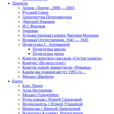
Проекты
Архив «Лицея». 2000 — 2003
Русский Север
Архитектура Петрозаводска
Дмитрий Новиков
И.С.Фрадков
Здоровье
Художественная галерея Дмитрия Москина
Великая Отечественная. 1941 — 1945
Педагогика С. Артемьевой
Педагогика школы
Педагогика двора
Конкурс короткого рассказа «Сестра таланта»
Конкурс «Во весь голос»
Конкурс новой драматургии «Ремарка»
Каким мы помним август 1991-го…
Михаил Швейцер
Блоги
Блог Лицея
Алла Нестеренко
Михаил Гольденберг
Родословная с Юлией Свинцовой
Видоискатель с Юлией Утышевой
Вернисаж с Ириной Ларионовой
Валентина Калачёва. Впечатления