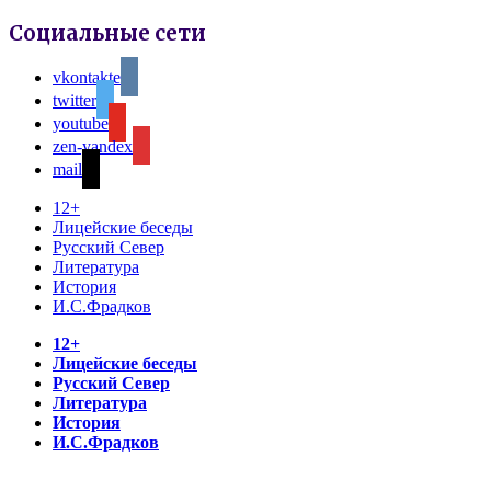
Социальные сети
vkontakte
twitter
youtube
zen-yandex
mail
12+
Лицейские беседы
Русский Север
Литература
История
И.С.Фрадков
12+
Лицейские беседы
Русский Север
Литература
История
И.С.Фрадков