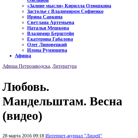
Озолиной
«Задние мысли» Кирилла Олюшкина
Застолье с Владимиром Софиенко
Ирина Савкина
Светлана Артемьева
Наталья Мешкова
Владимир Берштейн
Екатерина Габалова
Олег Липовецкий
Илона Румянцева
Афиша
Афиша Петрозаводска
,
Литература
Любовь.
Мандельштам. Весна
(видео)
28 марта 2016 09:18
Интернет-журнал "Лицей"