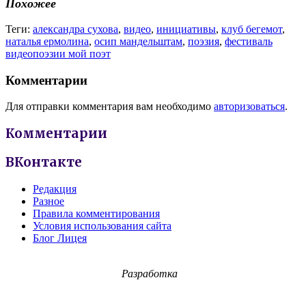
Похожее
Теги:
александра сухова
,
видео
,
инициативы
,
клуб бегемот
,
наталья ермолина
,
осип мандельштам
,
поэзия
,
фестиваль
видеопоэзии мой поэт
Комментарии
Для отправки комментария вам необходимо
авторизоваться
.
Комментарии
ВКонтакте
Редакция
Разное
Правила комментирования
Условия использования сайта
Блог Лицея
Разработка