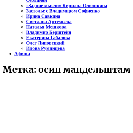
Озолиной
«Задние мысли» Кирилла Олюшкина
Застолье с Владимиром Софиенко
Ирина Савкина
Светлана Артемьева
Наталья Мешкова
Владимир Берштейн
Екатерина Габалова
Олег Липовецкий
Илона Румянцева
Афиша
Метка:
осип мандельштам