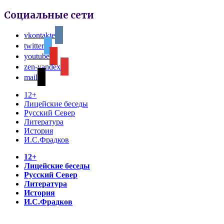
Социальные сети
vkontakte
twitter
youtube
zen-yandex
mail
12+
Лицейские беседы
Русский Север
Литература
История
И.С.Фрадков
12+
Лицейские беседы
Русский Север
Литература
История
И.С.Фрадков