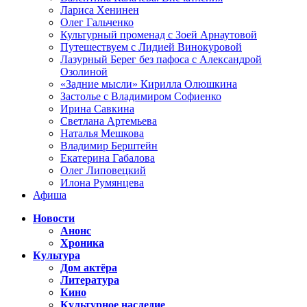
Лариса Хенинен
Олег Гальченко
Культурный променад с Зоей Арнаутовой
Путешествуем с Лидией Винокуровой
Лазурный Берег без пафоса с Александрой
Озолиной
«Задние мысли» Кирилла Олюшкина
Застолье с Владимиром Софиенко
Ирина Савкина
Светлана Артемьева
Наталья Мешкова
Владимир Берштейн
Екатерина Габалова
Олег Липовецкий
Илона Румянцева
Афиша
Новости
Анонс
Хроника
Культура
Дом актёра
Литература
Кино
Культурное наследие