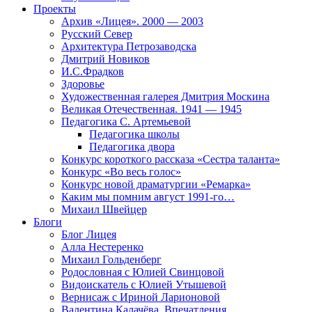
Проекты
Архив «Лицея». 2000 — 2003
Русский Север
Архитектура Петрозаводска
Дмитрий Новиков
И.С.Фрадков
Здоровье
Художественная галерея Дмитрия Москина
Великая Отечественная. 1941 — 1945
Педагогика С. Артемьевой
Педагогика школы
Педагогика двора
Конкурс короткого рассказа «Сестра таланта»
Конкурс «Во весь голос»
Конкурс новой драматургии «Ремарка»
Каким мы помним август 1991-го…
Михаил Швейцер
Блоги
Блог Лицея
Алла Нестеренко
Михаил Гольденберг
Родословная с Юлией Свинцовой
Видоискатель с Юлией Утышевой
Вернисаж с Ириной Ларионовой
Валентина Калачёва. Впечатления