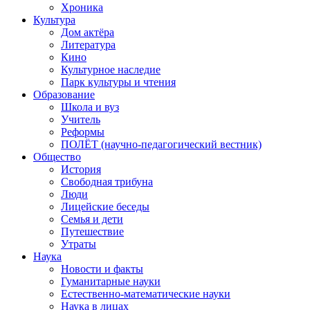
Хроника
Культура
Дом актёра
Литература
Кино
Культурное наследие
Парк культуры и чтения
Образование
Школа и вуз
Учитель
Реформы
ПОЛЁТ (научно-педагогический вестник)
Общество
История
Свободная трибуна
Люди
Лицейские беседы
Семья и дети
Путешествие
Утраты
Наука
Новости и факты
Гуманитарные науки
Естественно-математические науки
Наука в лицах