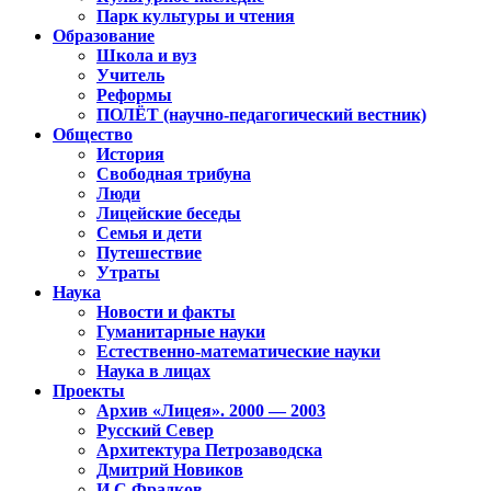
Парк культуры и чтения
Образование
Школа и вуз
Учитель
Реформы
ПОЛЁТ (научно-педагогический вестник)
Общество
История
Свободная трибуна
Люди
Лицейские беседы
Семья и дети
Путешествие
Утраты
Наука
Новости и факты
Гуманитарные науки
Естественно-математические науки
Наука в лицах
Проекты
Архив «Лицея». 2000 — 2003
Русский Север
Архитектура Петрозаводска
Дмитрий Новиков
И.С.Фрадков