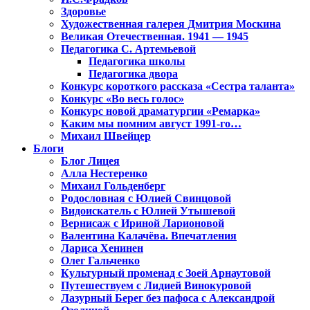
Здоровье
Художественная галерея Дмитрия Москина
Великая Отечественная. 1941 — 1945
Педагогика С. Артемьевой
Педагогика школы
Педагогика двора
Конкурс короткого рассказа «Сестра таланта»
Конкурс «Во весь голос»
Конкурс новой драматургии «Ремарка»
Каким мы помним август 1991-го…
Михаил Швейцер
Блоги
Блог Лицея
Алла Нестеренко
Михаил Гольденберг
Родословная с Юлией Свинцовой
Видоискатель с Юлией Утышевой
Вернисаж с Ириной Ларионовой
Валентина Калачёва. Впечатления
Лариса Хенинен
Олег Гальченко
Культурный променад с Зоей Арнаутовой
Путешествуем с Лидией Винокуровой
Лазурный Берег без пафоса с Александрой