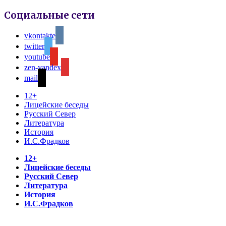
Социальные сети
vkontakte
twitter
youtube
zen-yandex
mail
12+
Лицейские беседы
Русский Север
Литература
История
И.С.Фрадков
12+
Лицейские беседы
Русский Север
Литература
История
И.С.Фрадков