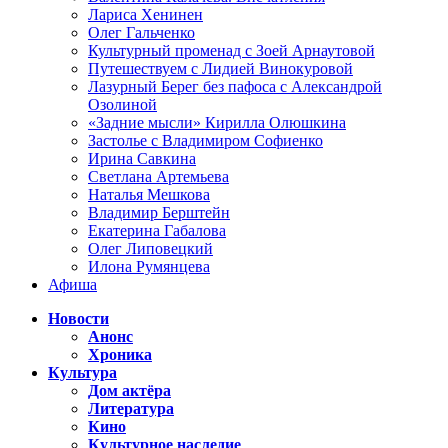
Лариса Хенинен
Олег Гальченко
Культурный променад с Зоей Арнаутовой
Путешествуем с Лидией Винокуровой
Лазурный Берег без пафоса с Александрой
Озолиной
«Задние мысли» Кирилла Олюшкина
Застолье с Владимиром Софиенко
Ирина Савкина
Светлана Артемьева
Наталья Мешкова
Владимир Берштейн
Екатерина Габалова
Олег Липовецкий
Илона Румянцева
Афиша
Новости
Анонс
Хроника
Культура
Дом актёра
Литература
Кино
Культурное наследие