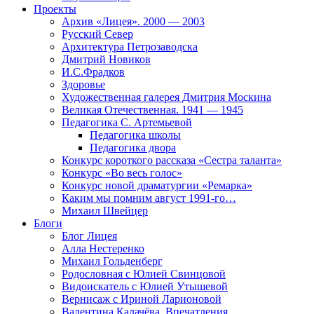
Проекты
Архив «Лицея». 2000 — 2003
Русский Север
Архитектура Петрозаводска
Дмитрий Новиков
И.С.Фрадков
Здоровье
Художественная галерея Дмитрия Москина
Великая Отечественная. 1941 — 1945
Педагогика С. Артемьевой
Педагогика школы
Педагогика двора
Конкурс короткого рассказа «Сестра таланта»
Конкурс «Во весь голос»
Конкурс новой драматургии «Ремарка»
Каким мы помним август 1991-го…
Михаил Швейцер
Блоги
Блог Лицея
Алла Нестеренко
Михаил Гольденберг
Родословная с Юлией Свинцовой
Видоискатель с Юлией Утышевой
Вернисаж с Ириной Ларионовой
Валентина Калачёва. Впечатления