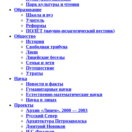
Парк культуры и чтения
Образование
Школа и вуз
Учитель
Реформы
ПОЛЁТ (научно-педагогический вестник)
Общество
История
Свободная трибуна
Люди
Лицейские беседы
Семья и дети
Путешествие
Утраты
Наука
Новости и факты
Гуманитарные науки
Естественно-математические науки
Наука в лицах
Проекты
Архив «Лицея». 2000 — 2003
Русский Север
Архитектура Петрозаводска
Дмитрий Новиков
И.С.Фрадков