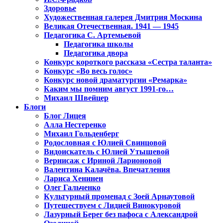
Здоровье
Художественная галерея Дмитрия Москина
Великая Отечественная. 1941 — 1945
Педагогика С. Артемьевой
Педагогика школы
Педагогика двора
Конкурс короткого рассказа «Сестра таланта»
Конкурс «Во весь голос»
Конкурс новой драматургии «Ремарка»
Каким мы помним август 1991-го…
Михаил Швейцер
Блоги
Блог Лицея
Алла Нестеренко
Михаил Гольденберг
Родословная с Юлией Свинцовой
Видоискатель с Юлией Утышевой
Вернисаж с Ириной Ларионовой
Валентина Калачёва. Впечатления
Лариса Хенинен
Олег Гальченко
Культурный променад с Зоей Арнаутовой
Путешествуем с Лидией Винокуровой
Лазурный Берег без пафоса с Александрой