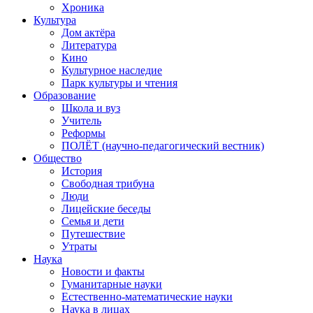
Хроника
Культура
Дом актёра
Литература
Кино
Культурное наследие
Парк культуры и чтения
Образование
Школа и вуз
Учитель
Реформы
ПОЛЁТ (научно-педагогический вестник)
Общество
История
Свободная трибуна
Люди
Лицейские беседы
Семья и дети
Путешествие
Утраты
Наука
Новости и факты
Гуманитарные науки
Естественно-математические науки
Наука в лицах