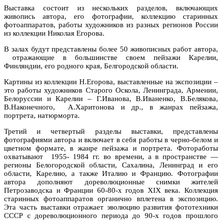
Выставка состоит из нескольких разделов, включающих
живопись автора, его фотографии, коллекцию старинных
фотоаппаратов, работы художников из разных регионов России
из коллекции Николая Егорова.
В залах будут представлены более 50 живописных работ автора,
отражающие в большинстве своем пейзажи Карелии,
Финляндии, его родного края, Белгородской области.
Картины из коллекции Н.Егорова, выставленные на экспозиции –
это работы художников Старого Оскола, Ленинграда, Армении,
Белоруссии и Карелии – Г.Иванова, В.Иваненко, В.Белякова,
В.Наконечного, А.Харитонова и др., в жанрах пейзажа,
портрета, натюрморта.
Третий и четвертый разделы выставки, представлены
фотографиями автора и включает в себя работы в черно-белом и
цветном формате, в жанре пейзажа и портрета. Фотоработы
охватывают 1955- 1984 гг. во времени, а в пространстве —
регионы Белогородской области, Сахалина, Ленинград и его
области, Карелию, а также Италию и Францию. Фотографии
автора дополняют дореволюционные снимки жителей
Петрозаводска и Франции 60-80-х годов XIX века. Коллекция
старинных фотоаппаратов органично вплетена в экспозицию.
Эта часть выставки отражает эволюцию развития фототехники
СССР с дореволюционного периода до 90-х годов прошлого