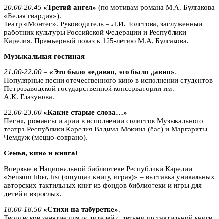
20.00-20.45
«Третий ангел»
(по мотивам романа М.А. Булгакова
«Белая гвардия»).
Театр «Монтес». Руководитель – Л.И. Толстова, заслуженный
работник культуры Российской Федерации и Республики
Карелия. Премьерный показ к 125-летию М.А. Булгакова.
Музыкальная гостиная
21.00-22.00
–
«Это было недавно, это было давно»
.
Популярные песни отечественного кино в исполнении студентов
Петрозаводской государственной консерватории им.
А.К. Глазунова.
22.00-23.00
«Какие старые слова…»
Песни, романсы и арии в исполнении солистов Музыкального
театра Республики Карелия Вадима Мокина (бас) и Маргариты
Чемдуж (меццо-сопрано).
Семья, кино и книга!
Впервые в Национальной библиотеке Республики Карелии
«Sensum liber, lisi (ощущай книгу, играя)» – выставка уникальных
авторских тактильных книг из фондов библиотеки и игры для
детей и взрослых.
18.00-18.50
«Стихи на табуретке»
.
Творческое занятие для родителей с детьми по тактильной книге