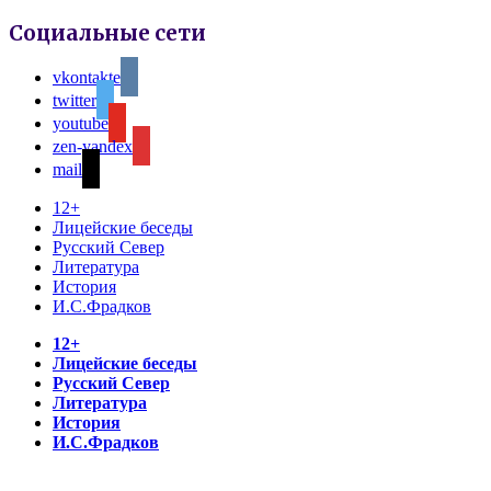
Социальные сети
vkontakte
twitter
youtube
zen-yandex
mail
12+
Лицейские беседы
Русский Север
Литература
История
И.С.Фрадков
12+
Лицейские беседы
Русский Север
Литература
История
И.С.Фрадков