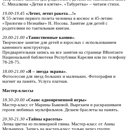
С. Михалкова «Детки в клетке». «Табуретка» – читаем стихи.
19.00-19.45
«Летит, летит ракета…!»
К 55-летию первого полета человека в космос и 45-летию
«Трилогии о Незнайке» Н. Носова. Занятие для детей с
родителями по тактильным книгам.
20.00-21.00
«Таинственные камни»
.
Творческое занятие для детей и взрослых с использованием
каменного конструктора.
Предварительная запись на все занятия на странице ВКонтакте
Национальной библиотеки Республики Карелия или по телефону
78-28-75.
18.00-21.00
«Я – звезда экрана»
.
Фотосессия для звезд больших и маленьких. Фотография и
магнит на память. Услуга платная.
Мастер-классы
18.30-20.00
«Сеанс одновременной игры»
Мастер-класс от Марины Быковой. Вырезаем и раскрашиваем
героев любимых мультфильмов. Делаем браслеты на память.
20.30-21.30
«Тайны красоты»
Лепка цветка из полимерной глины. Мастер-класс от Анны
Мельничук. Запись на мастер-класс только через группу