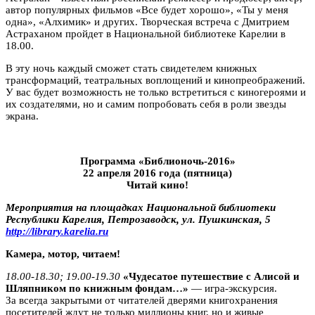
автор популярных фильмов «Все будет хорошо», «Ты у меня
одна», «Алхимик» и других. Творческая встреча с Дмитрием
Астраханом пройдет в Национальной библиотеке Карелии в
18.00.
В эту ночь каждый сможет стать свидетелем книжных
трансформаций, театральных воплощений и кинопреображений.
У вас будет возможность не только встретиться с киногероями и
их создателями, но и самим попробовать себя в роли звезды
экрана.
Программа «Библионочь-2016»
22 апреля 2016 года (пятница)
Читай кино!
Мероприятия на площадках Национальной библиотеки
Республики Карелия, Петрозаводск, ул. Пушкинская, 5
http://library.karelia.ru
Камера, мотор, читаем!
18.00-18.30; 19.00-19.30
«Чудесатое путешествие c Алисой и
Шляпником по книжным фондам…»
— игра-экскурсия.
За всегда закрытыми от читателей дверями книгохранения
посетителей ждут не только миллионы книг, но и живые