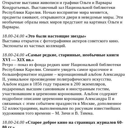
Открытие выставки живописи и графики Ольги и Варвары
Кондратьевых. Выставочный зал Национальной библиотеки
Республики Карелия. Ночью восприятие мира меняется,
предметы оживают, открываются двери в неведомые миры. Эти
необычные образы иных миров предстают на картинах Ольги и
Варвары.
18.00-24.00
«Это были настоящие звезды»
Выставка открыток с фотографиями актеров советского кино.
Экспонаты из частных коллекций.
18.00-24.00
«Самые редкие, старинные, необычные книги
XVI — XIX вв.»
Ретро – показ из фонда редких книг Национальной библиотеки
Республики Карелии. Спешите увидеть самое красочное и
большеформатное издание – коронационный альбом Александра
II, уникальное произведение полиграфического искусства.
Альбом издан в 1856 году тиражом в 200 экземпляров,
подаренных высшим сановникам и иностранным гостям,
участвовавшим в церемонии коронования. Альбом содержит
подробное описание церемонии коронации Александра II и
связанных с этим событием празднеств в Москве, дополненное
52 иллюстрациями, выполненными по рисункам известнейших
художников того времени – М. Зичи и В. Тимма.
18.00-24.00
«Старое доброе кино на страницах журналов 60-
80 гг.»