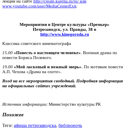
лекции на сайте
http://create.karelia.ru/ru/ или
www.youtube.com/user/MediaCenterExit
.
Мероприятия в Центре культуры «Премьер»
Петрозаводск, ул. Правды, 38 в
http://www.kinogoroda.ru
Классика советского кинематографа
15.00
«Повесть о настоящем человеке»
. Военная драма по
повести Бориса Полевого.
19.00
«Мой ласковый и нежный зверь»
. По мотивам повести
А.П. Чехова «Драма на охоте».
Вход на все мероприятия свободный. Подробная информация
на официальных сайтах учреждений.
Источник информации
: Министерство культуры РК
Похожее
Теги:
афиша петрозаводска
,
библионочь