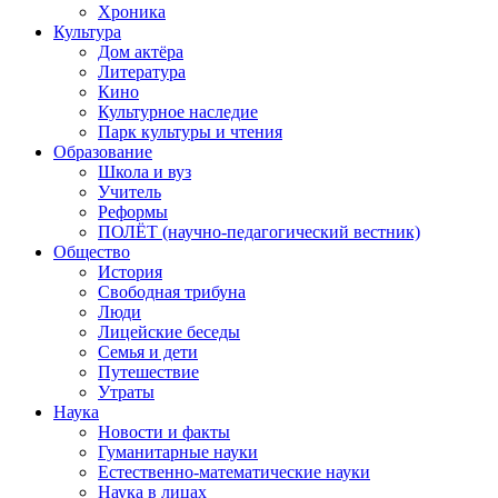
Хроника
Культура
Дом актёра
Литература
Кино
Культурное наследие
Парк культуры и чтения
Образование
Школа и вуз
Учитель
Реформы
ПОЛЁТ (научно-педагогический вестник)
Общество
История
Свободная трибуна
Люди
Лицейские беседы
Семья и дети
Путешествие
Утраты
Наука
Новости и факты
Гуманитарные науки
Естественно-математические науки
Наука в лицах