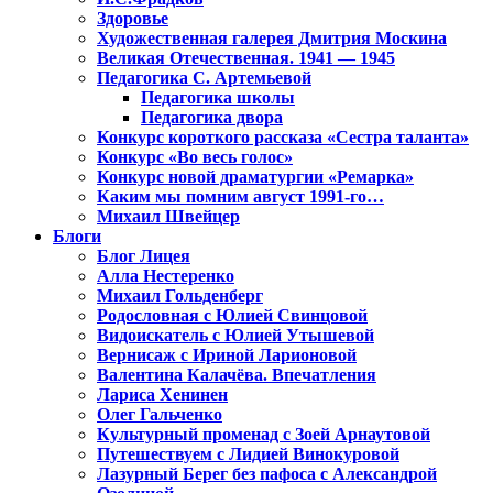
Здоровье
Художественная галерея Дмитрия Москина
Великая Отечественная. 1941 — 1945
Педагогика С. Артемьевой
Педагогика школы
Педагогика двора
Конкурс короткого рассказа «Сестра таланта»
Конкурс «Во весь голос»
Конкурс новой драматургии «Ремарка»
Каким мы помним август 1991-го…
Михаил Швейцер
Блоги
Блог Лицея
Алла Нестеренко
Михаил Гольденберг
Родословная с Юлией Свинцовой
Видоискатель с Юлией Утышевой
Вернисаж с Ириной Ларионовой
Валентина Калачёва. Впечатления
Лариса Хенинен
Олег Гальченко
Культурный променад с Зоей Арнаутовой
Путешествуем с Лидией Винокуровой
Лазурный Берег без пафоса с Александрой