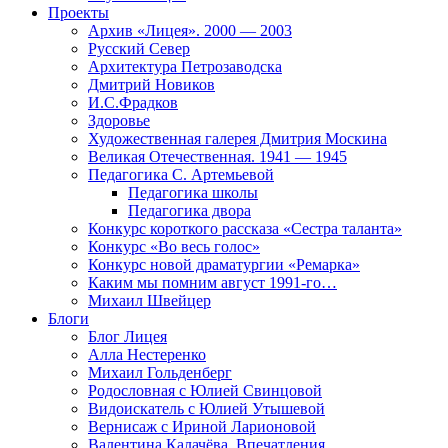
Проекты
Архив «Лицея». 2000 — 2003
Русский Север
Архитектура Петрозаводска
Дмитрий Новиков
И.С.Фрадков
Здоровье
Художественная галерея Дмитрия Москина
Великая Отечественная. 1941 — 1945
Педагогика С. Артемьевой
Педагогика школы
Педагогика двора
Конкурс короткого рассказа «Сестра таланта»
Конкурс «Во весь голос»
Конкурс новой драматургии «Ремарка»
Каким мы помним август 1991-го…
Михаил Швейцер
Блоги
Блог Лицея
Алла Нестеренко
Михаил Гольденберг
Родословная с Юлией Свинцовой
Видоискатель с Юлией Утышевой
Вернисаж с Ириной Ларионовой
Валентина Калачёва. Впечатления