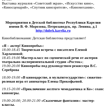
Выставка журналов «Советский экран», «Искусство кино»,
«Киносценарий», «Спутник кинозрителя», «Киномеханик».
Мероприятия в Детской библиотеке Республики Карелия
имени В. Ф. Морозова, Петрозаводск, пр. Ленина, д.1
http://dubrk.karelia.ru
Кинобиблиомания: Детская библиотека представляет!
«Я – актер! Кинопробы»:
18.00-18.45
Творческая встреча с писателем Еленой
Харламовой
;
18.45-19.00
Мастер-класс
по сценической речи от актеров
театрально-экспериментальной студии «Росток»
;
19.00-20.00
Кинопробы под руководством режиссера В.С.
Сереброва
18.00-19.00
«В киноцарстве, в мультигосударстве»: сюжетно-
ролевая игра от аниматора Елены Прокофьевой.
19.15-20.00
«Приключение желтого чемоданчика и Ко»: сеанс
киноигры.
19.00-20.00; 20.00-21.00
«Сказочные фантазии»: мастер-
классы.