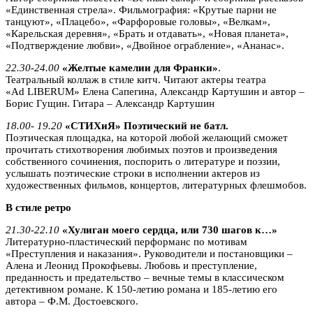
«Единственная стрела». Фильмография: «Крутые парни не
танцуют», «Плацебо», «Фарфоровые головы», «Велкам»,
«Карельская деревня», «Брать и отдавать», «Новая планета»,
«Подтверждение любви», «Двойное ограбление», «Ананас».
22.30-24.00
«Желтые камелии для Франки»
.
Театральный коллаж в стиле китч. Читают актеры театра
«Ad LIBERUM» Елена Сапегина, Александр Картушин и автор –
Борис Гущин. Гитара – Александр Картушин
18.00- 19.20
«СТИХиЯ» Поэтический не батл.
Поэтическая площадка, на которой любой желающий сможет
прочитать стихотворения любимых поэтов и произведения
собственного сочинения, поспорить о литературе и поэзии,
услышать поэтические строки в исполнении актеров из
художественных фильмов, концертов, литературных флешмобов.
В стиле ретро
21.30-22.10
«Хулиган моего сердца, или 730 шагов к…»
Литературно-пластический перформанс по мотивам
«Преступления и наказания». Руководители и постановщики –
Алена и Леонид Прокофьевы. Любовь и преступление,
преданность и предательство – вечные темы в классическом
детективном романе. К 150-летию романа и 185-летию его
автора – Ф.М. Достоевского.