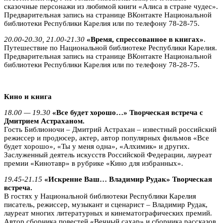
сказочные персонажи из любимой книги «Алиса в стране чудес».
Предварительная запись на странице ВКонтакте Национальной
библиотеки Республики Карелия или по телефону 78-28-75.
20.00-20.30, 21.00-21.30
«Время, спрессованное в книгах»
.
Путешествие по Национальной библиотеке Республики Карелия.
Предварительная запись на странице ВКонтакте Национальной
библиотеки Республики Карелия или по телефону 78-28-75.
Кино и книга
18.00 — 19.30
«Все будет хорошо…» Творческая встреча с
Дмитрием Астраханом.
Гость Библионочи – Дмитрий Астрахан – известный российский
режиссер и продюсер, актер, автор популярных фильмов «Все
будет хорошо», «Ты у меня одна», «Алхимик» и других.
Заслуженный деятель искусств Российской Федерации, лауреат
премии «Кинотавр» в рубрике «Кино для избранных».
19.45-21.15
«Искренне Ваш… Владимир Рудак» Творческая
встреча.
В гостях у Национальной библиотеки Республики Карелия
писатель, режиссер, музыкант и сценарист – Владимир Рудак,
лауреат многих литературных и кинематографических премий.
Автор сборника повестей «Вечный сахар» и сборника рассказов