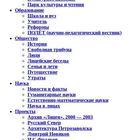
Парк культуры и чтения
Образование
Школа и вуз
Учитель
Реформы
ПОЛЁТ (научно-педагогический вестник)
Общество
История
Свободная трибуна
Люди
Лицейские беседы
Семья и дети
Путешествие
Утраты
Наука
Новости и факты
Гуманитарные науки
Естественно-математические науки
Наука в лицах
Проекты
Архив «Лицея». 2000 — 2003
Русский Север
Архитектура Петрозаводска
Дмитрий Новиков
И.С.Фрадков