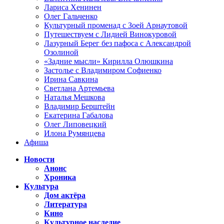
Лариса Хенинен
Олег Гальченко
Культурный променад с Зоей Арнаутовой
Путешествуем с Лидией Винокуровой
Лазурный Берег без пафоса с Александрой
Озолиной
«Задние мысли» Кирилла Олюшкина
Застолье с Владимиром Софиенко
Ирина Савкина
Светлана Артемьева
Наталья Мешкова
Владимир Берштейн
Екатерина Габалова
Олег Липовецкий
Илона Румянцева
Афиша
Новости
Анонс
Хроника
Культура
Дом актёра
Литература
Кино
Культурное наследие