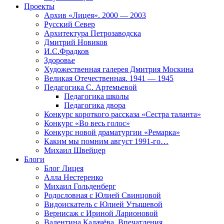
Проекты
Архив «Лицея». 2000 — 2003
Русский Север
Архитектура Петрозаводска
Дмитрий Новиков
И.С.Фрадков
Здоровье
Художественная галерея Дмитрия Москина
Великая Отечественная. 1941 — 1945
Педагогика С. Артемьевой
Педагогика школы
Педагогика двора
Конкурс короткого рассказа «Сестра таланта»
Конкурс «Во весь голос»
Конкурс новой драматургии «Ремарка»
Каким мы помним август 1991-го…
Михаил Швейцер
Блоги
Блог Лицея
Алла Нестеренко
Михаил Гольденберг
Родословная с Юлией Свинцовой
Видоискатель с Юлией Утышевой
Вернисаж с Ириной Ларионовой
Валентина Калачёва. Впечатления