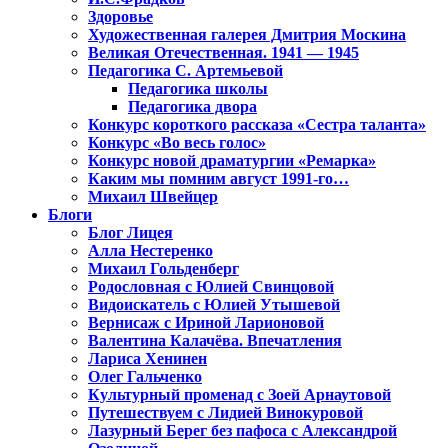
Здоровье
Художественная галерея Дмитрия Москина
Великая Отечественная. 1941 — 1945
Педагогика С. Артемьевой
Педагогика школы
Педагогика двора
Конкурс короткого рассказа «Сестра таланта»
Конкурс «Во весь голос»
Конкурс новой драматургии «Ремарка»
Каким мы помним август 1991-го…
Михаил Швейцер
Блоги
Блог Лицея
Алла Нестеренко
Михаил Гольденберг
Родословная с Юлией Свинцовой
Видоискатель с Юлией Утышевой
Вернисаж с Ириной Ларионовой
Валентина Калачёва. Впечатления
Лариса Хенинен
Олег Гальченко
Культурный променад с Зоей Арнаутовой
Путешествуем с Лидией Винокуровой
Лазурный Берег без пафоса с Александрой