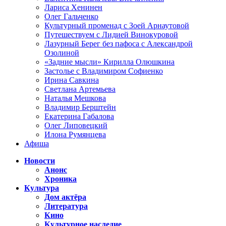
Лариса Хенинен
Олег Гальченко
Культурный променад с Зоей Арнаутовой
Путешествуем с Лидией Винокуровой
Лазурный Берег без пафоса с Александрой
Озолиной
«Задние мысли» Кирилла Олюшкина
Застолье с Владимиром Софиенко
Ирина Савкина
Светлана Артемьева
Наталья Мешкова
Владимир Берштейн
Екатерина Габалова
Олег Липовецкий
Илона Румянцева
Афиша
Новости
Анонс
Хроника
Культура
Дом актёра
Литература
Кино
Культурное наследие