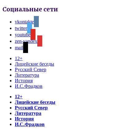
Социальные сети
vkontakte
twitter
youtube
zen-yandex
mail
12+
Лицейские беседы
Русский Север
Литература
История
И.С.Фрадков
12+
Лицейские беседы
Русский Север
Литература
История
И.С.Фрадков