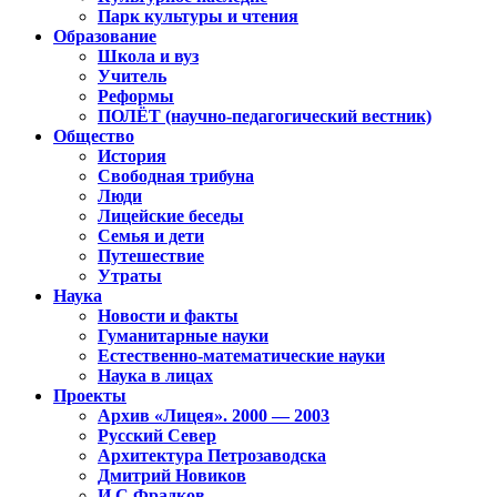
Парк культуры и чтения
Образование
Школа и вуз
Учитель
Реформы
ПОЛЁТ (научно-педагогический вестник)
Общество
История
Свободная трибуна
Люди
Лицейские беседы
Семья и дети
Путешествие
Утраты
Наука
Новости и факты
Гуманитарные науки
Естественно-математические науки
Наука в лицах
Проекты
Архив «Лицея». 2000 — 2003
Русский Север
Архитектура Петрозаводска
Дмитрий Новиков
И.С.Фрадков