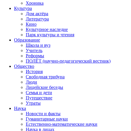
Хроника
Культура
Дом актёра
Литература
Кино
Культурное наследие
Парк культуры и чтения
Образование
Школа и вуз
Учитель
Реформы
ПОЛЁТ (научно-педагогический вестник)
Общество
История
Свободная трибуна
Люди
Лицейские беседы
Семья и дети
Путешествие
Утраты
Наука
Новости и факты
Гуманитарные науки
Естественно-математические науки
Наука в лицах