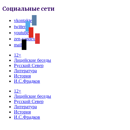
Социальные сети
vkontakte
twitter
youtube
zen-yandex
mail
12+
Лицейские беседы
Русский Север
Литература
История
И.С.Фрадков
12+
Лицейские беседы
Русский Север
Литература
История
И.С.Фрадков