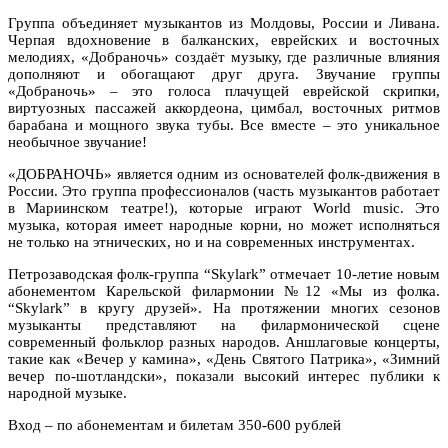
Группа объединяет музыкантов из Молдовы, России и Ливана.
Черпая вдохновение в балканских, еврейских и восточных
мелодиях, «Добраночь» создаёт музыку, где различные влияния
дополняют и обогащают друг друга. Звучание группы
«Добраночь» – это голоса плачущей еврейской скрипки,
виртуозных пассажей аккордеона, цимбал, восточных ритмов
барабана и мощного звука тубы. Все вместе – это уникальное
необычное звучание!
«ДОБРАНОЧЬ» является одним из основателей фолк-движения в
России. Это группа профессионалов (часть музыкантов работает
в Мариинском театре!), которые играют World music. Это
музыка, которая имеет народные корни, но может исполняться
не только на этнических, но и на современных инструментах.
Петрозаводская фолк-группа “Skylark” отмечает 10-летие новым
абонементом Карельской филармонии №12 «Мы из фолка.
“Skylark” в кругу друзей». На протяжении многих сезонов
музыканты представляют на филармонической сцене
современный фольклор разных народов. Аншлаговые концерты,
такие как «Вечер у камина», «День Святого Патрика», «Зимний
вечер по-шотландски», показали высокий интерес публики к
народной музыке.
Вход – по абонементам и билетам 350-600 рублей