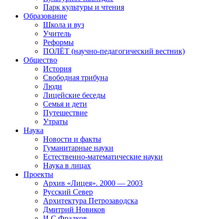
Парк культуры и чтения
Образование
Школа и вуз
Учитель
Реформы
ПОЛЁТ (научно-педагогический вестник)
Общество
История
Свободная трибуна
Люди
Лицейские беседы
Семья и дети
Путешествие
Утраты
Наука
Новости и факты
Гуманитарные науки
Естественно-математические науки
Наука в лицах
Проекты
Архив «Лицея». 2000 — 2003
Русский Север
Архитектура Петрозаводска
Дмитрий Новиков
И.С.Фрадков