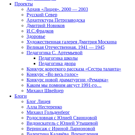
Проекты
Архив «Лицея». 2000 — 2003
Русский Север
Архитектура Петрозаводска
Дмитрий Новиков
И.С.Фрадков
Здоровье
Художественная галерея Дмитрия Москина
Великая Отечественная. 1941 — 1945
Педагогика С. Артемьевой
Педагогика школы
Педагогика двора
Конкурс короткого рассказа «Сестра таланта»
Конкурс «Во весь голос»
Конкурс новой драматургии «Ремарка»
Каким мы помним август 1991-го…
Михаил Швейцер
Блоги
Блог Лицея
Алла Нестеренко
Михаил Гольденберг
Родословная с Юлией Свинцовой
Видоискатель с Юлией Утышевой
Вернисаж с Ириной Ларионовой
Валентина Калачёва. Впечатления