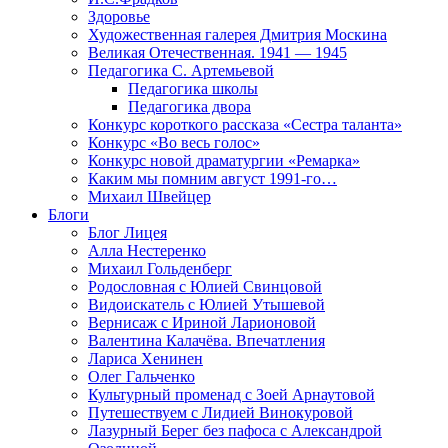
Здоровье
Художественная галерея Дмитрия Москина
Великая Отечественная. 1941 — 1945
Педагогика С. Артемьевой
Педагогика школы
Педагогика двора
Конкурс короткого рассказа «Сестра таланта»
Конкурс «Во весь голос»
Конкурс новой драматургии «Ремарка»
Каким мы помним август 1991-го…
Михаил Швейцер
Блоги
Блог Лицея
Алла Нестеренко
Михаил Гольденберг
Родословная с Юлией Свинцовой
Видоискатель с Юлией Утышевой
Вернисаж с Ириной Ларионовой
Валентина Калачёва. Впечатления
Лариса Хенинен
Олег Гальченко
Культурный променад с Зоей Арнаутовой
Путешествуем с Лидией Винокуровой
Лазурный Берег без пафоса с Александрой