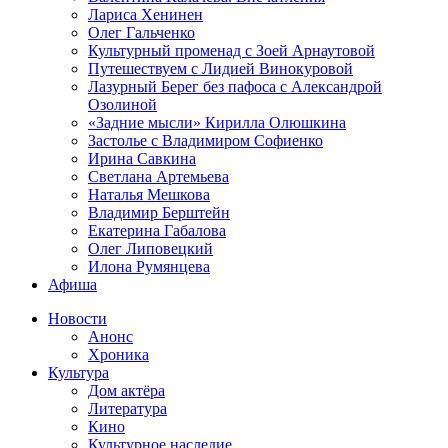
Лариса Хенинен
Олег Гальченко
Культурный променад с Зоей Арнаутовой
Путешествуем с Лидией Винокуровой
Лазурный Берег без пафоса с Александрой
Озолиной
«Задние мысли» Кирилла Олюшкина
Застолье с Владимиром Софиенко
Ирина Савкина
Светлана Артемьева
Наталья Мешкова
Владимир Берштейн
Екатерина Габалова
Олег Липовецкий
Илона Румянцева
Афиша
Новости
Анонс
Хроника
Культура
Дом актёра
Литература
Кино
Культурное наследие