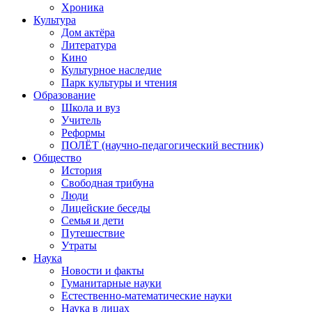
Хроника
Культура
Дом актёра
Литература
Кино
Культурное наследие
Парк культуры и чтения
Образование
Школа и вуз
Учитель
Реформы
ПОЛЁТ (научно-педагогический вестник)
Общество
История
Свободная трибуна
Люди
Лицейские беседы
Семья и дети
Путешествие
Утраты
Наука
Новости и факты
Гуманитарные науки
Естественно-математические науки
Наука в лицах