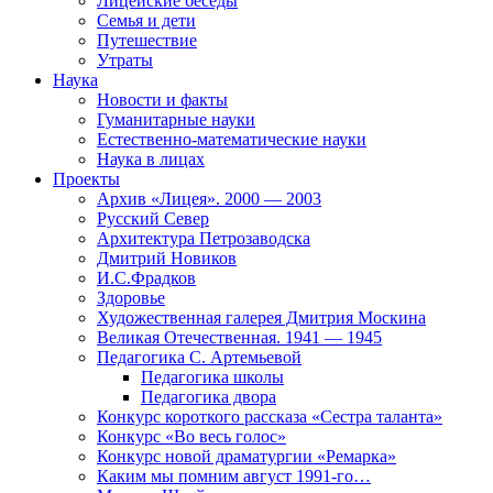
Лицейские беседы
Семья и дети
Путешествие
Утраты
Наука
Новости и факты
Гуманитарные науки
Естественно-математические науки
Наука в лицах
Проекты
Архив «Лицея». 2000 — 2003
Русский Север
Архитектура Петрозаводска
Дмитрий Новиков
И.С.Фрадков
Здоровье
Художественная галерея Дмитрия Москина
Великая Отечественная. 1941 — 1945
Педагогика С. Артемьевой
Педагогика школы
Педагогика двора
Конкурс короткого рассказа «Сестра таланта»
Конкурс «Во весь голос»
Конкурс новой драматургии «Ремарка»
Каким мы помним август 1991-го…