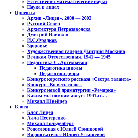
Естественно-математические науки
Наука в лицах
Проекты
Архив «Лицея». 2000 — 2003
Русский Север
Архитектура Петрозаводска
Дмитрий Новиков
И.С.Фрадков
Здоровье
Художественная галерея Дмитрия Москина
Великая Отечественная. 1941 — 1945
Педагогика С. Артемьевой
Педагогика школы
Педагогика двора
Конкурс короткого рассказа «Сестра таланта»
Конкурс «Во весь голос»
Конкурс новой драматургии «Ремарка»
Каким мы помним август 1991-го…
Михаил Швейцер
Блоги
Блог Лицея
Алла Нестеренко
Михаил Гольденберг
Родословная с Юлией Свинцовой
Видоискатель с Юлией Утышевой