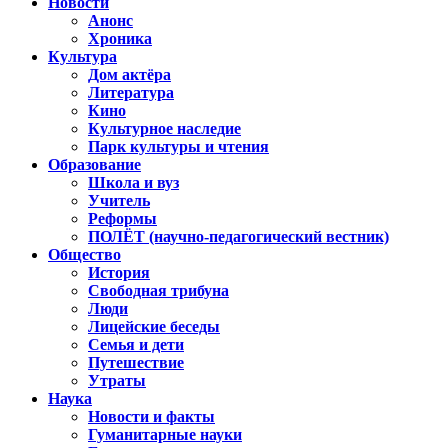
Новости
Анонс
Хроника
Культура
Дом актёра
Литература
Кино
Культурное наследие
Парк культуры и чтения
Образование
Школа и вуз
Учитель
Реформы
ПОЛЁТ (научно-педагогический вестник)
Общество
История
Свободная трибуна
Люди
Лицейские беседы
Семья и дети
Путешествие
Утраты
Наука
Новости и факты
Гуманитарные науки