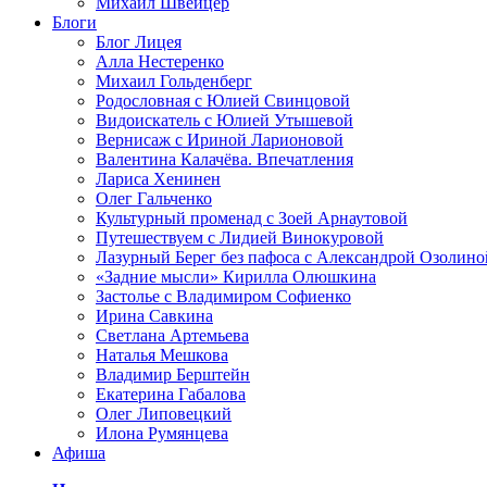
Михаил Швейцер
Блоги
Блог Лицея
Алла Нестеренко
Михаил Гольденберг
Родословная с Юлией Свинцовой
Видоискатель с Юлией Утышевой
Вернисаж с Ириной Ларионовой
Валентина Калачёва. Впечатления
Лариса Хенинен
Олег Гальченко
Культурный променад с Зоей Арнаутовой
Путешествуем с Лидией Винокуровой
Лазурный Берег без пафоса с Александрой Озолино
«Задние мысли» Кирилла Олюшкина
Застолье с Владимиром Софиенко
Ирина Савкина
Светлана Артемьева
Наталья Мешкова
Владимир Берштейн
Екатерина Габалова
Олег Липовецкий
Илона Румянцева
Афиша