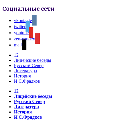
Социальные сети
vkontakte
twitter
youtube
zen-yandex
mail
12+
Лицейские беседы
Русский Север
Литература
История
И.С.Фрадков
12+
Лицейские беседы
Русский Север
Литература
История
И.С.Фрадков