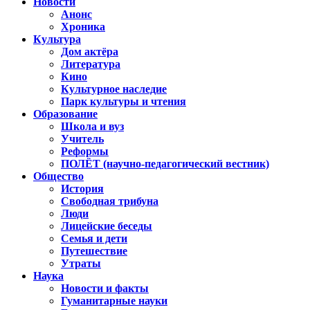
Новости
Анонс
Хроника
Культура
Дом актёра
Литература
Кино
Культурное наследие
Парк культуры и чтения
Образование
Школа и вуз
Учитель
Реформы
ПОЛЁТ (научно-педагогический вестник)
Общество
История
Свободная трибуна
Люди
Лицейские беседы
Семья и дети
Путешествие
Утраты
Наука
Новости и факты
Гуманитарные науки