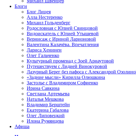
Михаил Швейцер
Блоги
Блог Лицея
Алла Нестеренко
Михаил Гольденберг
Родословная с Юлией Свинцовой
Видоискатель с Юлией Утышевой
Вернисаж с Ириной Ларионовой
Валентина Калачёва. Впечатления
Лариса Хенинен
Олег Гальченко
Культурный променад с Зоей Арнаутовой
Путешествуем с Лидией Винокуровой
Лазурный Берег без пафоса с Александрой Озолино
«Задние мысли» Кирилла Олюшкина
Застолье с Владимиром Софиенко
Ирина Савкина
Светлана Артемьева
Наталья Мешкова
Владимир Берштейн
Екатерина Габалова
Олег Липовецкий
Илона Румянцева
Афиша