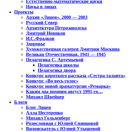
Естественно-математические науки
Наука в лицах
Проекты
Архив «Лицея». 2000 — 2003
Русский Север
Архитектура Петрозаводска
Дмитрий Новиков
И.С.Фрадков
Здоровье
Художественная галерея Дмитрия Москина
Великая Отечественная. 1941 — 1945
Педагогика С. Артемьевой
Педагогика школы
Педагогика двора
Конкурс короткого рассказа «Сестра таланта»
Конкурс «Во весь голос»
Конкурс новой драматургии «Ремарка»
Каким мы помним август 1991-го…
Михаил Швейцер
Блоги
Блог Лицея
Алла Нестеренко
Михаил Гольденберг
Родословная с Юлией Свинцовой
Видоискатель с Юлией Утышевой