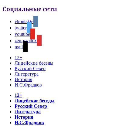
Социальные сети
vkontakte
twitter
youtube
zen-yandex
mail
12+
Лицейские беседы
Русский Север
Литература
История
И.С.Фрадков
12+
Лицейские беседы
Русский Север
Литература
История
И.С.Фрадков