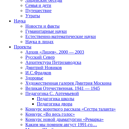
Лицейские беседы
Семья и дети
Путешествие
Утраты
Наука
Новости и факты
Гуманитарные науки
Естественно-математические науки
Наука в лицах
Проекты
Архив «Лицея». 2000 — 2003
Русский Север
Архитектура Петрозаводска
Дмитрий Новиков
И.С.Фрадков
Здоровье
Художественная галерея Дмитрия Москина
Великая Отечественная. 1941 — 1945
Педагогика С. Артемьевой
Педагогика школы
Педагогика двора
Конкурс короткого рассказа «Сестра таланта»
Конкурс «Во весь голос»
Конкурс новой драматургии «Ремарка»
Каким мы помним август 1991-го…