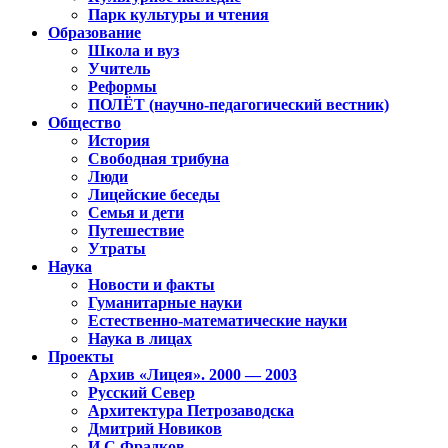
Парк культуры и чтения
Образование
Школа и вуз
Учитель
Реформы
ПОЛЁТ (научно-педагогический вестник)
Общество
История
Свободная трибуна
Люди
Лицейские беседы
Семья и дети
Путешествие
Утраты
Наука
Новости и факты
Гуманитарные науки
Естественно-математические науки
Наука в лицах
Проекты
Архив «Лицея». 2000 — 2003
Русский Север
Архитектура Петрозаводска
Дмитрий Новиков
И.С.Фрадков