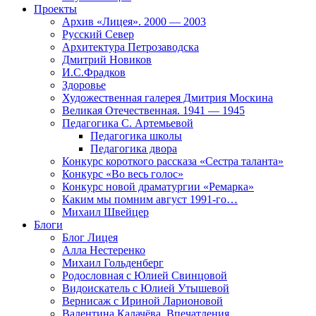
Проекты
Архив «Лицея». 2000 — 2003
Русский Север
Архитектура Петрозаводска
Дмитрий Новиков
И.С.Фрадков
Здоровье
Художественная галерея Дмитрия Москина
Великая Отечественная. 1941 — 1945
Педагогика С. Артемьевой
Педагогика школы
Педагогика двора
Конкурс короткого рассказа «Сестра таланта»
Конкурс «Во весь голос»
Конкурс новой драматургии «Ремарка»
Каким мы помним август 1991-го…
Михаил Швейцер
Блоги
Блог Лицея
Алла Нестеренко
Михаил Гольденберг
Родословная с Юлией Свинцовой
Видоискатель с Юлией Утышевой
Вернисаж с Ириной Ларионовой
Валентина Калачёва. Впечатления