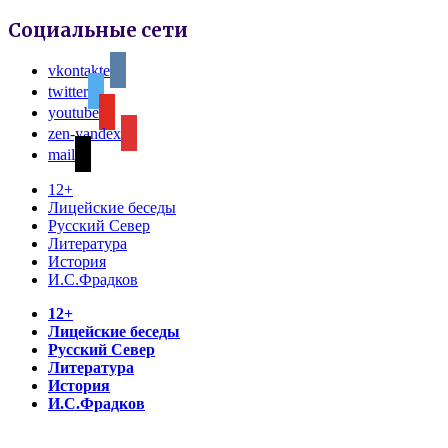
Социальные сети
vkontakte
twitter
youtube
zen-yandex
mail
12+
Лицейские беседы
Русский Север
Литература
История
И.С.Фрадков
12+
Лицейские беседы
Русский Север
Литература
История
И.С.Фрадков