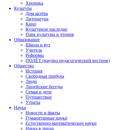
Хроника
Культура
Дом актёра
Литература
Кино
Культурное наследие
Парк культуры и чтения
Образование
Школа и вуз
Учитель
Реформы
ПОЛЁТ (научно-педагогический вестник)
Общество
История
Свободная трибуна
Люди
Лицейские беседы
Семья и дети
Путешествие
Утраты
Наука
Новости и факты
Гуманитарные науки
Естественно-математические науки
Наука в лицах