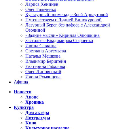
Лариса Хенинен
Олег Гальченко
Культурный променад с Зоей Арнаутовой
Путешествуем с Лидией Винокуровой
Лазурный Берег без пафоса с Александрой
Озолиной
«Задние мысли» Кирилла Олюшкина
Застолье с Владимиром Софиенко
Ирина Савкина
Светлана Артемьева
Наталья Мешкова
Владимир Берштейн
Екатерина Габалова
Олег Липовецкий
Илона Румянцева
Афиша
Новости
Анонс
Хроника
Культура
Дом актёра
Литература
Кино
Культурное наследие