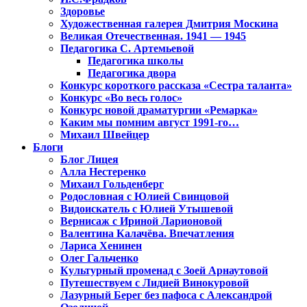
Здоровье
Художественная галерея Дмитрия Москина
Великая Отечественная. 1941 — 1945
Педагогика С. Артемьевой
Педагогика школы
Педагогика двора
Конкурс короткого рассказа «Сестра таланта»
Конкурс «Во весь голос»
Конкурс новой драматургии «Ремарка»
Каким мы помним август 1991-го…
Михаил Швейцер
Блоги
Блог Лицея
Алла Нестеренко
Михаил Гольденберг
Родословная с Юлией Свинцовой
Видоискатель с Юлией Утышевой
Вернисаж с Ириной Ларионовой
Валентина Калачёва. Впечатления
Лариса Хенинен
Олег Гальченко
Культурный променад с Зоей Арнаутовой
Путешествуем с Лидией Винокуровой
Лазурный Берег без пафоса с Александрой