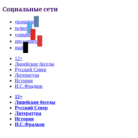
Социальные сети
vkontakte
twitter
youtube
zen-yandex
mail
12+
Лицейские беседы
Русский Север
Литература
История
И.С.Фрадков
12+
Лицейские беседы
Русский Север
Литература
История
И.С.Фрадков