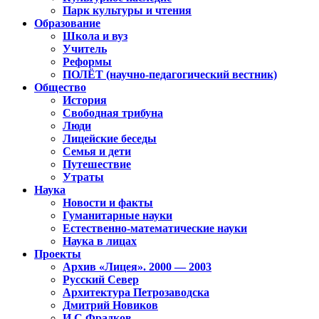
Парк культуры и чтения
Образование
Школа и вуз
Учитель
Реформы
ПОЛЁТ (научно-педагогический вестник)
Общество
История
Свободная трибуна
Люди
Лицейские беседы
Семья и дети
Путешествие
Утраты
Наука
Новости и факты
Гуманитарные науки
Естественно-математические науки
Наука в лицах
Проекты
Архив «Лицея». 2000 — 2003
Русский Север
Архитектура Петрозаводска
Дмитрий Новиков
И.С.Фрадков