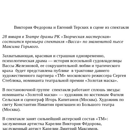
Виктория Федорова и Евгений Терских в сцене из спектакля
28 января в Театре драмы РК «Творческая мастерская»
состоится премьера спектакля «Васса» по знаменитой пьесе
Максима Горького.
Захватывающая, красивая и страшная одновременно,
психологическая драма — история всесильной судовладелицы
Вассы Железновой, ее сокрушительной любви и трагического
краха будет представлена публике в трактовке давнего
художественного партнера «ТМ» московского режиссера Сергея
Стеблюка, номинанта театральной премии «Золотая маска».
В постановочной группе спектакля работают сплошь звезды:
номинанты «Золотой маски» — художник по костюмам Фагиля
Сельская и сценограф Игорь Капитанов (Москва). Художник по
свету Константин Никитин приглашен из Большого театра
(Москва).
В спектакле занят сильнейший актерский состав «ТМ»:
заслуженная артистка Карелии Виктория Фёдорова,
заслуженный артист Карелии Дмитрий Максимов,