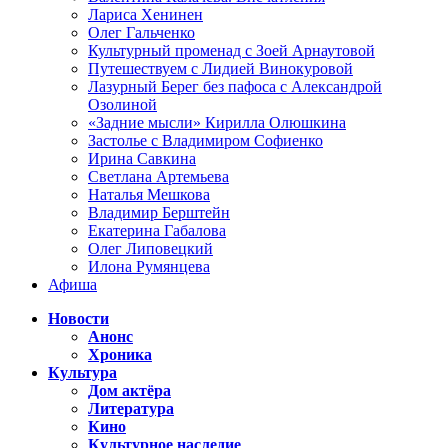
Лариса Хенинен
Олег Гальченко
Культурный променад с Зоей Арнаутовой
Путешествуем с Лидией Винокуровой
Лазурный Берег без пафоса с Александрой
Озолиной
«Задние мысли» Кирилла Олюшкина
Застолье с Владимиром Софиенко
Ирина Савкина
Светлана Артемьева
Наталья Мешкова
Владимир Берштейн
Екатерина Габалова
Олег Липовецкий
Илона Румянцева
Афиша
Новости
Анонс
Хроника
Культура
Дом актёра
Литература
Кино
Культурное наследие