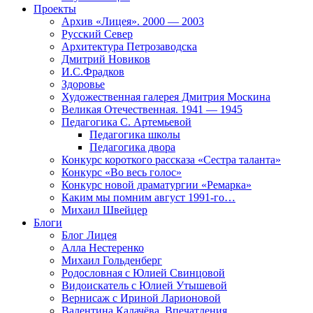
Проекты
Архив «Лицея». 2000 — 2003
Русский Север
Архитектура Петрозаводска
Дмитрий Новиков
И.С.Фрадков
Здоровье
Художественная галерея Дмитрия Москина
Великая Отечественная. 1941 — 1945
Педагогика С. Артемьевой
Педагогика школы
Педагогика двора
Конкурс короткого рассказа «Сестра таланта»
Конкурс «Во весь голос»
Конкурс новой драматургии «Ремарка»
Каким мы помним август 1991-го…
Михаил Швейцер
Блоги
Блог Лицея
Алла Нестеренко
Михаил Гольденберг
Родословная с Юлией Свинцовой
Видоискатель с Юлией Утышевой
Вернисаж с Ириной Ларионовой
Валентина Калачёва. Впечатления