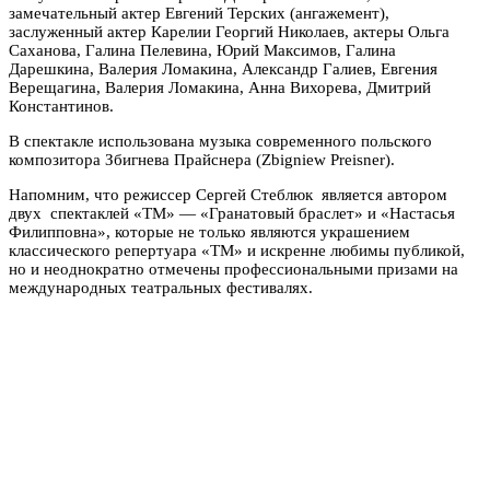
замечательный актер Евгений Терских (ангажемент),
заслуженный актер Карелии Георгий Николаев, актеры Ольга
Саханова, Галина Пелевина, Юрий Максимов, Галина
Дарешкина, Валерия Ломакина, Александр Галиев, Евгения
Верещагина, Валерия Ломакина, Анна Вихорева, Дмитрий
Константинов.
В спектакле использована музыка современного польского
композитора Збигнева Прайснера (Zbigniew Preisner).
Напомним, что режиссер Сергей Стеблюк является автором
двух спектаклей «ТМ» — «Гранатовый браслет» и «Настасья
Филипповна», которые не только являются украшением
классического репертуара «ТМ» и искренне любимы публикой,
но и неоднократно отмечены профессиональными призами на
международных театральных фестивалях.