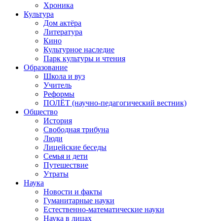
Хроника
Культура
Дом актёра
Литература
Кино
Культурное наследие
Парк культуры и чтения
Образование
Школа и вуз
Учитель
Реформы
ПОЛЁТ (научно-педагогический вестник)
Общество
История
Свободная трибуна
Люди
Лицейские беседы
Семья и дети
Путешествие
Утраты
Наука
Новости и факты
Гуманитарные науки
Естественно-математические науки
Наука в лицах