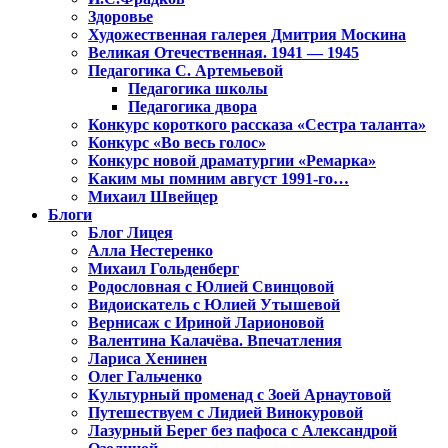
Здоровье
Художественная галерея Дмитрия Москина
Великая Отечественная. 1941 — 1945
Педагогика С. Артемьевой
Педагогика школы
Педагогика двора
Конкурс короткого рассказа «Сестра таланта»
Конкурс «Во весь голос»
Конкурс новой драматургии «Ремарка»
Каким мы помним август 1991-го…
Михаил Швейцер
Блоги
Блог Лицея
Алла Нестеренко
Михаил Гольденберг
Родословная с Юлией Свинцовой
Видоискатель с Юлией Утышевой
Вернисаж с Ириной Ларионовой
Валентина Калачёва. Впечатления
Лариса Хенинен
Олег Гальченко
Культурный променад с Зоей Арнаутовой
Путешествуем с Лидией Винокуровой
Лазурный Берег без пафоса с Александрой