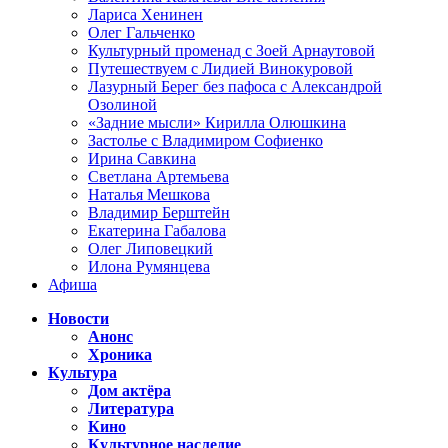
Лариса Хенинен
Олег Гальченко
Культурный променад с Зоей Арнаутовой
Путешествуем с Лидией Винокуровой
Лазурный Берег без пафоса с Александрой
Озолиной
«Задние мысли» Кирилла Олюшкина
Застолье с Владимиром Софиенко
Ирина Савкина
Светлана Артемьева
Наталья Мешкова
Владимир Берштейн
Екатерина Габалова
Олег Липовецкий
Илона Румянцева
Афиша
Новости
Анонс
Хроника
Культура
Дом актёра
Литература
Кино
Культурное наследие