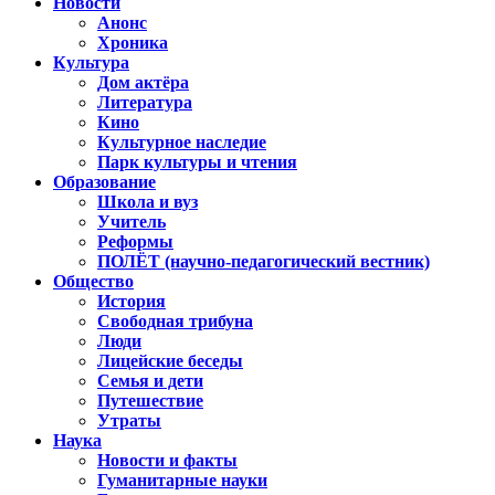
Новости
Анонс
Хроника
Культура
Дом актёра
Литература
Кино
Культурное наследие
Парк культуры и чтения
Образование
Школа и вуз
Учитель
Реформы
ПОЛЁТ (научно-педагогический вестник)
Общество
История
Свободная трибуна
Люди
Лицейские беседы
Семья и дети
Путешествие
Утраты
Наука
Новости и факты
Гуманитарные науки