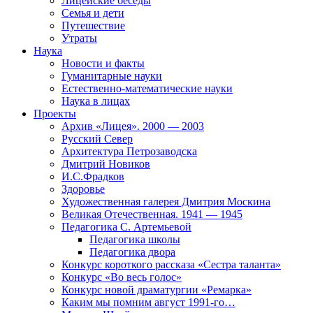
Лицейские беседы
Семья и дети
Путешествие
Утраты
Наука
Новости и факты
Гуманитарные науки
Естественно-математические науки
Наука в лицах
Проекты
Архив «Лицея». 2000 — 2003
Русский Север
Архитектура Петрозаводска
Дмитрий Новиков
И.С.Фрадков
Здоровье
Художественная галерея Дмитрия Москина
Великая Отечественная. 1941 — 1945
Педагогика С. Артемьевой
Педагогика школы
Педагогика двора
Конкурс короткого рассказа «Сестра таланта»
Конкурс «Во весь голос»
Конкурс новой драматургии «Ремарка»
Каким мы помним август 1991-го…