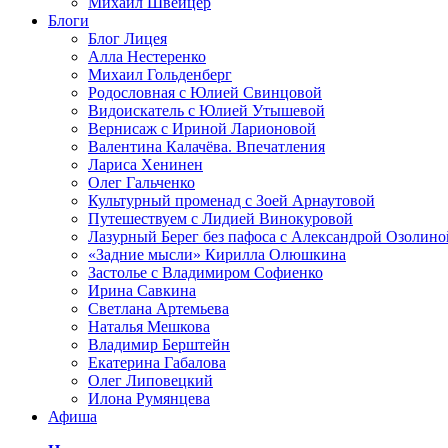
Михаил Швейцер
Блоги
Блог Лицея
Алла Нестеренко
Михаил Гольденберг
Родословная с Юлией Свинцовой
Видоискатель с Юлией Утышевой
Вернисаж с Ириной Ларионовой
Валентина Калачёва. Впечатления
Лариса Хенинен
Олег Гальченко
Культурный променад с Зоей Арнаутовой
Путешествуем с Лидией Винокуровой
Лазурный Берег без пафоса с Александрой Озолино
«Задние мысли» Кирилла Олюшкина
Застолье с Владимиром Софиенко
Ирина Савкина
Светлана Артемьева
Наталья Мешкова
Владимир Берштейн
Екатерина Габалова
Олег Липовецкий
Илона Румянцева
Афиша