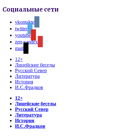
Социальные сети
vkontakte
twitter
youtube
zen-yandex
mail
12+
Лицейские беседы
Русский Север
Литература
История
И.С.Фрадков
12+
Лицейские беседы
Русский Север
Литература
История
И.С.Фрадков