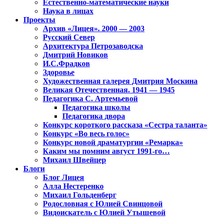
Естественно-математические науки
Наука в лицах
Проекты
Архив «Лицея». 2000 — 2003
Русский Север
Архитектура Петрозаводска
Дмитрий Новиков
И.С.Фрадков
Здоровье
Художественная галерея Дмитрия Москина
Великая Отечественная. 1941 — 1945
Педагогика С. Артемьевой
Педагогика школы
Педагогика двора
Конкурс короткого рассказа «Сестра таланта»
Конкурс «Во весь голос»
Конкурс новой драматургии «Ремарка»
Каким мы помним август 1991-го…
Михаил Швейцер
Блоги
Блог Лицея
Алла Нестеренко
Михаил Гольденберг
Родословная с Юлией Свинцовой
Видоискатель с Юлией Утышевой