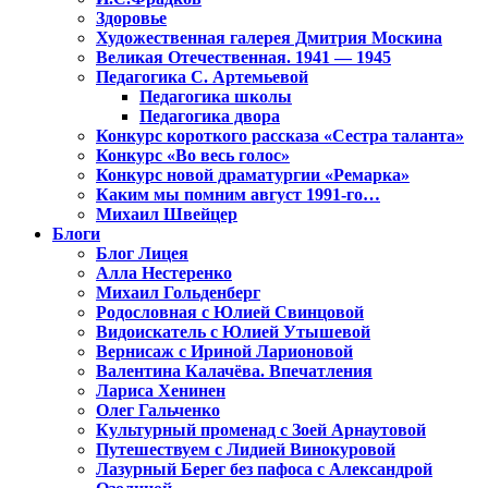
Здоровье
Художественная галерея Дмитрия Москина
Великая Отечественная. 1941 — 1945
Педагогика С. Артемьевой
Педагогика школы
Педагогика двора
Конкурс короткого рассказа «Сестра таланта»
Конкурс «Во весь голос»
Конкурс новой драматургии «Ремарка»
Каким мы помним август 1991-го…
Михаил Швейцер
Блоги
Блог Лицея
Алла Нестеренко
Михаил Гольденберг
Родословная с Юлией Свинцовой
Видоискатель с Юлией Утышевой
Вернисаж с Ириной Ларионовой
Валентина Калачёва. Впечатления
Лариса Хенинен
Олег Гальченко
Культурный променад с Зоей Арнаутовой
Путешествуем с Лидией Винокуровой
Лазурный Берег без пафоса с Александрой