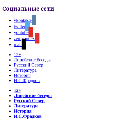
Социальные сети
vkontakte
twitter
youtube
zen-yandex
mail
12+
Лицейские беседы
Русский Север
Литература
История
И.С.Фрадков
12+
Лицейские беседы
Русский Север
Литература
История
И.С.Фрадков