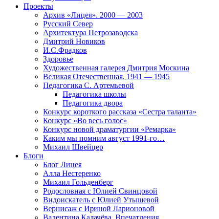
Проекты
Архив «Лицея». 2000 — 2003
Русский Север
Архитектура Петрозаводска
Дмитрий Новиков
И.С.Фрадков
Здоровье
Художественная галерея Дмитрия Москина
Великая Отечественная. 1941 — 1945
Педагогика С. Артемьевой
Педагогика школы
Педагогика двора
Конкурс короткого рассказа «Сестра таланта»
Конкурс «Во весь голос»
Конкурс новой драматургии «Ремарка»
Каким мы помним август 1991-го…
Михаил Швейцер
Блоги
Блог Лицея
Алла Нестеренко
Михаил Гольденберг
Родословная с Юлией Свинцовой
Видоискатель с Юлией Утышевой
Вернисаж с Ириной Ларионовой
Валентина Калачёва. Впечатления