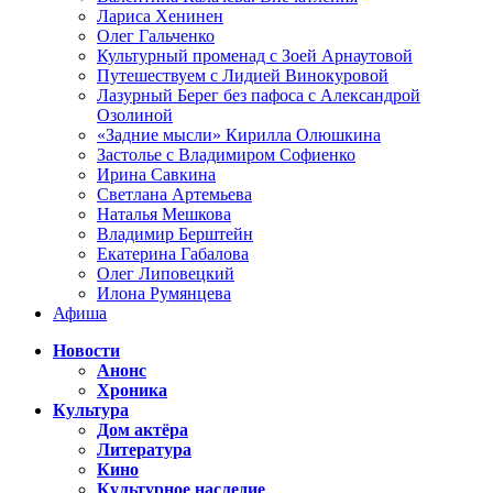
Лариса Хенинен
Олег Гальченко
Культурный променад с Зоей Арнаутовой
Путешествуем с Лидией Винокуровой
Лазурный Берег без пафоса с Александрой
Озолиной
«Задние мысли» Кирилла Олюшкина
Застолье с Владимиром Софиенко
Ирина Савкина
Светлана Артемьева
Наталья Мешкова
Владимир Берштейн
Екатерина Габалова
Олег Липовецкий
Илона Румянцева
Афиша
Новости
Анонс
Хроника
Культура
Дом актёра
Литература
Кино
Культурное наследие