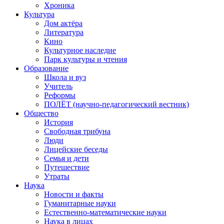
Хроника
Культура
Дом актёра
Литература
Кино
Культурное наследие
Парк культуры и чтения
Образование
Школа и вуз
Учитель
Реформы
ПОЛЁТ (научно-педагогический вестник)
Общество
История
Свободная трибуна
Люди
Лицейские беседы
Семья и дети
Путешествие
Утраты
Наука
Новости и факты
Гуманитарные науки
Естественно-математические науки
Наука в лицах