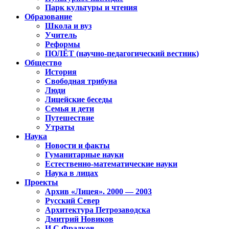
Парк культуры и чтения
Образование
Школа и вуз
Учитель
Реформы
ПОЛЁТ (научно-педагогический вестник)
Общество
История
Свободная трибуна
Люди
Лицейские беседы
Семья и дети
Путешествие
Утраты
Наука
Новости и факты
Гуманитарные науки
Естественно-математические науки
Наука в лицах
Проекты
Архив «Лицея». 2000 — 2003
Русский Север
Архитектура Петрозаводска
Дмитрий Новиков
И.С.Фрадков