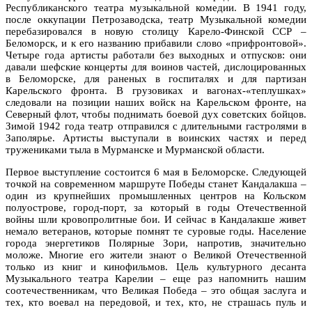
Республиканского театра музыкальной комедии. В 1941 году,
после оккупации Петрозаводска, театр Музыкальной комедии
перебазировался в новую столицу Карело-Финской ССР –
Беломорск, и к его названию прибавили слово «прифронтовой».
Четыре года артисты работали без выходных и отпусков: они
давали шефские концерты для воинов частей, дислоцированных
в Беломорске, для раненых в госпиталях и для партизан
Карельского фронта. В грузовиках и вагонах-«теплушках»
следовали на позиции наших войск на Карельском фронте, на
Северный флот, чтобы поднимать боевой дух советских бойцов.
Зимой 1942 года театр отправился с длительными гастролями в
Заполярье. Артисты выступали в воинских частях и перед
тружениками тыла в Мурманске и Мурманской области.
Первое выступление состоится 6 мая в Беломорске. Следующей
точкой на современном маршруте Победы станет Кандалакша –
один из крупнейших промышленных центров на Кольском
полуострове, город-порт, за который в годы Отечественной
войны шли кровопролитные бои. И сейчас в Кандалакше живет
немало ветеранов, которые помнят те суровые годы. Население
города энергетиков Полярные Зори, напротив, значительно
моложе. Многие его жители знают о Великой Отечественной
только из книг и кинофильмов. Цель культурного десанта
Музыкального театра Карелии – еще раз напомнить нашим
соотечественникам, что Великая Победа – это общая заслуга и
тех, кто воевал на передовой, и тех, кто, не страшась пуль и