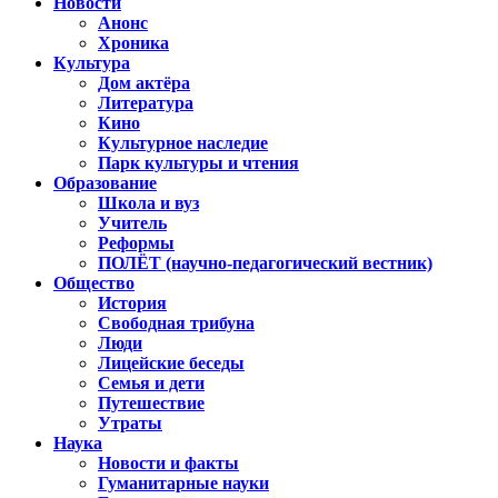
Новости
Анонс
Хроника
Культура
Дом актёра
Литература
Кино
Культурное наследие
Парк культуры и чтения
Образование
Школа и вуз
Учитель
Реформы
ПОЛЁТ (научно-педагогический вестник)
Общество
История
Свободная трибуна
Люди
Лицейские беседы
Семья и дети
Путешествие
Утраты
Наука
Новости и факты
Гуманитарные науки