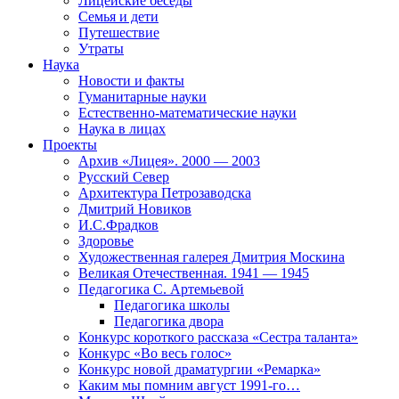
Лицейские беседы
Семья и дети
Путешествие
Утраты
Наука
Новости и факты
Гуманитарные науки
Естественно-математические науки
Наука в лицах
Проекты
Архив «Лицея». 2000 — 2003
Русский Север
Архитектура Петрозаводска
Дмитрий Новиков
И.С.Фрадков
Здоровье
Художественная галерея Дмитрия Москина
Великая Отечественная. 1941 — 1945
Педагогика С. Артемьевой
Педагогика школы
Педагогика двора
Конкурс короткого рассказа «Сестра таланта»
Конкурс «Во весь голос»
Конкурс новой драматургии «Ремарка»
Каким мы помним август 1991-го…