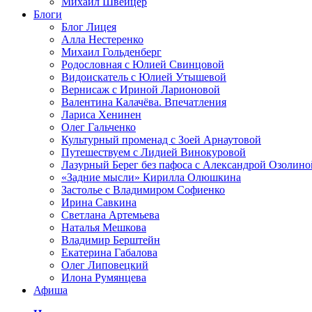
Михаил Швейцер
Блоги
Блог Лицея
Алла Нестеренко
Михаил Гольденберг
Родословная с Юлией Свинцовой
Видоискатель с Юлией Утышевой
Вернисаж с Ириной Ларионовой
Валентина Калачёва. Впечатления
Лариса Хенинен
Олег Гальченко
Культурный променад с Зоей Арнаутовой
Путешествуем с Лидией Винокуровой
Лазурный Берег без пафоса с Александрой Озолино
«Задние мысли» Кирилла Олюшкина
Застолье с Владимиром Софиенко
Ирина Савкина
Светлана Артемьева
Наталья Мешкова
Владимир Берштейн
Екатерина Габалова
Олег Липовецкий
Илона Румянцева
Афиша