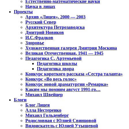
Естественно-математические науки
Наука в лицах
Проекты
Архив «Лицея». 2000 — 2003
Русский Север
Архитектура Петрозаводска
Дмитрий Новиков
И.С.Фрадков
Здоровье
Художественная галерея Дмитрия Москина
Великая Отечественная. 1941 — 1945
Педагогика С. Артемьевой
Педагогика школы
Педагогика двора
Конкурс короткого рассказа «Сестра таланта»
Конкурс «Во весь голос»
Конкурс новой драматургии «Ремарка»
Каким мы помним август 1991-го…
Михаил Швейцер
Блоги
Блог Лицея
Алла Нестеренко
Михаил Гольденберг
Родословная с Юлией Свинцовой
Видоискатель с Юлией Утышевой