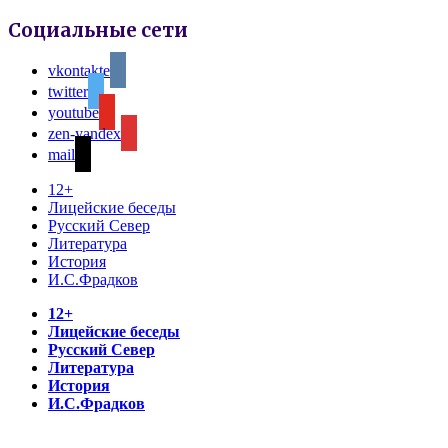
Социальные сети
vkontakte
twitter
youtube
zen-yandex
mail
12+
Лицейские беседы
Русский Север
Литература
История
И.С.Фрадков
12+
Лицейские беседы
Русский Север
Литература
История
И.С.Фрадков