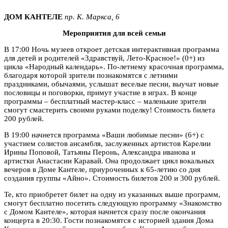
ДОМ КАНТЕЛЕ
пр. К. Маркса, 6
Мероприятия для всей семьи
В 17:00 Ночь музеев откроет детская интерактивная программа
для детей и родителей «Здравствуй, Лето-Красное!» (0+) из
цикла «Народный календарь». По-летнему красочная программа,
благодаря которой зрители познакомятся с летними
праздниками, обычаями, услышат веселые песни, выучат новые
пословицы и поговорки, примут участие в играх. В конце
программы – бесплатный мастер-класс – маленькие зрители
смогут смастерить своими руками поделку! Стоимость билета
200 рублей.
В 19:00 начнется программа «Ваши любимые песни» (6+) с
участием солистов ансамбля, заслуженных артистов Карелии
Ирины Поповой, Татьяны Перонь, Александра иванова и
артистки Анастасии Каравай. Она продолжает цикл вокальных
вечеров в Доме Кантеле, приуроченных к 65-летию со дня
создания группы «Айно». Стоимость билетов 200 и 300 рублей.
Те, кто приобретет билет на одну из указанных выше программ,
смогут бесплатно посетить следующую программу «Знакомство
с Домом Кантеле», которая начнется сразу после окончания
концерта в 20:30. Гости познакомятся с историей здания Дома