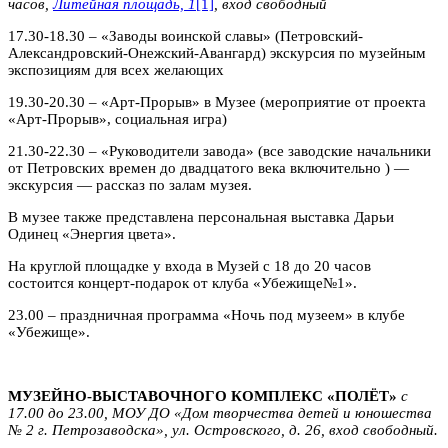
часов,
Литейная площадь, 1
[1]
, вход свободный
17.30-18.30 – «Заводы воинской славы» (Петровский-
Александровский-Онежский-Авангард) экскурсия по музейным
экспозициям для всех желающих
19.30-20.30 – «Арт-Прорыв» в Музее (мероприятие от проекта
«Арт-Прорыв», социальная игра)
21.30-22.30 – «Руководители завода» (все заводские начальники
от Петровских времен до двадцатого века включительно ) —
экскурсия — рассказ по залам музея.
В музее также представлена персональная выставка Дарьи
Одинец «Энергия цвета».
На круглой площадке у входа в Музей с 18 до 20 часов
состоится концерт-подарок от клуба «Убежище№1».
23.00 – праздничная программа «Ночь под музеем» в клубе
«Убежище».
МУЗЕЙНО-ВЫСТАВОЧНОГО КОМПЛЕКС «ПОЛЁТ»
с
17.00 до 23.00, МОУ ДО «Дом творчества детей и юношества
№ 2 г. Петрозаводска», ул. Островского, д. 26, вход свободный.