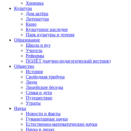
Хроника
Культура
Дом актёра
Литература
Кино
Культурное наследие
Парк культуры и чтения
Образование
Школа и вуз
Учитель
Реформы
ПОЛЁТ (научно-педагогический вестник)
Общество
История
Свободная трибуна
Люди
Лицейские беседы
Семья и дети
Путешествие
Утраты
Наука
Новости и факты
Гуманитарные науки
Естественно-математические науки
Наука в лицах