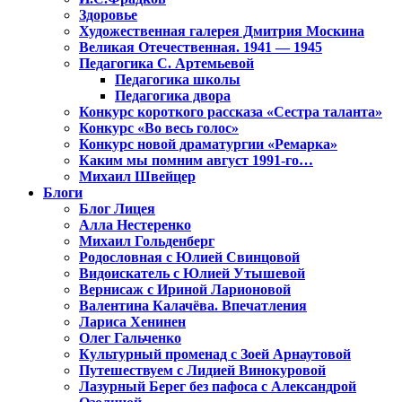
Здоровье
Художественная галерея Дмитрия Москина
Великая Отечественная. 1941 — 1945
Педагогика С. Артемьевой
Педагогика школы
Педагогика двора
Конкурс короткого рассказа «Сестра таланта»
Конкурс «Во весь голос»
Конкурс новой драматургии «Ремарка»
Каким мы помним август 1991-го…
Михаил Швейцер
Блоги
Блог Лицея
Алла Нестеренко
Михаил Гольденберг
Родословная с Юлией Свинцовой
Видоискатель с Юлией Утышевой
Вернисаж с Ириной Ларионовой
Валентина Калачёва. Впечатления
Лариса Хенинен
Олег Гальченко
Культурный променад с Зоей Арнаутовой
Путешествуем с Лидией Винокуровой
Лазурный Берег без пафоса с Александрой