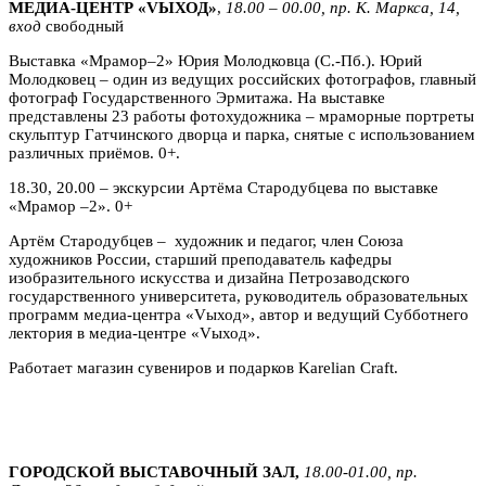
МЕДИА-ЦЕНТР «VЫХОД»
,
18.00 – 00.00, пр. К. Маркса, 14,
вход
свободный
Выставка «Мрамор–2» Юрия Молодковца (С.-Пб.). Юрий
Молодковец – один из ведущих российских фотографов, главный
фотограф Государственного Эрмитажа. На выставке
представлены 23 работы фотохудожника – мраморные портреты
скульптур Гатчинского дворца и парка, снятые с использованием
различных приёмов. 0+.
18.30, 20.00 – экскурсии Артёма Стародубцева по выставке
«Мрамор –2». 0+
Артём Стародубцев – художник и педагог, член Союза
художников России, старший преподаватель кафедры
изобразительного искусства и дизайна Петрозаводского
государственного университета, руководитель образовательных
программ медиа-центра «Vыход», автор и ведущий Субботнего
лектория в медиа-центре «Vыход».
Работает магазин сувениров и подарков Karelian Craft.
ГОРОДСКОЙ ВЫСТАВОЧНЫЙ ЗАЛ,
18.00-01.00, пр.