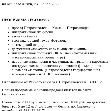
на острове Кижи,
с 13.00 до 20.00
ПРОГРАММА «
ECO-ночь»
проезд Петрозаводск — Кижи — Петрозаводск
интерактивная экскурсия
звучание былин
выставка орудий труда; фотозона
аптекарский огород
дегустация «кижского чая» и «кижской каши»
интерактивная площадка ЭКО-Кижи (фотовыставки,
мастер-классы, викторина, игра)
народные игры, песни и частушки, наигрыши на народных
инструментах в исполнении участников фольклорного
ансамбля «Истоки» (Петрозаводская государственная
консерватория им. А. К. Глазунова)
Отправление от Речного вокзала г. Петрозаводска в 13.00. 12+
Полная программа и онлайн-продажа билетов на сайте
kizhi.karelia.ru
Стоимость: 2000 руб. — взрослый билет, 1800 руб. — детский
билет (от 5 до 12 лет), до 5 лет — бесплатно.
Справки по
телефону (8 142) 79-98-71