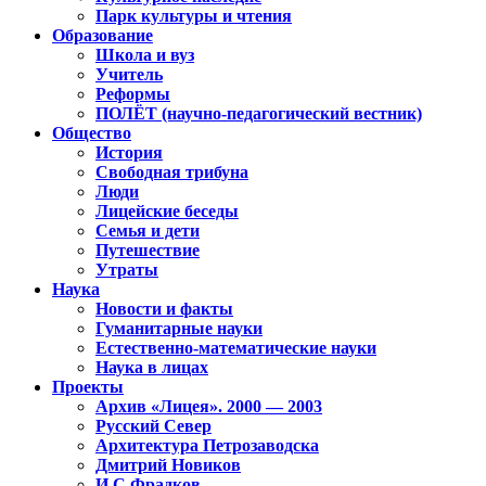
Парк культуры и чтения
Образование
Школа и вуз
Учитель
Реформы
ПОЛЁТ (научно-педагогический вестник)
Общество
История
Свободная трибуна
Люди
Лицейские беседы
Семья и дети
Путешествие
Утраты
Наука
Новости и факты
Гуманитарные науки
Естественно-математические науки
Наука в лицах
Проекты
Архив «Лицея». 2000 — 2003
Русский Север
Архитектура Петрозаводска
Дмитрий Новиков
И.С.Фрадков