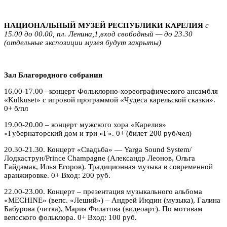
НАЦИОНАЛЬНЫЙ МУЗЕЙ РЕСПУБЛИКИ КАРЕЛИЯ
с
15.00 до 00.00, пл. Ленина,1,вход свободный — до 23.30
(отдельные экспозиции музея будут закрыты)
Зал Благородного собрания
16.00-17.00 –концерт Фольклорно-хореографического ансамбля
«Kulkuset» с игровой программой «Чудеса карельской сказки».
0+ б/пл
19.00-20.00 – концерт мужского хора «Карелия»
«Губернаторский дом и три «Г». 0+ (билет 200 руб/чел)
20.30-21.30. Концерт «Свадьба» — Yarga Sound System/
Лодкаструн/Prince Champagne (Александр Леонов, Ольга
Гайдамак, Илья Егоров). Традиционная музыка в современной
аранжировке. 0+ Вход: 200 руб.
22.00-23.00. Концерт – презентация музыкального альбома
«MECHINE» (вепс. «Леший») – Андрей Июдин (музыка), Галина
Бабурова (читка), Мария Филатова (видеоарт). По мотивам
вепсского фольклора. 0+ Вход: 100 руб.