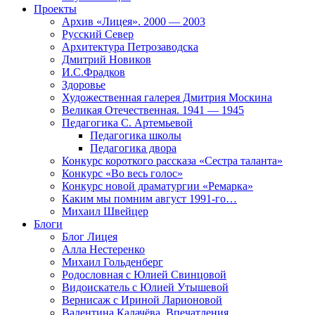
Проекты
Архив «Лицея». 2000 — 2003
Русский Север
Архитектура Петрозаводска
Дмитрий Новиков
И.С.Фрадков
Здоровье
Художественная галерея Дмитрия Москина
Великая Отечественная. 1941 — 1945
Педагогика С. Артемьевой
Педагогика школы
Педагогика двора
Конкурс короткого рассказа «Сестра таланта»
Конкурс «Во весь голос»
Конкурс новой драматургии «Ремарка»
Каким мы помним август 1991-го…
Михаил Швейцер
Блоги
Блог Лицея
Алла Нестеренко
Михаил Гольденберг
Родословная с Юлией Свинцовой
Видоискатель с Юлией Утышевой
Вернисаж с Ириной Ларионовой
Валентина Калачёва. Впечатления