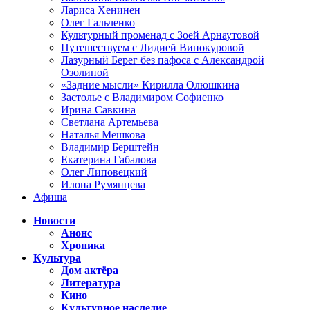
Лариса Хенинен
Олег Гальченко
Культурный променад с Зоей Арнаутовой
Путешествуем с Лидией Винокуровой
Лазурный Берег без пафоса с Александрой
Озолиной
«Задние мысли» Кирилла Олюшкина
Застолье с Владимиром Софиенко
Ирина Савкина
Светлана Артемьева
Наталья Мешкова
Владимир Берштейн
Екатерина Габалова
Олег Липовецкий
Илона Румянцева
Афиша
Новости
Анонс
Хроника
Культура
Дом актёра
Литература
Кино
Культурное наследие