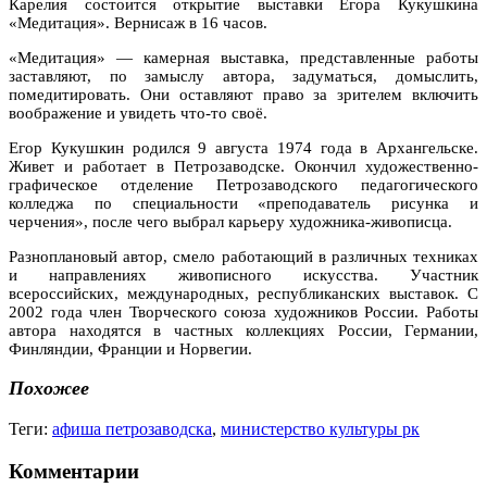
Карелия состоится открытие выставки Егора Кукушкина
«Медитация». Вернисаж в 16 часов.
«Медитация» — камерная выставка, представленные работы
заставляют, по замыслу автора, задуматься, домыслить,
помедитировать. Они оставляют право за зрителем включить
воображение и увидеть что-то своё.
Егор Кукушкин родился 9 августа 1974 года в Архангельске.
Живет и работает в Петрозаводске. Окончил художественно-
графическое отделение Петрозаводского педагогического
колледжа по специальности «преподаватель рисунка и
черчения», после чего выбрал карьеру художника-живописца.
Разноплановый автор, смело работающий в различных техниках
и направлениях живописного искусства. Участник
всероссийских, международных, республиканских выставок. С
2002 года член Творческого союза художников России. Работы
автора находятся в частных коллекциях России, Германии,
Финляндии, Франции и Норвегии.
Похожее
Теги:
афиша петрозаводска
,
министерство культуры рк
Комментарии