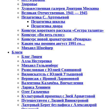
Здоровье
Художественная галерея Дмитрия Москина
Великая Отечественная. 1941 — 1945
Педагогика С. Артемьевой
Педагогика школы
Педагогика двора
Конкурс короткого рассказа «Сестра таланта»
Конкурс «Во весь голос»
Конкурс новой драматургии «Ремарка»
Каким мы помним август 1991-го…
Михаил Швейцер
Блоги
Блог Лицея
Алла Нестеренко
Михаил Гольденберг
Родословная с Юлией Свинцовой
Видоискатель с Юлией Утышевой
Вернисаж с Ириной Ларионовой
Валентина Калачёва. Впечатления
Лариса Хенинен
Олег Гальченко
Культурный променад с Зоей Арнаутовой
Путешествуем с Лидией Винокуровой
Лазурный Берег без пафоса с Александрой