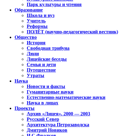
Парк культуры и чтения
Образование
Школа и вуз
Учитель
Реформы
ПОЛЁТ (научно-педагогический вестник)
Общество
История
Свободная трибуна
Люди
Лицейские беседы
Семья и дети
Путешествие
Утраты
Наука
Новости и факты
Гуманитарные науки
Естественно-математические науки
Наука в лицах
Проекты
Архив «Лицея». 2000 — 2003
Русский Север
Архитектура Петрозаводска
Дмитрий Новиков
И.С.Фрадков