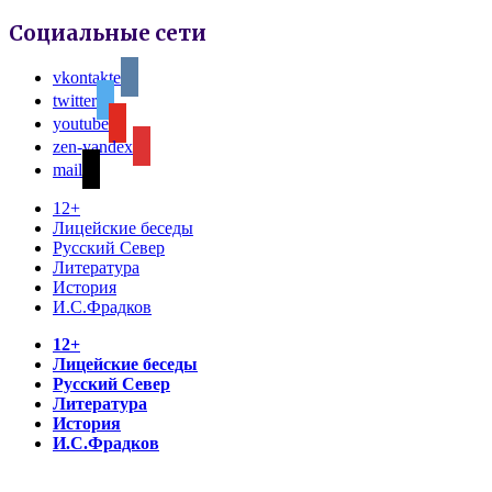
Социальные сети
vkontakte
twitter
youtube
zen-yandex
mail
12+
Лицейские беседы
Русский Север
Литература
История
И.С.Фрадков
12+
Лицейские беседы
Русский Север
Литература
История
И.С.Фрадков