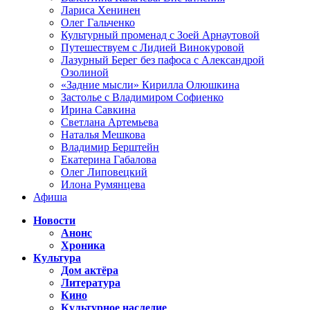
Лариса Хенинен
Олег Гальченко
Культурный променад с Зоей Арнаутовой
Путешествуем с Лидией Винокуровой
Лазурный Берег без пафоса с Александрой
Озолиной
«Задние мысли» Кирилла Олюшкина
Застолье с Владимиром Софиенко
Ирина Савкина
Светлана Артемьева
Наталья Мешкова
Владимир Берштейн
Екатерина Габалова
Олег Липовецкий
Илона Румянцева
Афиша
Новости
Анонс
Хроника
Культура
Дом актёра
Литература
Кино
Культурное наследие