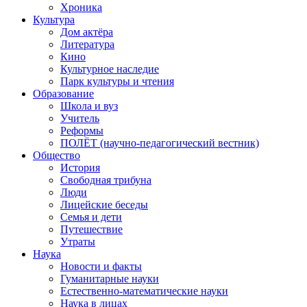
Хроника
Культура
Дом актёра
Литература
Кино
Культурное наследие
Парк культуры и чтения
Образование
Школа и вуз
Учитель
Реформы
ПОЛЁТ (научно-педагогический вестник)
Общество
История
Свободная трибуна
Люди
Лицейские беседы
Семья и дети
Путешествие
Утраты
Наука
Новости и факты
Гуманитарные науки
Естественно-математические науки
Наука в лицах