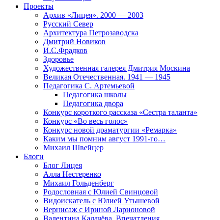
Проекты
Архив «Лицея». 2000 — 2003
Русский Север
Архитектура Петрозаводска
Дмитрий Новиков
И.С.Фрадков
Здоровье
Художественная галерея Дмитрия Москина
Великая Отечественная. 1941 — 1945
Педагогика С. Артемьевой
Педагогика школы
Педагогика двора
Конкурс короткого рассказа «Сестра таланта»
Конкурс «Во весь голос»
Конкурс новой драматургии «Ремарка»
Каким мы помним август 1991-го…
Михаил Швейцер
Блоги
Блог Лицея
Алла Нестеренко
Михаил Гольденберг
Родословная с Юлией Свинцовой
Видоискатель с Юлией Утышевой
Вернисаж с Ириной Ларионовой
Валентина Калачёва. Впечатления