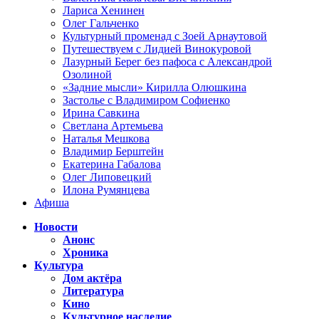
Лариса Хенинен
Олег Гальченко
Культурный променад с Зоей Арнаутовой
Путешествуем с Лидией Винокуровой
Лазурный Берег без пафоса с Александрой
Озолиной
«Задние мысли» Кирилла Олюшкина
Застолье с Владимиром Софиенко
Ирина Савкина
Светлана Артемьева
Наталья Мешкова
Владимир Берштейн
Екатерина Габалова
Олег Липовецкий
Илона Румянцева
Афиша
Новости
Анонс
Хроника
Культура
Дом актёра
Литература
Кино
Культурное наследие