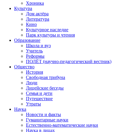
Хроника
Культура
Дом актёра
Литература
Кино
Культурное наследие
Парк культуры и чтения
Образование
Школа и вуз
Учитель
Реформы
ПОЛЁТ (научно-педагогический вестник)
Общество
История
Свободная трибуна
Люди
Лицейские беседы
Семья и дети
Путешествие
Утраты
Наука
Новости и факты
Гуманитарные науки
Естественно-математические науки
Наука в лицах