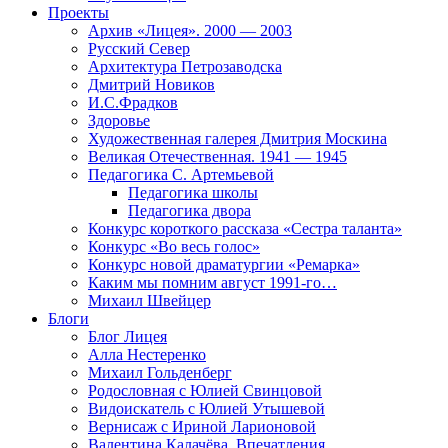
Проекты
Архив «Лицея». 2000 — 2003
Русский Север
Архитектура Петрозаводска
Дмитрий Новиков
И.С.Фрадков
Здоровье
Художественная галерея Дмитрия Москина
Великая Отечественная. 1941 — 1945
Педагогика С. Артемьевой
Педагогика школы
Педагогика двора
Конкурс короткого рассказа «Сестра таланта»
Конкурс «Во весь голос»
Конкурс новой драматургии «Ремарка»
Каким мы помним август 1991-го…
Михаил Швейцер
Блоги
Блог Лицея
Алла Нестеренко
Михаил Гольденберг
Родословная с Юлией Свинцовой
Видоискатель с Юлией Утышевой
Вернисаж с Ириной Ларионовой
Валентина Калачёва. Впечатления