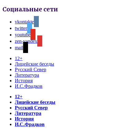
Социальные сети
vkontakte
twitter
youtube
zen-yandex
mail
12+
Лицейские беседы
Русский Север
Литература
История
И.С.Фрадков
12+
Лицейские беседы
Русский Север
Литература
История
И.С.Фрадков