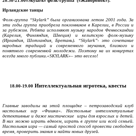
20.30-21.00«Skylark»
фолк-группа («Жаворонок»).
Ирландские танцы
Фолк-группа “Skylark” была организована летом 2001 года. За
эти годы группа приобрела поклонников в Карелии, в России и
за рубежом. Ребята исполняют музыку народов Фенноскандии
(Карелия, Финляндия, Швеция) и кельтскую фолк-музыку
(Ирландия, Шотландия, Бретань). “Skylark”- это сочетание
народных традиций и современного звучания, близкого и
понятного современной молодежи. Поэтому на их концертах
всегда много публики.«SKYLARK»– это весело!
Интеллектуальная игротека, квесты
18.00-19.00
Главные заводилы на этой площадке – петрозаводский клуб
настольных игр «Фишка». Настольные интеллектуальные
детективные и даже мистические игры для взрослых и детей.
В них можно играть вдвоем, играть в группе или всей семьей.
Настольная игра — самый простой способ провести свободное
время, проверить знания и найти новых друзей.