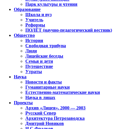
Парк культуры и чтения
Образование
Школа и вуз
Учитель
Реформы
ПОЛЁТ (научно-педагогический вестник)
Общество
История
Свободная трибуна
Люди
Лицейские беседы
Семья и дети
Путешествие
Утраты
Наука
Новости и факты
Гуманитарные науки
Естественно-математические науки
Наука в лицах
Проекты
Архив «Лицея». 2000 — 2003
Русский Север
Архитектура Петрозаводска
Дмитрий Новиков
И.С.Фрадков