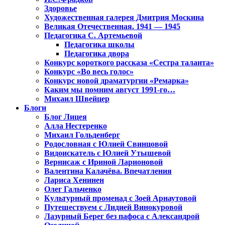
Здоровье
Художественная галерея Дмитрия Москина
Великая Отечественная. 1941 — 1945
Педагогика С. Артемьевой
Педагогика школы
Педагогика двора
Конкурс короткого рассказа «Сестра таланта»
Конкурс «Во весь голос»
Конкурс новой драматургии «Ремарка»
Каким мы помним август 1991-го…
Михаил Швейцер
Блоги
Блог Лицея
Алла Нестеренко
Михаил Гольденберг
Родословная с Юлией Свинцовой
Видоискатель с Юлией Утышевой
Вернисаж с Ириной Ларионовой
Валентина Калачёва. Впечатления
Лариса Хенинен
Олег Гальченко
Культурный променад с Зоей Арнаутовой
Путешествуем с Лидией Винокуровой
Лазурный Берег без пафоса с Александрой