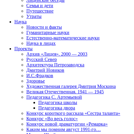
Лицейские беседы
Семья и дети
Путешествие
Утраты
Наука
Новости и факты
Гуманитарные науки
Естественно-математические науки
Наука в лицах
Проекты
Архив «Лицея». 2000 — 2003
Русский Север
Архитектура Петрозаводска
Дмитрий Новиков
И.С.Фрадков
Здоровье
Художественная галерея Дмитрия Москина
Великая Отечественная. 1941 — 1945
Педагогика С. Артемьевой
Педагогика школы
Педагогика двора
Конкурс короткого рассказа «Сестра таланта»
Конкурс «Во весь голос»
Конкурс новой драматургии «Ремарка»
Каким мы помним август 1991-го…