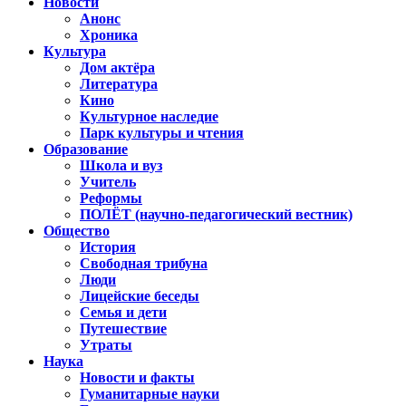
Новости
Анонс
Хроника
Культура
Дом актёра
Литература
Кино
Культурное наследие
Парк культуры и чтения
Образование
Школа и вуз
Учитель
Реформы
ПОЛЁТ (научно-педагогический вестник)
Общество
История
Свободная трибуна
Люди
Лицейские беседы
Семья и дети
Путешествие
Утраты
Наука
Новости и факты
Гуманитарные науки