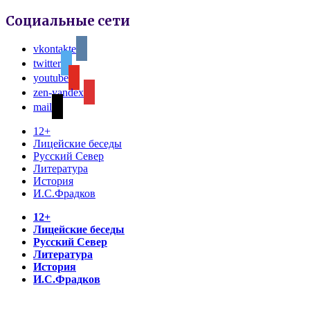
Социальные сети
vkontakte
twitter
youtube
zen-yandex
mail
12+
Лицейские беседы
Русский Север
Литература
История
И.С.Фрадков
12+
Лицейские беседы
Русский Север
Литература
История
И.С.Фрадков