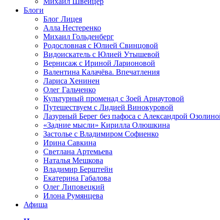
Михаил Швейцер
Блоги
Блог Лицея
Алла Нестеренко
Михаил Гольденберг
Родословная с Юлией Свинцовой
Видоискатель с Юлией Утышевой
Вернисаж с Ириной Ларионовой
Валентина Калачёва. Впечатления
Лариса Хенинен
Олег Гальченко
Культурный променад с Зоей Арнаутовой
Путешествуем с Лидией Винокуровой
Лазурный Берег без пафоса с Александрой Озолино
«Задние мысли» Кирилла Олюшкина
Застолье с Владимиром Софиенко
Ирина Савкина
Светлана Артемьева
Наталья Мешкова
Владимир Берштейн
Екатерина Габалова
Олег Липовецкий
Илона Румянцева
Афиша