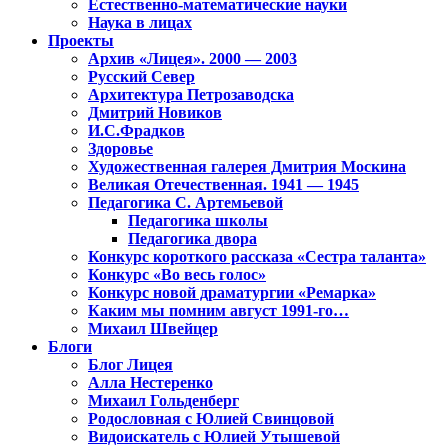
Естественно-математические науки
Наука в лицах
Проекты
Архив «Лицея». 2000 — 2003
Русский Север
Архитектура Петрозаводска
Дмитрий Новиков
И.С.Фрадков
Здоровье
Художественная галерея Дмитрия Москина
Великая Отечественная. 1941 — 1945
Педагогика С. Артемьевой
Педагогика школы
Педагогика двора
Конкурс короткого рассказа «Сестра таланта»
Конкурс «Во весь голос»
Конкурс новой драматургии «Ремарка»
Каким мы помним август 1991-го…
Михаил Швейцер
Блоги
Блог Лицея
Алла Нестеренко
Михаил Гольденберг
Родословная с Юлией Свинцовой
Видоискатель с Юлией Утышевой