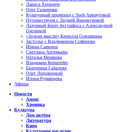
Лариса Хенинен
Олег Гальченко
Культурный променад с Зоей Арнаутовой
Путешествуем с Лидией Винокуровой
Лазурный Берег без пафоса с Александрой
Озолиной
«Задние мысли» Кирилла Олюшкина
Застолье с Владимиром Софиенко
Ирина Савкина
Светлана Артемьева
Наталья Мешкова
Владимир Берштейн
Екатерина Габалова
Олег Липовецкий
Илона Румянцева
Афиша
Новости
Анонс
Хроника
Культура
Дом актёра
Литература
Кино
Культурное наследие