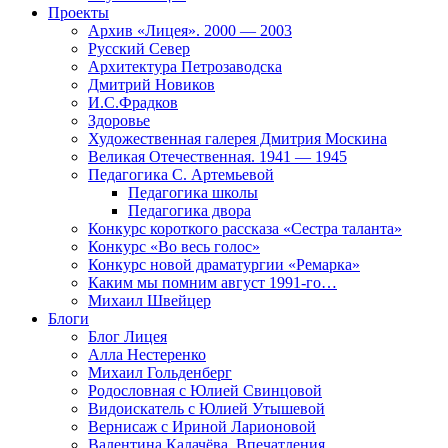
Проекты
Архив «Лицея». 2000 — 2003
Русский Север
Архитектура Петрозаводска
Дмитрий Новиков
И.С.Фрадков
Здоровье
Художественная галерея Дмитрия Москина
Великая Отечественная. 1941 — 1945
Педагогика С. Артемьевой
Педагогика школы
Педагогика двора
Конкурс короткого рассказа «Сестра таланта»
Конкурс «Во весь голос»
Конкурс новой драматургии «Ремарка»
Каким мы помним август 1991-го…
Михаил Швейцер
Блоги
Блог Лицея
Алла Нестеренко
Михаил Гольденберг
Родословная с Юлией Свинцовой
Видоискатель с Юлией Утышевой
Вернисаж с Ириной Ларионовой
Валентина Калачёва. Впечатления