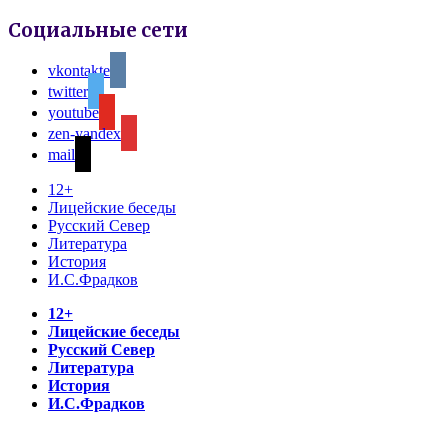
Социальные сети
vkontakte
twitter
youtube
zen-yandex
mail
12+
Лицейские беседы
Русский Север
Литература
История
И.С.Фрадков
12+
Лицейские беседы
Русский Север
Литература
История
И.С.Фрадков