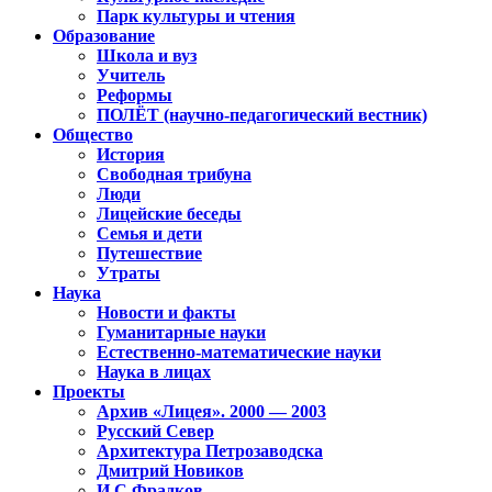
Парк культуры и чтения
Образование
Школа и вуз
Учитель
Реформы
ПОЛЁТ (научно-педагогический вестник)
Общество
История
Свободная трибуна
Люди
Лицейские беседы
Семья и дети
Путешествие
Утраты
Наука
Новости и факты
Гуманитарные науки
Естественно-математические науки
Наука в лицах
Проекты
Архив «Лицея». 2000 — 2003
Русский Север
Архитектура Петрозаводска
Дмитрий Новиков
И.С.Фрадков