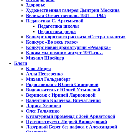
Здоровье
Художественная галерея Дмитрия Москина
Великая Отечественная. 1941 — 1945
Педагогика С. Артемьевой
Педагогика школы
Педагогика двора
Конкурс короткого рассказа «Сестра таланта»
Конкурс «Во весь голос»
Конкурс новой драматургии «Ремарка»
Каким мы помним август 1991-го…
Михаил Швейцер
Блоги
Блог Лицея
Алла Нестеренко
Михаил Гольденберг
Родословная с Юлией Свинцовой
Видоискатель с Юлией Утышевой
Вернисаж с Ириной Ларионовой
Валентина Калачёва. Впечатления
Лариса Хенинен
Олег Гальченко
Культурный променад с Зоей Арнаутовой
Путешествуем с Лидией Винокуровой
Лазурный Берег без пафоса с Александрой