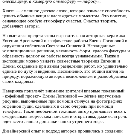
блестящему, а камерную атмосферу — пафосу».
Хюгге — смешное датское слово, которое означает способность
ценить обычные вещи и наслаждаться моментом. Это понятие,
означающее особую атмосферу счастья. Счастья творить,
добавляют авторы.
На выставке представлены выразительная авторская керамика
Евгении Арсеньевой и графические работы Елены Логиновой в
окружении гобеленов Светланы Синяевой. Неожиданные
композиционные решения, чеканность форм, красота фактуры и
образность делают ее работы всегда узнаваемыми. Также в
экспозиции можно увидеть совместные творения Евгении и
Елены, созданные при явном разделении работ, но удивительно
единые по духу и видению. Несомненно, это общий взгляд на
природу, поражающую авторов великолепием и разнообразием
своих кладовых.
Наверняка привлечёт внимание зрителей впервые показанный
«кофейный проект» Елены Логиновой — лёгкие виртуозные
рисунки, выполненные при помощи стилуса на фотографиях
кофейной гущи, сделанных в свою очередь при помощи
телефона. Такой необычной техникой автор приглашает всех к
ежедневным творческим поискам и открытиям, даже если речь
идет всего лишь о донышке чашки утреннего кофе.
Дизайнерский опыт и подход авторов проявились в создании