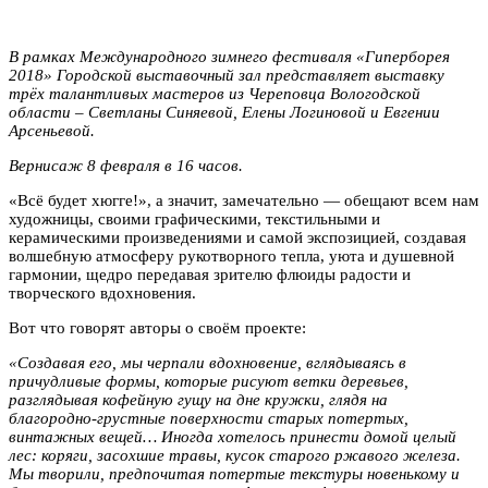
В рамках Международного зимнего фестиваля «Гиперборея
2018» Городской выставочный зал представляет выставку
трёх талантливых мастеров из Череповца Вологодской
области – Светланы Синяевой, Елены Логиновой и Евгении
Арсеньевой.
Вернисаж 8 февраля в 16 часов.
«Всё будет хюгге!», а значит, замечательно — обещают всем нам
художницы, своими графическими, текстильными и
керамическими произведениями и самой экспозицией, создавая
волшебную атмосферу рукотворного тепла, уюта и душевной
гармонии, щедро передавая зрителю флюиды радости и
творческого вдохновения.
Вот что говорят авторы о своём проекте:
«Создавая его, мы черпали вдохновение, вглядываясь в
причудливые формы, которые рисуют ветки деревьев,
разглядывая кофейную гущу на дне кружки, глядя на
благородно-грустные поверхности старых потертых,
винтажных вещей… Иногда хотелось принести домой целый
лес: коряги, засохшие травы, кусок старого ржавого железа.
Мы творили, предпочитая потертые текстуры новенькому и