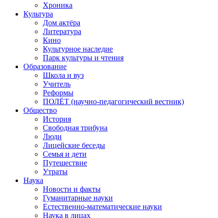
Хроника
Культура
Дом актёра
Литература
Кино
Культурное наследие
Парк культуры и чтения
Образование
Школа и вуз
Учитель
Реформы
ПОЛЁТ (научно-педагогический вестник)
Общество
История
Свободная трибуна
Люди
Лицейские беседы
Семья и дети
Путешествие
Утраты
Наука
Новости и факты
Гуманитарные науки
Естественно-математические науки
Наука в лицах