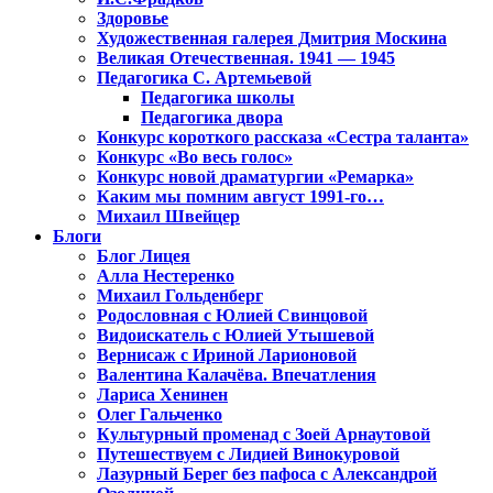
Здоровье
Художественная галерея Дмитрия Москина
Великая Отечественная. 1941 — 1945
Педагогика С. Артемьевой
Педагогика школы
Педагогика двора
Конкурс короткого рассказа «Сестра таланта»
Конкурс «Во весь голос»
Конкурс новой драматургии «Ремарка»
Каким мы помним август 1991-го…
Михаил Швейцер
Блоги
Блог Лицея
Алла Нестеренко
Михаил Гольденберг
Родословная с Юлией Свинцовой
Видоискатель с Юлией Утышевой
Вернисаж с Ириной Ларионовой
Валентина Калачёва. Впечатления
Лариса Хенинен
Олег Гальченко
Культурный променад с Зоей Арнаутовой
Путешествуем с Лидией Винокуровой
Лазурный Берег без пафоса с Александрой