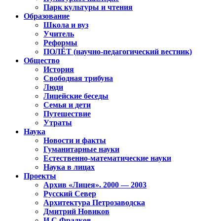
Парк культуры и чтения
Образование
Школа и вуз
Учитель
Реформы
ПОЛЁТ (научно-педагогический вестник)
Общество
История
Свободная трибуна
Люди
Лицейские беседы
Семья и дети
Путешествие
Утраты
Наука
Новости и факты
Гуманитарные науки
Естественно-математические науки
Наука в лицах
Проекты
Архив «Лицея». 2000 — 2003
Русский Север
Архитектура Петрозаводска
Дмитрий Новиков
И.С.Фрадков