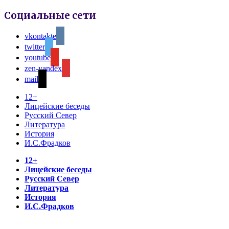
Социальные сети
vkontakte
twitter
youtube
zen-yandex
mail
12+
Лицейские беседы
Русский Север
Литература
История
И.С.Фрадков
12+
Лицейские беседы
Русский Север
Литература
История
И.С.Фрадков