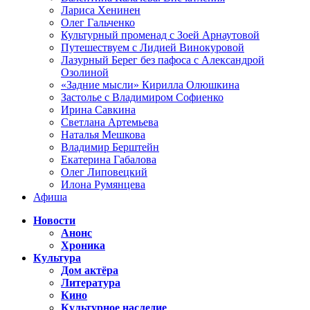
Лариса Хенинен
Олег Гальченко
Культурный променад с Зоей Арнаутовой
Путешествуем с Лидией Винокуровой
Лазурный Берег без пафоса с Александрой
Озолиной
«Задние мысли» Кирилла Олюшкина
Застолье с Владимиром Софиенко
Ирина Савкина
Светлана Артемьева
Наталья Мешкова
Владимир Берштейн
Екатерина Габалова
Олег Липовецкий
Илона Румянцева
Афиша
Новости
Анонс
Хроника
Культура
Дом актёра
Литература
Кино
Культурное наследие