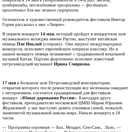
вундеркинды, неожиданные программы — фестиваль
приготовил для нас немало сюрпризов.
Основатель и художественный руководитель фестиваля Виктор
Горин рассказал о них «Лицею».
В первом концерте
14 мая,
который пройдет в концертном зале
музыкального колледжа имени Раутио, выступит китайская
певица
Пэн Иньлай
(сопрано). Она лауреат международных
конкурсов, исполняет европейскую оперную классику. Но в
нашем концерте певица познакомит с традиционной вокальной
музыкой Китая. Партию фортепиано исполнит известный
петрозаводский музыкант
Ирина Смирнова.
17 мая
в Большом зале Петрозаводской консерватории,
открытия которого после реконструкции все меломаны ожидают
с нетерпением, состоится традиционный для фестиваля
концерт «
Юные дарования России
». Благодаря другу
фестиваля, преподавателю московской ЦМШ Марии Юрьевне
Журавлевой у нас выступят девять учеников самой, пожалуй,
знаменитой музыкальной школы мира. Начало концерта в 18
часов.
— Программа огромная — Бах, Моцарт, Сен-Санс, Лало, —