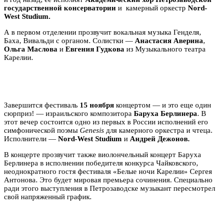
государственной консерватории
и
камерный оркестр
Nord-
West Studium.
А в первом отделении прозвучит вокальная музыка Генделя,
Баха, Вивальди с органом. Солистки —
Анастасия Аверина
,
Ольга Маслова
и
Евгения Гудкова
из Музыкального театра
Карелии.
Завершится фестиваль
15 ноября
концертом — и это еще один
сюрприз! — израильского композитора
Баруха Берлинера
. В
этот вечер состоится одно из первых в России исполнений его
симфонической поэмы
Genesis
для камерного оркестра и чтеца.
Исполнители —
Nord-West Studium
и
Андрей Дежонов.
В концерте прозвучит также виолончельный концерт Баруха
Берлинера в исполнении победителя конкурса Чайковского,
неоднократного гостя фестиваля «Белые ночи Карелии» Сергея
Антонова. Это будет мировая премьера сочинения.
Специально
ради этого выступления в Петрозаводске музыкант пересмотрел
свой напряженный график.