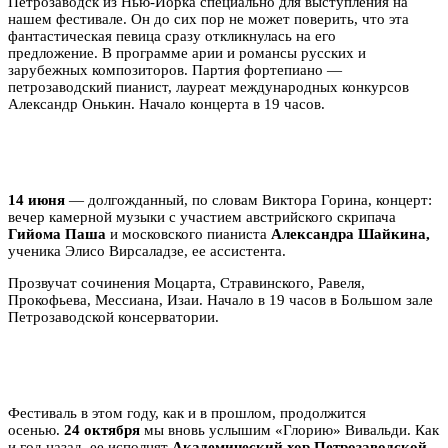
Петрозаводск из Нью-Йорка специально для выступления на
нашем фестивале. Он до сих пор не может поверить, что эта
фантастическая певица сразу откликнулась на его
предложение. В программе арии и романсы русских и
зарубежных композиторов. Партия фортепиано —
петрозаводский пианист, лауреат международных конкурсов
Александр Онькин. Начало концерта в 19 часов.
14 июня
— долгожданный, по словам Виктора Горина, концерт:
вечер камерной музыки с участием австрийского скрипача
Гийома Паша
и московского пианиста
Александра Шайкина,
ученика Элисо Вирсаладзе, ее ассистента.
Прозвучат сочинения Моцарта, Стравинского, Равеля,
Прокофьева, Мессиана, Изаи. Начало в 19 часов в Большом зале
Петрозаводской консерватории.
Фестиваль в этом году, как и в прошлом, продолжится
осенью.
24 октября
мы вновь услышим «Глорию» Вивальди. Как
и год назад, ее исполнят
Академический хор Петрозаводской