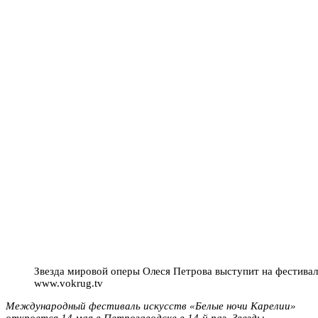
Звезда мировой оперы Олеся Петрова выступит на фестивал
www.vokrug.tv
Международный фестиваль искусств «Белые ночи Карелии»
откроется 14 мая в Петрозаводске в 14-й раз. Звезды,