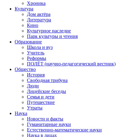
Хроника
Культура
Дом актёра
Литература
Кино
Культурное наследие
Парк культуры и чтения
Образование
Школа и вуз
Учитель
Реформы
ПОЛЁТ (научно-педагогический вестник)
Общество
История
Свободная трибуна
Люди
Лицейские беседы
Семья и дети
Путешествие
Утраты
Наука
Новости и факты
Гуманитарные науки
Естественно-математические науки
Наука в лицах