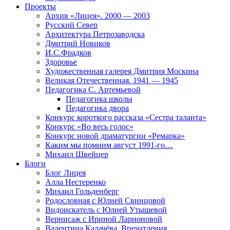
Проекты
Архив «Лицея». 2000 — 2003
Русский Север
Архитектура Петрозаводска
Дмитрий Новиков
И.С.Фрадков
Здоровье
Художественная галерея Дмитрия Москина
Великая Отечественная. 1941 — 1945
Педагогика С. Артемьевой
Педагогика школы
Педагогика двора
Конкурс короткого рассказа «Сестра таланта»
Конкурс «Во весь голос»
Конкурс новой драматургии «Ремарка»
Каким мы помним август 1991-го…
Михаил Швейцер
Блоги
Блог Лицея
Алла Нестеренко
Михаил Гольденберг
Родословная с Юлией Свинцовой
Видоискатель с Юлией Утышевой
Вернисаж с Ириной Ларионовой
Валентина Калачёва. Впечатления