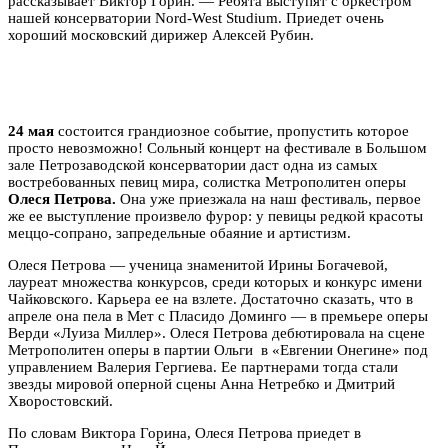
рассказывает Виктор Горин. — Ребята выступят с оркестром
нашей консерватории Nord-West Studium. Приедет очень
хороший московский дирижер Алексей Рубин.
24 мая
состоится грандиозное событие, пропустить которое
просто невозможно! Сольный концерт на фестивале в Большом
зале Петрозаводской консерватории даст одна из самых
востребованных певиц мира, солистка Метрополитен оперы
Олеся Петрова.
Она уже приезжала на наш фестиваль, первое
же ее выступление произвело фурор: у певицы редкой красоты
меццо-сопрано, запредельные обаяние и артистизм.
Олеся Петрова — ученица знаменитой Ирины Богачевой,
лауреат множества конкурсов, среди которых и конкурс имени
Чайковского. Карьера ее на взлете. Достаточно сказать, что в
апреле она пела в Мет с Пласидо Доминго — в премьере оперы
Верди «Луиза Миллер». Олеся Петрова дебютировала на сцене
Метрополитен оперы в партии Ольги в «Евгении Онегине» под
управлением Валерия Гергиева. Ее партнерами тогда стали
звезды мировой оперной сцены Анна Нетребко и Дмитрий
Хворостовский.
По словам Виктора Горина, Олеся Петрова приедет в